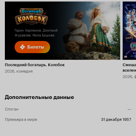
Гарик Харламов, Дмитрий
Журавлев, Мила Ершова
Билеты
Последний богатырь. Колобок
Смеша
2026, комедия
вселе
2026, 
Дополнительные данные
Слоган
—
Премьера в мире
31 декабря 1957