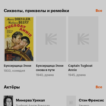
Сиквелы, приквелы и ремейки
Все
Буксирщица Энни
Буксирщица Энни
Captain Tugboat
1933, комедия
снова в пути
Annie
1940, драма
1945, драма
Актёры
Все
Минерва Урекал
Стэн Френсис
Tugboat Annie Brennan
Severn