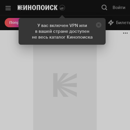
Войти
Онлайн-кинотеатр
Билет
Попробовать Плюс
У вас включен VPN или
в вашей стране доступен
не весь каталог Кинопоиска