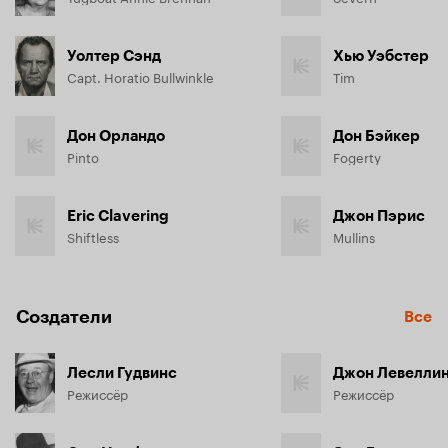
Уолтер Сэнд
Хью Уэбстер
Capt. Horatio Bullwinkle
Tim
Дон Орландо
Дон Бэйкер
Pinto
Fogerty
Eric Clavering
Джон Пэрис
Shiftless
Mullins
Создатели
Все
Лесли Гудвинс
Джон Левелли
Режиссёр
Режиссёр