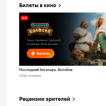
Билеты в кино
Рейтинг
2.0
Кинопоиска
2.0
Гарик Харламов, Дмитрий
Журавлев, Мила Ершова
Билеты
Последний богатырь. Колобок
2026, комедия
Рецензии зрителей