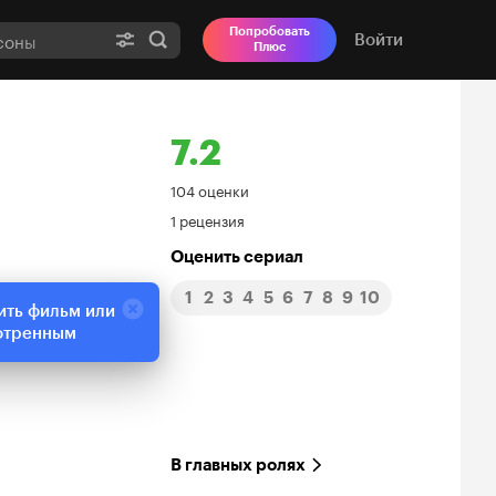
Попробовать
Войти
Плюс
7.2
Рейтинг
104 оценки
1 рецензия
Кинопоиска
Оценить сериал
7.2
1
2
3
4
5
6
7
8
9
10
ить фильм или
отренным
В главных ролях