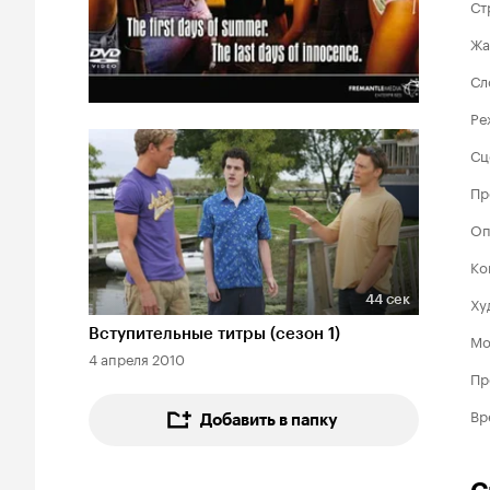
Ст
Жа
Сл
Ре
Сц
Пр
Оп
Ко
44 сек
Ху
Длительность 44 сек
Вступительные титры (сезон 1)
Мо
4 апреля 2010
Пр
Вр
Добавить в папку