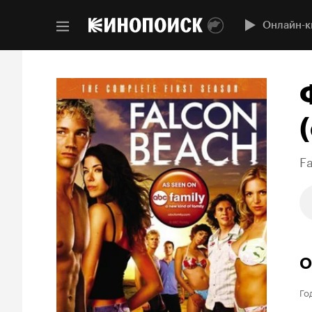
Онлайн-к
(
F
О
Го