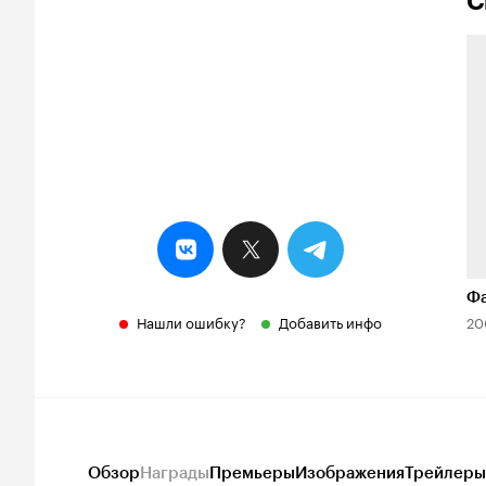
С
Фа
Нашли ошибку?
Добавить инфо
20
Обзор
Награды
Премьеры
Изображения
Трейлеры