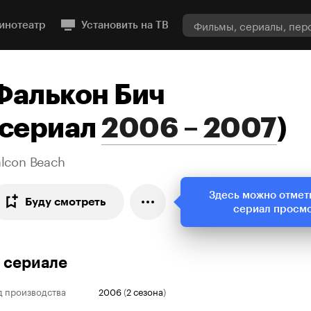
инотеатр
Установить на ТВ
Фалькон Бич
сериал
2006 – 2007
)
alcon Beach
Здесь можно отмет
Буду смотреть
сериал просм
 сериале
д производства
2006
(
2 сезона
)