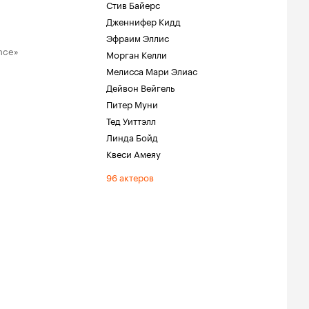
Стив Байерс
Дженнифер Кидд
Эфраим Эллис
ence»
Морган Келли
Мелисса Мари Элиас
Дейвон Вейгель
Питер Муни
Тед Уиттэлл
Линда Бойд
Квеси Амеяу
96 актеров