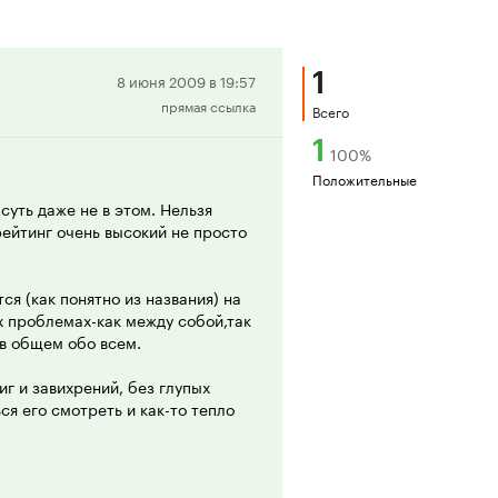
1
Положительная
8 июня 2009 в 19:57
прямая ссылка
рецензия
Всего
1
100
%
Положительные
суть даже не в этом. Нельзя
рейтинг очень высокий не просто
я (как понятно из названия) на
х проблемах-как между собой,так
-в общем обо всем.
г и завихрений, без глупых
ся его смотреть и как-то тепло