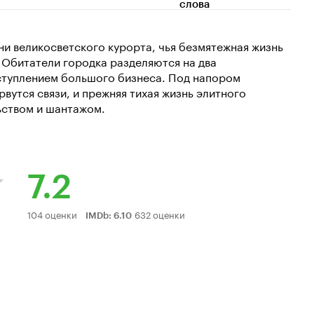
слова
и великосветского курорта, чья безмятежная жизнь
 Обитатели городка разделяются на два
ступлением большого бизнеса. Под напором
вутся связи, и прежняя тихая жизнь элитного
ьством и шантажом.
7.2
Рейтинг
104 оценки
632 оценки
IMDb
:
6.10
Кинопоиска
7.2