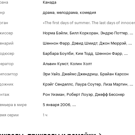
рана
Канада
нр
драма
,
мелодрама
,
комедия
оган
«The first days of summer. The last days of innoc
жиссер
Норма Бэйли
,
Билл Коркоран
,
Эндрю Поттер
,
...
енарий
Шеннон Фарр
,
Дэвид Шмидт
,
Джон Мюррэй
,
...
одюсер
Барбара Боулби
,
Ким Тодд
,
Шеннон Фарр
,
...
ератор
Альвин Кумст
,
Колин Холт
мпозитор
Эри Уайз
,
Джеймс Джендриш
,
Брайан Карсон
дожник
Крэйг Сенделлс
,
Лаура Соутер
,
Лиза Мартин
,
...
нтаж
Рон Уизман
,
Роберт Лоуэр
,
Джефф Бесснер
емьера в мире
5 января 2006
,
...
емя серии
1 ч