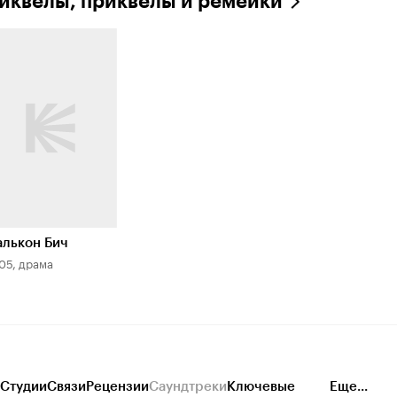
иквелы, приквелы и ремейки
лькон Бич
05, драма
Студии
Связи
Рецензии
Саундтреки
Ключевые
Еще...