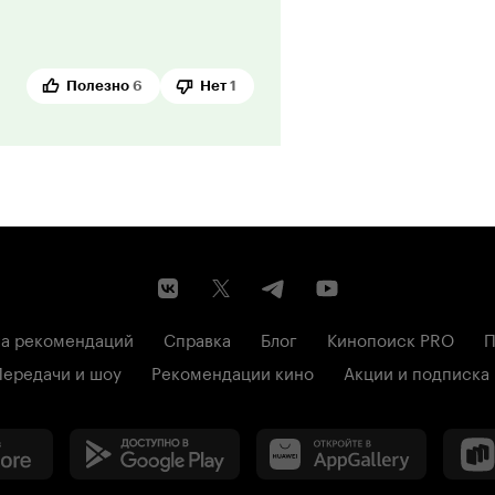
Полезно
6
Нет
1
а рекомендаций
Справка
Блог
Кинопоиск PRO
П
Передачи и шоу
Рекомендации кино
Акции и подписка