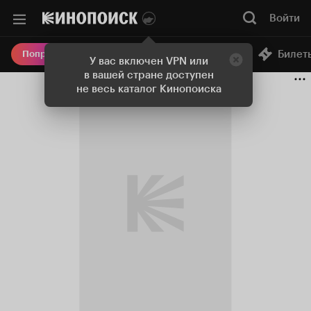
Войти
Онлайн-кинотеатр
Билет
Попробовать Плюс
У вас включен VPN или
в вашей стране доступен
не весь каталог Кинопоиска