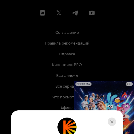
Соглашение
Правила рекомендаций
Справка
Кинопоиск PRO
Все фильмы
Все сериалы
РЕКЛАМА
Что посмотреть
Афиша
Музыка
Телепрограмма