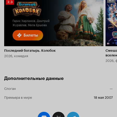
6.1
Рейтинг
2.3
Кино
Кинопоиска
6.1
2.3
Гарик Харламов, Дмитрий
Журавлев, Мила Ершова
Билеты
Последний богатырь. Колобок
Смеша
2026, комедия
вселе
2026, 
Дополнительные данные
Слоган
—
Премьера в мире
18 мая 2007