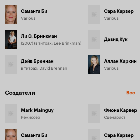
Саманта Би
Сара Карвер
Various
Various
Ли Э. Бринкман
Дэвид Кук
(2007) (в титрах: Lee Brinkman)
Дэйв Бреннан
Аллан Харкин
в титрах: David Brennan
Various
Создатели
Все
Mark Mainguy
Фиона Карвер
Режиссёр
Сценарист
Саманта Би
Сара Карвер