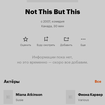
Not This But This
с 2007, комедия
Канада, 30 мин
Оценить
Буду смотреть
Добавить
Еще
Информации пока нет,
но это временно — скоро все добавим.
Актёры
Все
Miana Atkinson
Фиона Карвер
Susie
Various