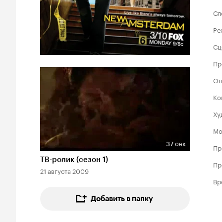
Сл
Ре
Сц
Пр
Оп
Ко
Ху
Мо
37 сек
Пр
Длительность 37 сек
ТВ-ролик (сезон 1)
Пр
21 августа 2009
Вр
Добавить в папку