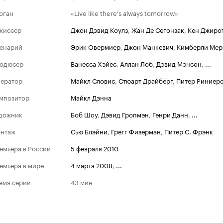
оган
«Live like there's always tomorrow»
жиссер
Джон Дэвид Коулз
,
Жан Де Сегонзак
,
Кен Джиро
енарий
Эрик Овермиер
,
Джон Манкевич
,
Кимберли Мер
одюсер
Ванесса Хэйес
,
Аллан Лоб
,
Дэвид Мэнсон
,
...
ератор
Майкл Словис
,
Стюарт Драйбёрг
,
Питер Риниер
мпозитор
Майкл Дэнна
дожник
Боб Шоу
,
Дэвид Гропмэн
,
Генри Данн
,
...
нтаж
Сью Блэйни
,
Грегг Физерман
,
Питер С. Фрэнк
емьера в России
5 февраля 2010
емьера в мире
4 марта 2008
,
...
емя серии
43 мин