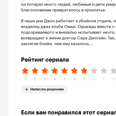
он потерял много людей, любимые и дети умир
благословение превратилось в проклятье.
В наши дни Джон работает в убойном отделе, и
владелец джаз-клуба Омар. Однажды вместе с
подозреваемого и внезапно испытывает нечто,
возвращает к жизни доктор Сара Диллэйн. Так,
заклятия ближе, чем ему казалось...
Рейтинг сериала
1
2
3
4
5
6
7
8
9
10
Написать рецензию
Если вам понравился этот сериа