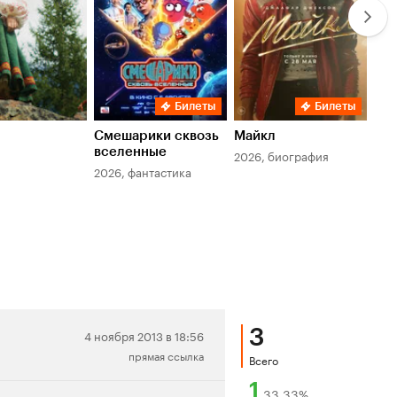
Билеты
Билеты
Смешарики сквозь
Майкл
Зл
вселенные
мер
2026, биография
2026, фантастика
202
3
Нейтральная
4 ноября 2013 в 18:56
прямая ссылка
рецензия
Всего
1
33,33
%