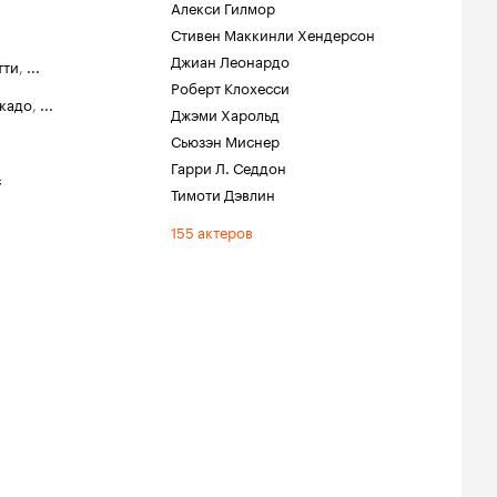
Алекси Гилмор
Стивен Маккинли Хендерсон
Джиан Леонардо
тти
,
...
Роберт Клохесси
кадо
,
...
Джэми Харольд
Сьюзэн Миснер
Гарри Л. Седдон
с
Тимоти Дэвлин
155 актеров