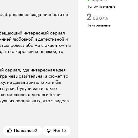
Положительные
позабредавшие сюда личности не
2
66,67
%
Нейтральные
 обещающий интересный сериал
линией любовной и детективной и
этом роде, либо же с акцентом на
, что с хорошей концовкой, то
ый сериал, где интересная идея
игра невыразительна, а сюжет то
ку, не давая зрителю хотя бы
е шутки, будучи изначально
тки смешили, а диалоги были
худших сериальных, что я видела
патичных актеров, которых, к
 какое-то подобие киногеничного
роды.
й потом в 'Играх престолов'')
Полезно
52
Нет
15
прошлом, при этом почему-то не