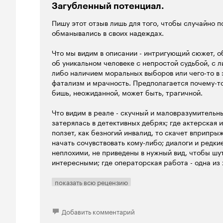
Загубленный потенциал.
Пишу этот отзыв лишь для того, чтобы случайно 
обманывались в своих надеждах.
Что мы видим в описании - интригующий сюжет,
об уникальном человеке с непростой судьбой, с 
либо наличием моральных выборов или чего-то в 
фатализм и мрачность. Предполагается почему-то
бишь, неожиданной, может быть, трагичной.
Что видим в реале - скучный и маловразумительн
затерялась в детективных дебрях; где актерская 
ползет, как безногий инвалид, то скачет вприпрыж
начать сочувствовать кому-либо; диалоги и редки
неплохими, не приведены в нужный вид, чтобы шу
интересными; где операторская работа - одна из 
в своей жизни и совершенно не красит вполне сим
сожалению, даже не потрудились привести хоть в
показать всю рецензию
вида - каждый выезжает на том, что имеет от при
Главный герой (Николай Костер-Валдау, блеснувши
Добавить комментарий
только и делает, что рефлексирует и копается в 