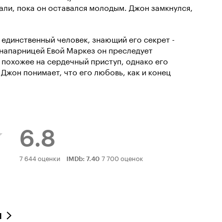
али, пока он оставался молодым. Джон замкнулся,
 единственный человек, знающий его секрет -
 напарницей Евой Маркез он преследует
 похожее на сердечный приступ, однако его
 Джон понимает, что его любовь, как и конец
6.8
Рейтинг
7 644 оценки
7 700 оценок
IMDb
:
7.40
Кинопоиска
6.8
л