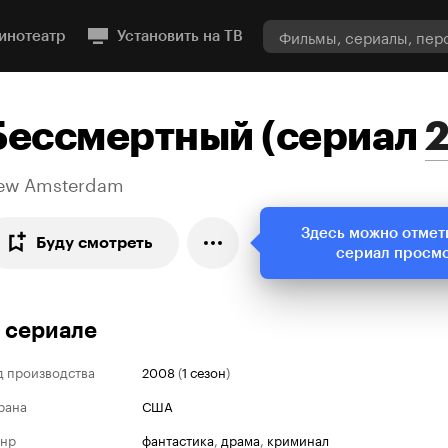
инотеатр
Установить на ТВ
Бессмертный
(
сериал
ew Amsterdam
Здесь можно отмет
Буду смотреть
сериал просм
 сериале
д производства
2008
(
1 сезон
)
рана
США
нр
фантастика
,
драма
,
криминал