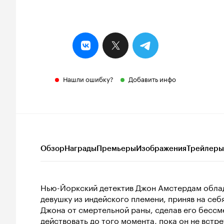
Нашли ошибку?
Добавить инфо
Обзор
Награды
Премьеры
Изображения
Трейлеры
Нью-Йоркский детектив Джон Амстердам облада
девушку из индейского племени, приняв на себ
Джона от смертельной раны, сделав его бессм
действовать до того момента, пока он не встр