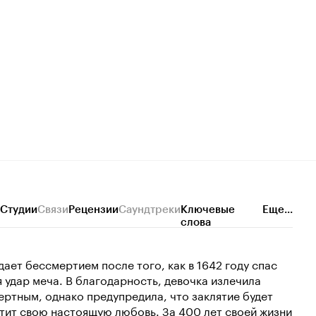
Студии
Связи
Рецензии
Саундтреки
Ключевые
Еще...
слова
ет бессмертием после того, как в 1642 году спас
я удар меча. В благодарность, девочка излечила
ертным, однако предупредила, что заклятие будет
етит свою настоящую любовь. За 400 лет своей жизни