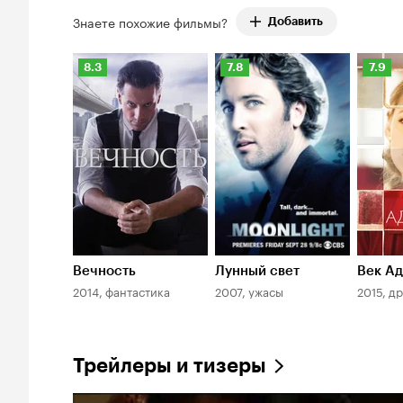
Знаете похожие фильмы?
Добавить
Рейтинг
Рейтинг
Рейти
8.3
7.8
7.9
Кинопоиска
Кинопоиска
Киноп
8.3
7.8
7.9
Вечность
Лунный свет
Век А
2014, фантастика
2007, ужасы
2015, д
Трейлеры и тизеры