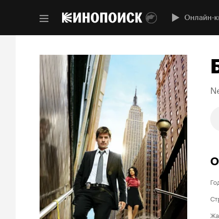
Онлайн-к
N
О
Го
Ст
Жа