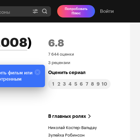
Попробовать
Войти
Плюс
2008
)
6.8
Рейтинг
7 644 оценки
3 рецензии
Кинопоиска
Оценить сериал
ить фильм или
6.8
отренным
1
2
3
4
5
6
7
8
9
10
В главных ролях
Николай Костер-Вальдау
Зулейха Робинсон