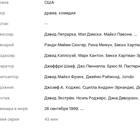
рана
США
нр
драма
,
комедия
оган
—
жиссер
Дэвид Петрарка
,
Мэл Дэмски
,
Майкл Павоне
,
...
енарий
Рэнди Мейем Сингер
,
Рина Мимун
,
Бекки Хартм
одюсер
Дэвид Кэллоуэй
,
Марк Кантон
,
Бекки Хартман-Э
ератор
Джеффри Шааф
,
Джо Пеннелла
,
Брюс М. Пастер
мпозитор
Дэвид Майкл Фрэнк
,
Джеймс Рэймонд
,
Jondo
дожник
Джозеф А. Ходжес
,
Сцилла Андрин-Эрнандес
,
Д
нтаж
Дэвид Экстрём
,
Ноэль Роджерс
,
Дэна Деворзон
,
емьера в мире
26 сентября 1999
,
...
емя серии
43 мин