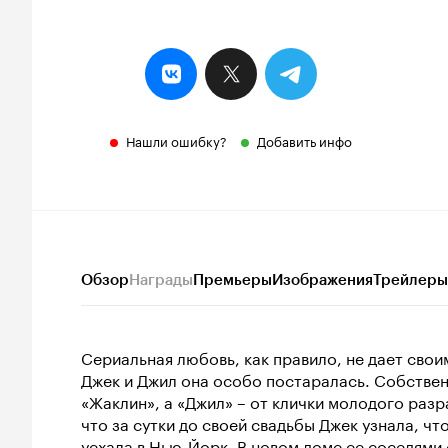
Нашли ошибку?
Добавить инфо
Обзор
Награды
Премьеры
Изображения
Трейлеры
Сериальная любовь, как правило, не дает сво
Джек и Джил она особо постаралась. Собствен
«Жаклин», а «Джил» – от клички молодого разр
что за сутки до своей свадьбы Джек узнала, чт
уехала в Нью-Йорк. В новом доме ее соседями 