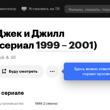
инотеатр
Установить на ТВ
Джек и Джилл
сериал
1999 – 2001
)
ck & Jill
Здесь можно отмет
Буду смотреть
сериал просм
 сериале
д производства
1999
(
2 сезона
)