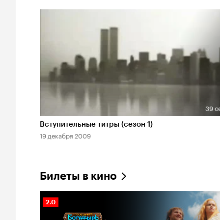
39 с
Длительность 39 сек
Вступительные титры (сезон 1)
19 декабря 2009
Билеты в кино
Рейтинг
2.0
Кинопоиска