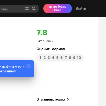
Попробовать
Войти
Плюс
7.8
Рейтинг
542 оценки
Кинопоиска
Оценить сериал
1
2
3
4
5
6
7
8
9
10
7.8
ить фильм или
отренным
В главных ролях