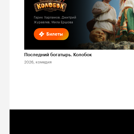
2.0
Гарик Харламов, Дмитрий
Журавлев, Мила Ершова
Билеты
Последний богатырь. Колобок
2026, комедия