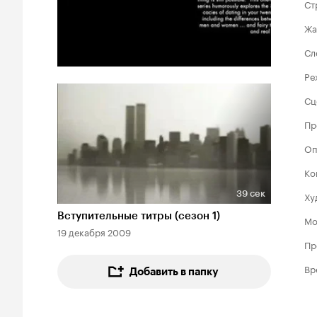
Ст
Жа
Сл
Ре
Сц
Пр
Оп
Ко
39 сек
Ху
Длительность 39 сек
Вступительные титры (сезон 1)
Мо
19 декабря 2009
Пр
Вр
Добавить в папку