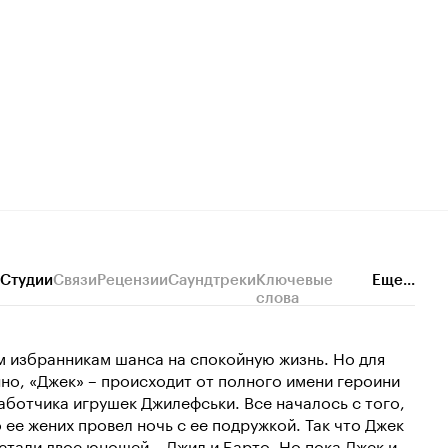
Студии
Связи
Рецензии
Саундтреки
Ключевые
Еще...
слова
им избранникам шанса на спокойную жизнь. Но для
но, «Джек» – происходит от полного имени героини
аботчика игрушек Джилефськи. Все началось с того,
о ее жених провел ночь с ее подружкой. Так что Джек
стали двое юношей – Джил и Барто. Но пока Джек и