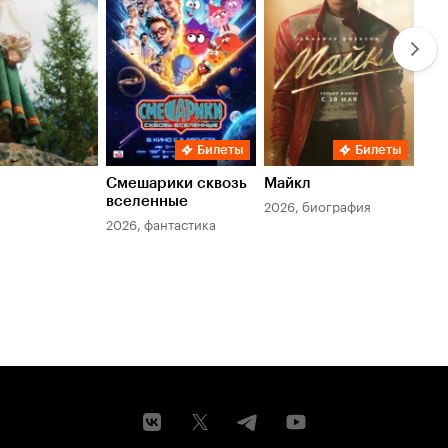
Билеты
Билеты
Смешарики сквозь
Майкл
Зл
вселенные
мер
2026, биография
2026, фантастика
202