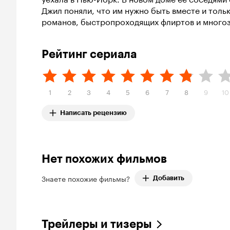
Джил поняли, что им нужно быть вместе и тол
романов, быстропроходящих флиртов и много
Рейтинг сериала
1
2
3
4
5
6
7
8
9
10
Написать рецензию
Нет похожих фильмов
Знаете похожие фильмы?
Добавить
Трейлеры и тизеры