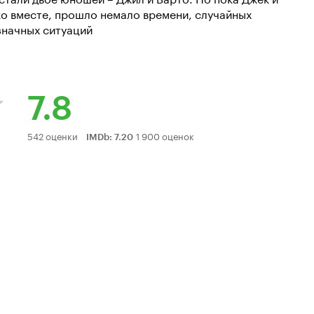
ько вместе, прошло немало времени, случайных
значных ситуаций
7.8
Рейтинг
542 оценки
1 900 оценок
IMDb
:
7.20
Кинопоиска
7.8