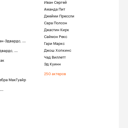
Иван Сергей
Аманда Пит
Джейми Прессли
Сара Полсон
Джастин Кирк
Саймон Рекс
ан-Эдвардс
,
...
Гари Маркс
Джош Хопкинс
двардс
,
...
Чад Виллетт
нак
Эд Куинн
250 актеров
ебра МакГуайр
...