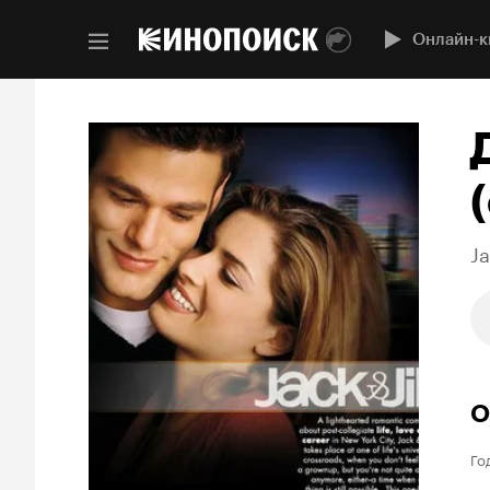
Онлайн-к
(
Ja
О
Го