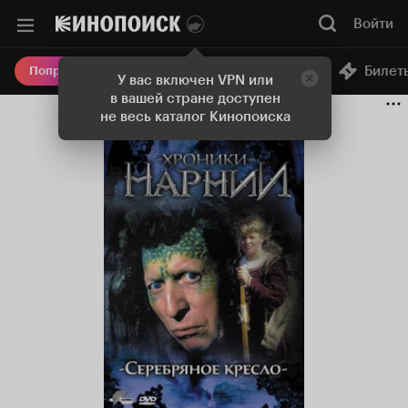
Войти
Онлайн-кинотеатр
Билет
Попробовать Плюс
У вас включен VPN или
в вашей стране доступен
не весь каталог Кинопоиска