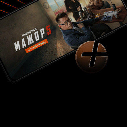
глубоких фильмов сейчас уже не снимают.
Новые компьютерные технологии, к несчастью,
не стали дополнением к серьёзной смысловой
нагрузке. Наоборот, эффекты подменили
собой смысл, идея и сама история теперь
вторичный фактор. А эта лента как
напоминание – что когда-то всё было иначе.