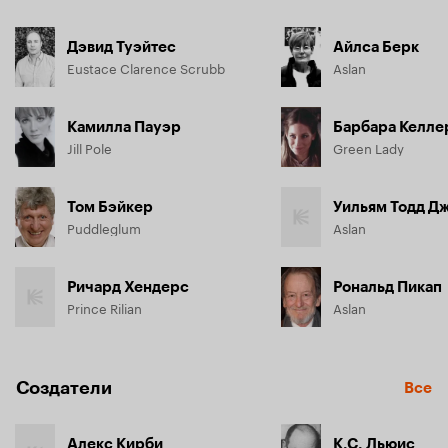
Дэвид Туэйтес
Айлса Берк
Eustace Clarence Scrubb
Aslan
Камилла Пауэр
Барбара Келле
Jill Pole
Green Lady
Том Бэйкер
Уильям Тодд Д
Puddleglum
Aslan
Ричард Хендерс
Рональд Пикап
Prince Rilian
Aslan
Создатели
Все
Алекс Кирби
К.С. Льюис