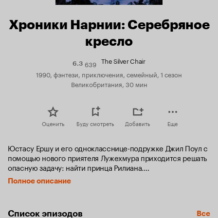
Хроники Нарнии: Серебряное
кресло
The Silver Chair
639
Рейтинг
6.3
Кинопоиска
1990, фэнтези, приключения, семейный, 1 сезон
6.3
Великобритания, 30 мин
Оценить
Буду смотреть
Добавить
Еще
Юстасу Ершу и его однокласснице-подружке Джил Поул с 
помощью нового приятеля Лужехмура приходится решать 
опасную задачу: найти принца Рилиана.

Полное описание
Приключения приведут их к Великанам Харфанга и в 
Подземную страну, где они должны встретить ужасную 
Королеву Подземья, победить ее магическую силу и 
Список эпизодов
Все
развеять чары Серебряного Кресла.