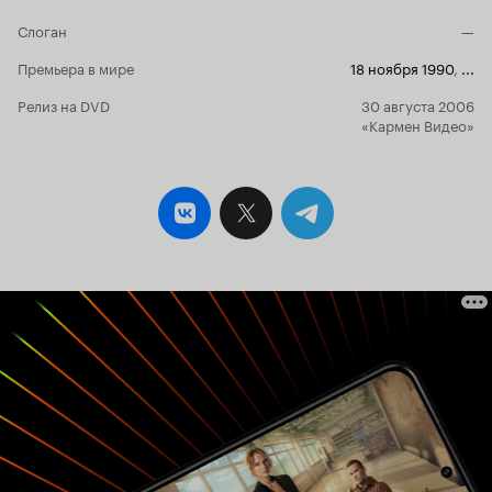
время, если смотреть с позиций наших дней,
Слоган
—
даже интересно. Потому что всё настоящее.
Костюмы, декорации, персонажи. Никакого
Премьера в мире
18 ноября 1990
,
...
обмана. Должен отметить, что по картинке всё
весьма впечатляющее, я даже был поражён: «И
Релиз на DVD
30 августа 2006
как это они столько интерьеров создавали? И
«Кармен Видео»
как они всё по несколько раз снимали,
накладывая друг на друга потом картинки?».
Однозначно, что труда в этот сериал вложено
немало. Игра актёров тоже понравилась. Если к
чему и пришлось привыкать, так это только к
специфической, несвойственной
сегодняшнему дню манере подаче материале,
а сами образы такие, какими и должны быть,
никакой противоречий между лицом и
внутреннем состоянии. Всё предельно
органично. О том, что перед нами актеры
забываешь почти сразу. Но, если говорить в
целом, то фильм, конечно, для любителей. Для
истинных ценителей «Хроник Нарнии». Кто
хочет погрузиться в чарующую атмосферу,
глубже понять идеи Клайва Льюиса, и
проникнуться внутренним теплом. Да, если
отбросить внешние эффекты, то фильм очень
добрый. Жаль что не современный. Таких