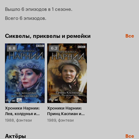
Вышло 6 эпизодов в 1 сезоне
Всего 6 эпизодов
Сиквелы, приквелы и ремейки
Все
Рейтинг
Рейтинг
6.8
6.2
Кинопоиска
Кинопоиска
6.8
6.2
Хроники Нарнии:
Хроники Нарнии:
Лев, колдунья и
Принц Каспиан и
1988, фэнтези
1989, фэнтези
платяной шкаф
плавание
«Рассветного
путника»
Актёры
Все