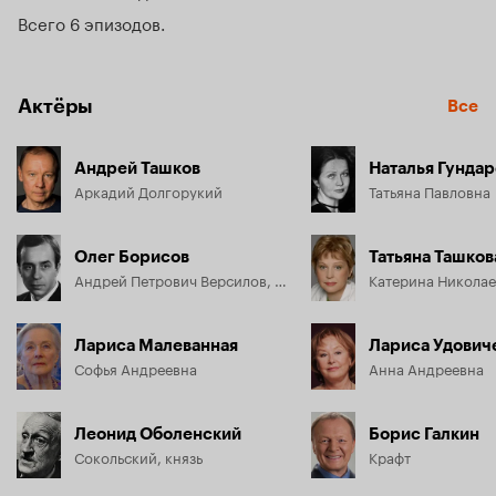
помощью своей оригинальной теории «упорства и 
Всего 6 эпизодов
непрерывности»...
Актёры
Все
Андрей Ташков
Наталья Гундар
Аркадий Долгорукий
Татьяна Павловна
Олег Борисов
Татьяна Ташков
Андрей Петрович Версилов, князь
Лариса Малеванная
Лариса Удович
Софья Андреевна
Анна Андреевна
Леонид Оболенский
Борис Галкин
Сокольский, князь
Крафт