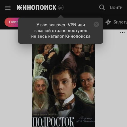
Войти
Онлайн-кинотеатр
Билет
Попробовать Плюс
У вас включен VPN или
в вашей стране доступен
не весь каталог Кинопоиска