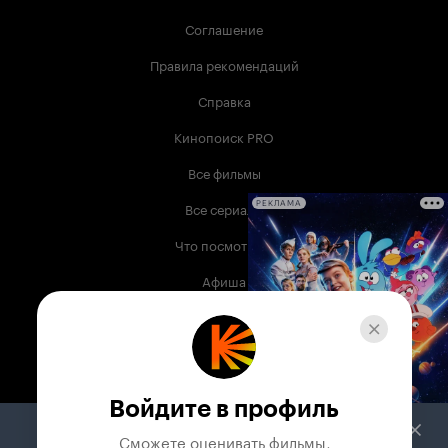
Соглашение
Правила рекомендаций
Справка
Кинопоиск PRO
Все фильмы
Все сериалы
РЕКЛАМА
Что посмотреть
Афиша
Музыка
Телепрограмма
Книги
Войдите в профиль
Служба поддержки
Сможете оценивать фильмы,
