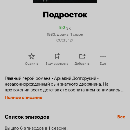
Подросток
3K
Рейтинг
8.0
Кинопоиска
1983, драма, 1 сезон
8.0
СССР, 12+
Оценить
Буду смотреть
Добавить
Еще
Главный герой романа - Аркадий Долгорукий - 
незаконнорожденный сын знатного дворянина. На 
протяжении всего детства его воспитанием занимались 
чужие люди, сверстники часто дразнили его, и он рос 
Полное описание
впечатлительным и ранимым. Будучи уже двадцатилетним 
юношей, Аркадий переезжает в Петербург и поступает 
служить секретарем у старого князя. 

Список эпизодов
Все
Тут у него рождается идея - стать таким же богатым, как 
Вышло 6 эпизодов в 1 сезоне
миллионер Ротшильд. Достичь этой цели он надеется с 