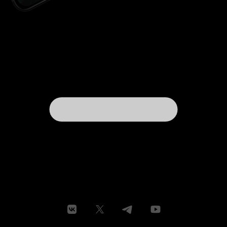
влияния разрушающих душу 'идей'.