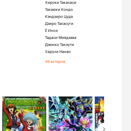
Хироки Такахаси
Такаюки Кондо
Кэндзиро Цуда
Дзиро Такасуги
Ё Иноэ
Тадаси Миядзава
Дзюнко Такэути
Харухи Нанао
49 актеров