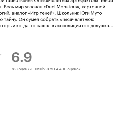
. Весь мир увлечён «Duel Monsters», карточной
гий, аналог «Игр теней». Школьник Юги Муто
го тайну. Он сумел собрать «Тысячелетнюю
торый когда-то нашёл в экспедиции его дедушка...
6.9
Рейтинг
783 оценки
4 400 оценок
IMDb
:
8.20
Кинопоиска
6.9