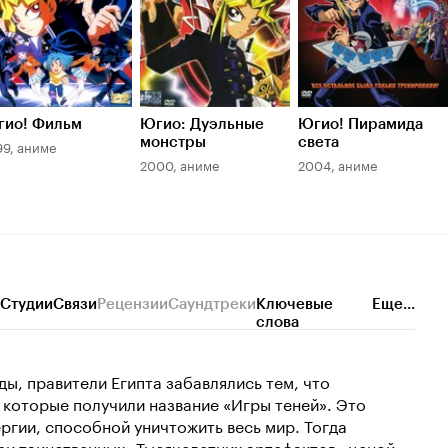
гио! Фильм
Югио: Дуэльные
Югио! Пирамида
монстры
света
99, аниме
2000, аниме
2004, аниме
Студии
Связи
Рецензии
Саундтреки
Ключевые
Еще...
слова
ы, правители Египта забавлялись тем, что
 которые получили название «Игры теней». Это
гии, способной уничтожить весь мир. Тогда
ри таинственных «Тысячелетних артефактов» ценой