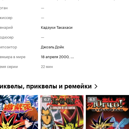
оган
—
жиссер
—
енарий
Кадзуки Такахаси
одюсер
—
мпозитор
Джоэль Дойк
емьера в мире
18 апреля 2000
,
...
емя серии
22 мин
иквелы, приквелы и ремейки
Рейтинг
Рейтинг
6.7
6.1
Кинопоиска
Кинопоиска
6.7
6.1