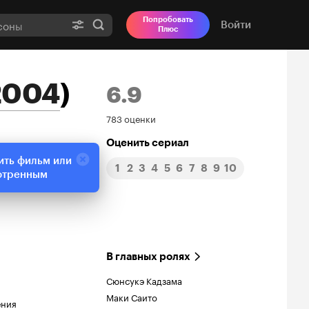
Попробовать
Войти
Плюс
2004
)
6.9
Рейтинг
783 оценки
Кинопоиска
Оценить сериал
ить фильм или
1
2
3
4
5
6
7
8
9
10
6.9
отренным
В главных ролях
Сюнсукэ Кадзама
Маки Саито
ения