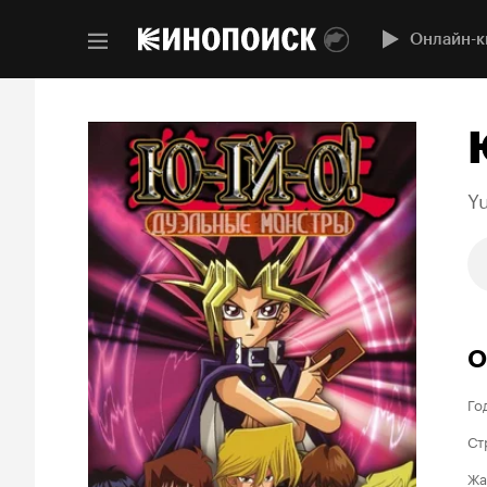
Онлайн-к
Y
О
Го
Ст
Жа