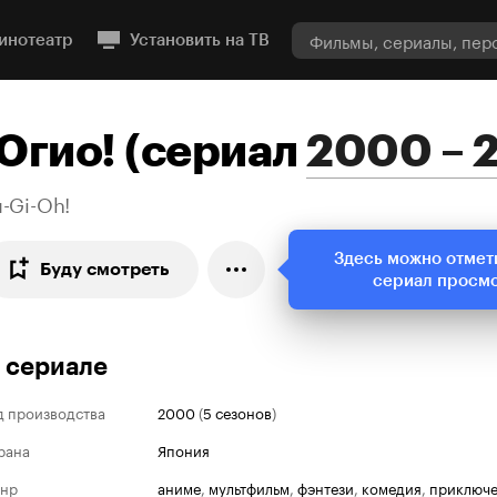
инотеатр
Установить на ТВ
Югио!
(
сериал
2000 – 
u-Gi-Oh!
Здесь можно отмет
Буду смотреть
сериал просм
 сериале
д производства
2000
(
5 сезонов
)
рана
Япония
нр
аниме
,
мультфильм
,
фэнтези
,
комедия
,
приключ