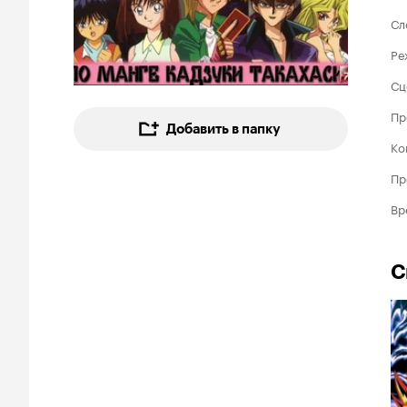
Сл
Ре
Сц
Пр
Добавить в папку
Ко
Пр
Вр
С