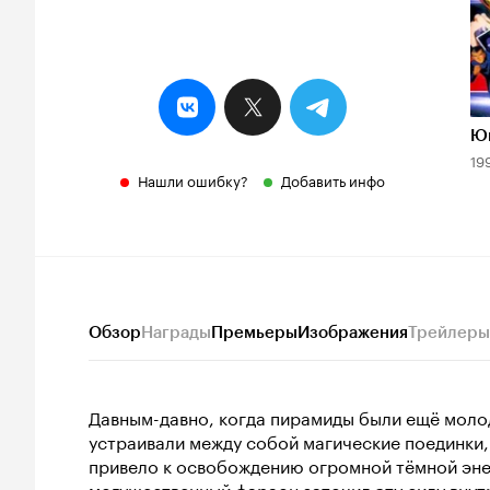
Ю
19
Нашли ошибку?
Добавить инфо
Обзор
Награды
Премьеры
Изображения
Трейлеры
Давным-давно, когда пирамиды были ещё молод
устраивали между собой магические поединки,
привело к освобождению огромной тёмной энер
могущественный фараон заточил эту силу внут