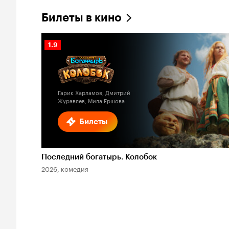
Билеты в кино
Рейтинг
1.9
Кинопоиска
1.9
Гарик Харламов, Дмитрий
Журавлев, Мила Ершова
Билеты
Последний богатырь. Колобок
2026, комедия