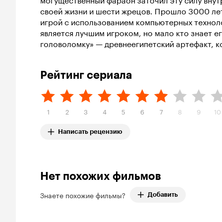
своей жизни и шести жрецов. Прошло 3000 лет
игрой с использованием компьютерных техноло
является лучшим игроком, но мало кто знает е
головоломку» — древнеегипетский артефакт, ко
Рейтинг сериала
1
2
3
4
5
6
7
8
9
10
Написать рецензию
Нет похожих фильмов
Знаете похожие фильмы?
Добавить