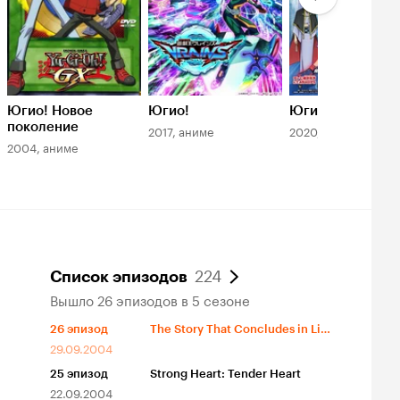
Югио! Новое
Югио!
Югио!
поколение
2017, аниме
2020, аниме
2004, аниме
224
Список эпизодов
Вышло 26 эпизодов в 5 сезоне
26
эпизод
The Story That Concludes in Light
29.09.2004
25
эпизод
Strong Heart: Tender Heart
22.09.2004