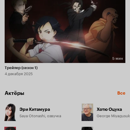
5 мин
Длительность 5 мин
Трейлер (сезон 1)
4 декабря 2025
Актёры
Все
Эри Китамура
Хотю Оцука
Saya Otonashi, озвучка
George Miyagusuk