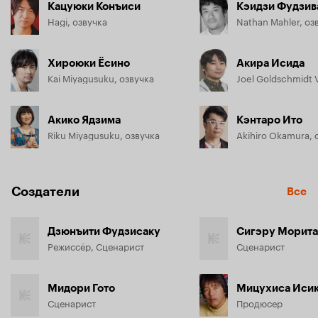
Кацуюки Конъиси
Кэидзи Фудзив
Hagi, озвучка
Nathan Mahler, оз
Хироюки Ёсино
Акира Исида
Kai Miyagusuku, озвучка
Joel Goldschmidt 
Акико Ядзима
Кэнтаро Ито
Riku Miyagusuku, озвучка
Akihiro Okamura, 
Создатели
Все
Дзюнъити Фудзисаку
Сигэру Морита
Режиссёр, Сценарист
Сценарист
Мидори Гото
Мицухиса Исик
Сценарист
Продюсер