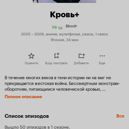
Кровь+
Blood+
5K
Рейтинг
7.6
Кинопоиска
2005 – 2006, аниме, мультфильм, ужасы, 1 сезон
7.6
Япония, 24 мин
Оценить
Буду смотреть
Добавить
Еще
В течение многих веков в тени истории ни на миг не 
прекращается жестокая война. Бессмертным монстрам-
оборотням, питающимся человеческой кровью, 
противостоит организация «Красный Щит», призванная 
Полное описание
уничтожать опасных тварей.

Красавица и спортсменка Сая Отонаси тихо и мирно 
Список эпизодов
Все
живёт с отцом и братьями неподалёку от крупной 
американской военной базы. Но её самые ранние 
Вышло 50 эпизодов в 1 сезоне
воспоминания лишь годичной давности, все остальное 