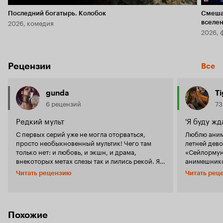
Последний богатырь. Колобок
Смеша
2026, комедия
вселе
2026, 
Рецензии
Все
gunda
T
6 рецензий
73
Редкий мульт
'Я буду жда
С первых серий уже не могла оторваться,
Люблю аниме.
просто необыкновенный мультик! Чего там
летней дев
только нет: и любовь, и экшн, и драма,
«Сейлормун»
внекоторых метах слезы так и лились рекой. Я
анимешнико
еще ни разу в жизни так не плакала на
творение э
Читать рецензию
Читать рец
мультиках-аниме. Главная героиня не плоха, но
мультфильм
ее друг-виолончелист это просто харизма! Это
привлекают
просто что-то нереальное! Такой красавчик!
заинтересо
Хотелось бы побольше таких мультиков.
«Кровь+». «Кровь+» - 50-серийное аниме,
снятое по 
Похожие
мультфильм