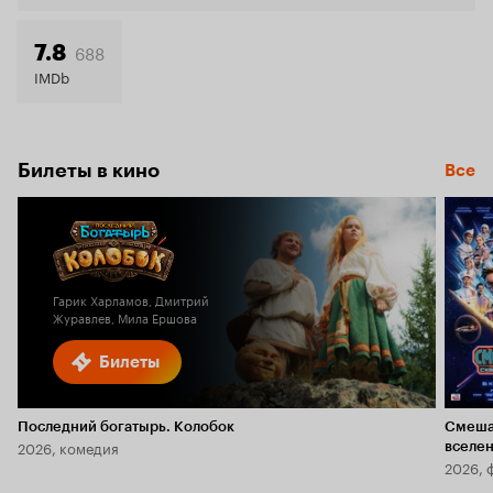
688
7.8
IMDb
Билеты в кино
Все
Гарик Харламов, Дмитрий
Журавлев, Мила Ершова
Билеты
Последний богатырь. Колобок
Смеша
2026, комедия
вселе
2026, 