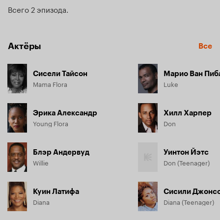
вины — только часть событий, ведущих семью к краху.
Всего 2 эпизода
Актёры
Все
Сисели Тайсон
Марио Ван Пиб
Mama Flora
Luke
Эрика Александр
Хилл Харпер
Young Flora
Don
Блэр Андервуд
Уинтон Йэтс
Willie
Don (Teenager)
Куин Латифа
Сисили Джонс
Diana
Diana (Teenager)