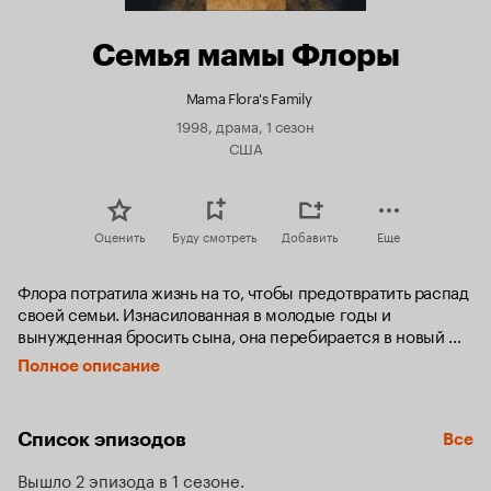
Семья мамы Флоры
Mama Flora's Family
1998, драма, 1 сезон
США
Оценить
Буду смотреть
Добавить
Еще
Флора потратила жизнь на то, чтобы предотвратить распад 
своей семьи. Изнасилованная в молодые годы и 
вынужденная бросить сына, она перебирается в новый 
город, где выходит замуж за Букера Палмера и рожает 
Полное описание
второго сына.

Но счастье Флоры оказалось недолговечным: убийство 
Список эпизодов
Все
мужа, болезнь сестры, охлаждение отношений с сыном, 
попавшим в тюрьму, встреча с брошенным ребенком, 
Вышло 2 эпизода в 1 сезоне
который стал видным адвокатом и не простил матери ее 