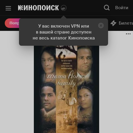
Войти
Онлайн-кинотеатр
Билет
Попробовать Плюс
У вас включен VPN или
в вашей стране доступен
не весь каталог Кинопоиска