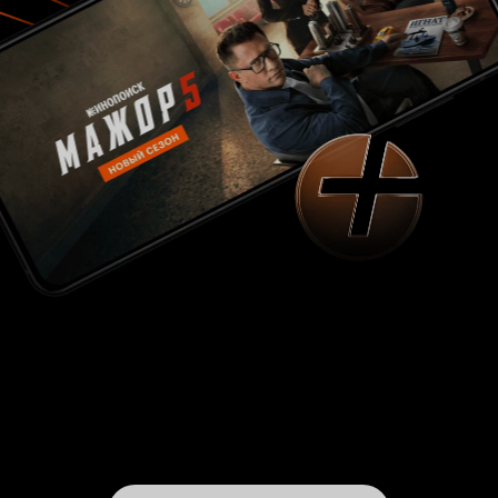
полицейского – гораздо более тревожит
идеалиста-перфекциониста, чем протирателя
штанов с девяти до шести. Поэтому в главные
героини при всем разнообразии вариантов
выбрана она – наиболее внушаемая и наиболее
упертая. Однако, в этой теории тоже есть
недостаток: будучи полицейской, причем,
одной из лучших, Пичи просто не может быть
лишена критического мышления, а именно оно
должно быть защитой от любого рода
сумасшествия. Выходит, что с ним у героини не
все в порядке, и это, как минимум, странно.
Так или иначе, но перед героиней теперь не
просто незакрытое дело, а ее личный вызов, и
это важнее, чем голоса в ее голове, важнее
всего остального. В принципе, финал тоже о
том же: Пичи решает свою личную проблему, а
не чью-то, и конец ее истории будто
подчеркивает, что в служении другим никогда
нельзя забывать себя. Этот сериал
парадоксально играет с жанрами: если
поначалу может показаться что все
происходящее на экране – не более чем
полицейская драма, то потом фантастическая
составляющая становится очевидной, но ее