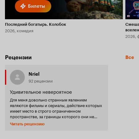
Билеты
Последний богатырь. Колобок
Смеша
2026, комедия
вселе
2026, 
Рецензии
Все
Nriel
92 рецензии
Удивительное невероятное
Для меня довольно странным явлением
являются фильмы и сериалы, действие которых
имеет место в строго ограниченном
пространстве, за границы которого они не
выходят ни на сантиметр. Такие истории не
Читать рецензию
хуже смотрелись бы на театральной сцене, тем
более, что вся сила, магия кино им
совершенно не нужна. Ирония судьбы, но за