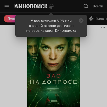
Войти
Онлайн-кинотеатр
Билет
Попробовать Плюс
У вас включен VPN или
в вашей стране доступен
не весь каталог Кинопоиска