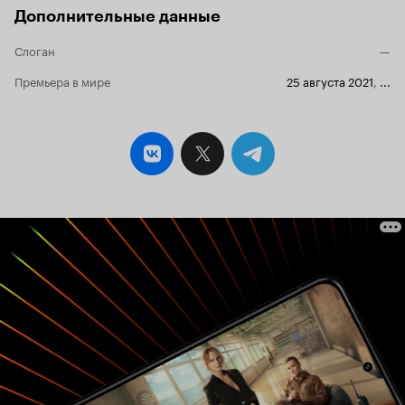
последнее время я посмотрела уже второй
Дополнительные данные
такой сериал. «Злу на допросе»
сосредоточенному на своей главной героине,
Слоган
—
на игре актрисы, малый экран не нужен. Более
того, даже оригинальное название – The box –
Премьера в мире
25 августа 2021
,
...
«Коробка» - дает понять, что ограниченность
пространства здесь важнее всего остального.
«Коробка» означает не только помещение
полицейского участка, где случаются
трагические события, но, смею предположить,
голову главной героини – черепную коробку, а
суммарно ловушку, в которую попала она и все
остальные в этом «заколдованном» месте.
Основные акценты, необходимые для
осознания сериала, расставляет уже первая
серия, представляя Шерон Пичи «королевой
допросной», идеальной и фанатичной
сотрудницей с идеальной прической («волосок
к волоску») и не менее идеальной семьей. То,
что происходит с ней в дальнейшем, вся ее
одержимость, граничащая с реальным
сумасшествием – прямое следствие
заявленной идеальности. Нераскрытое дело –
«скелет», который есть в шкафу у любого