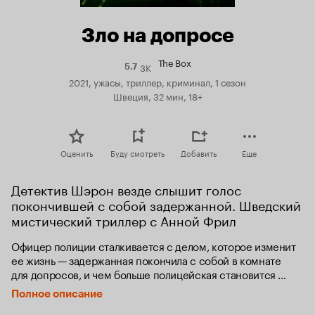
Зло на допросе
The Box
3K
Рейтинг
5.7
Кинопоиска
2021, ужасы, триллер, криминал, 1 сезон
5.7
Швеция, 32 мин, 18+
Оценить
Буду смотреть
Добавить
Еще
Детектив Шэрон везде слышит голос 
покончившей с собой задержанной. Шведский 
мистический триллер с Анной Фрил
Офицер полиции сталкивается с делом, которое изменит 
ее жизнь — задержанная покончила с собой в комнате 
для допросов, и чем больше полицейская становится 
одержима расследованием, тем больше начинает 
Полное описание
казаться, что ответы находятся далеко за гранью 