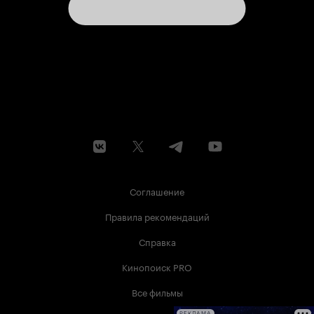
наличие в сериале не кажется по-настоящему
необходимым. Появление чего-то нереального
и сверхъестественного обесценивает все
подробные страдания Пичи и потенциальные
психические диагнозы, упрощает, а не
усложняет историю. Несмотря на то, что
местный полтергейст требует расследования
преступления, детективная составляющая «Зла
на допросе» слабая. Вся доказательная база
состоит из нашептываний: «Я не убивала
своего мужа», во что предлагается поверить,
как в аксиому, что не кажется правильным для
любого расследования. Кроме того, мы
практически ничего не узнаем о самом
преступлении, об обстоятельствах, о жертве, в
конце концов, и тогда встает вопрос, что же
Соглашение
вообще предлагается раскрывать?..
Незагаданная загадка скучна, а вплоть до
Правила рекомендаций
последней серии она остается именно такой.
Как уже упоминалось выше, место действия
Справка
здесь ограничено полицейским участком, и это
не просто место – это место, где не существует
Кинопоиск PRO
ничего, кроме предлагаемых обстоятельств.
Пичи творит удивительные, безрассудные,
Все фильмы
непозволительные вещи, но ей почему-то
РЕКЛАМА