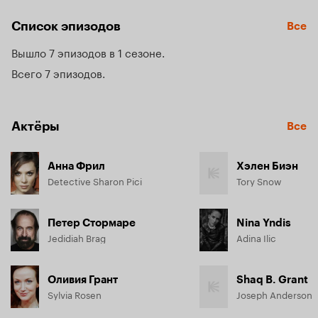
реального.
Список эпизодов
Все
Вышло 7 эпизодов в 1 сезоне
Всего 7 эпизодов
Актёры
Все
Анна Фрил
Хэлен Биэн
Detective Sharon Pici
Tory Snow
Петер Стормаре
Nina Yndis
Jedidiah Brag
Adina Ilic
Оливия Грант
Shaq B. Grant
Sylvia Rosen
Joseph Anderson