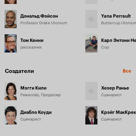
Дональд Фэйсон
Yana Perrault
Professor Drake Utonium
Buttercup Utoniu
Том Кенни
Карл Энтони Н
рассказчик
Cop
Создатели
Все
Мэгги Кили
Хезер Ранье
Режиссёр, Продюсер
Сценарист
Диабло Коуди
Крэйг МакКре
Сценарист
Сценарист