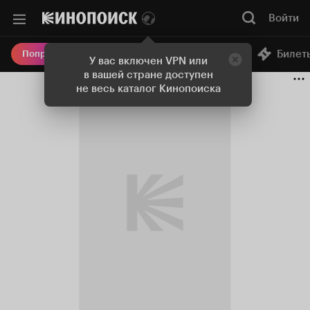
Войти
Онлайн-кинотеатр
Билет
Попробовать Плюс
У вас включен VPN или
в вашей стране доступен
не весь каталог Кинопоиска