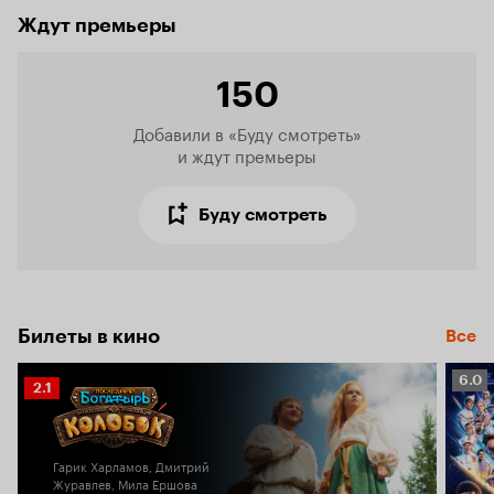
Ждут премьеры
150
Добавили в «Буду смотреть»

и ждут премьеры
Буду смотреть
Билеты в кино
Все
Рейт
6.0
Рейтинг
2.1
Кино
Кинопоиска
6.0
2.1
Гарик Харламов, Дмитрий
Журавлев, Мила Ершова