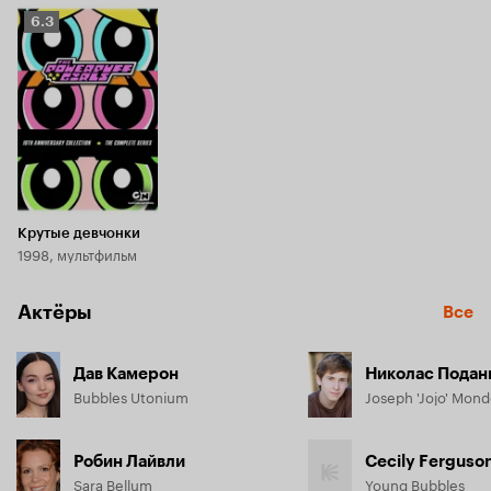
Рейтинг
6.3
Кинопоиска
6.3
Крутые девчонки
1998, мультфильм
Актёры
Все
Дав Камерон
Николас Подан
Bubbles Utonium
Joseph 'Jojo' Monde
Робин Лайвли
Cecily Ferguso
Sara Bellum
Young Bubbles