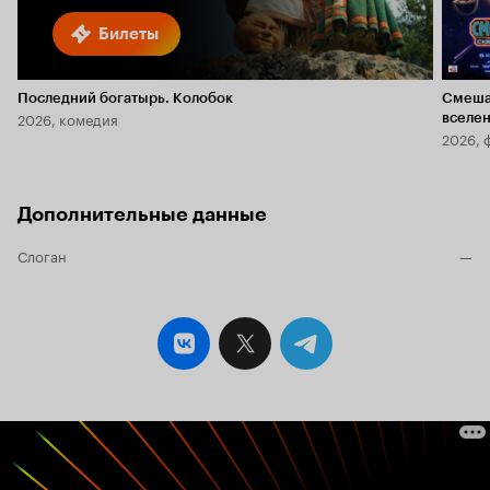
Билеты
Последний богатырь. Колобок
Смеша
2026, комедия
вселе
2026, 
Дополнительные данные
Слоган
—