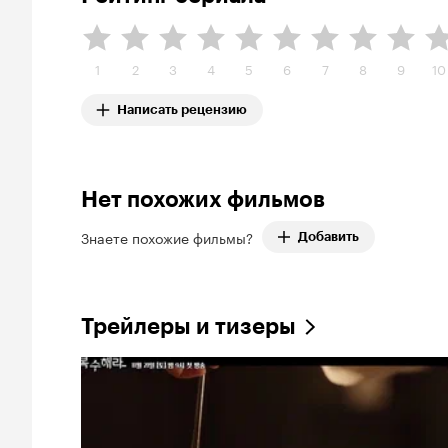
1
2
3
4
5
6
7
8
9
10
Написать рецензию
Нет похожих фильмов
Знаете похожие фильмы?
Добавить
Трейлеры и тизеры