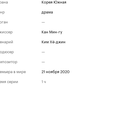
рана
Корея Южная
нр
драма
оган
—
жиссер
Кан Мин-гу
енарий
Ким Хё-джин
одюсер
—
мпозитор
—
емьера в мире
21 ноября 2020
емя серии
1 ч