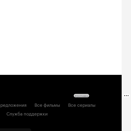
Билеты
Билеты
Билеты
овещие
На деревню
Старый орёл
твецы: Пекло
дедушке 2
2026, семейный
6, ужасы
2026, комедия
РЕКЛАМА
редложения
Все фильмы
Все сериалы
Служба поддержки