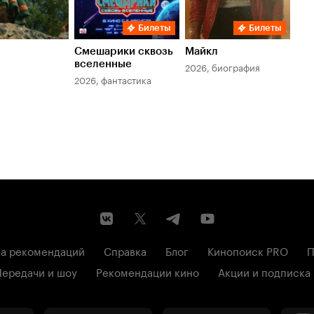
Билеты
Билеты
Смешарики сквозь
Майкл
Зл
вселенные
мер
2026, биография
2026, фантастика
202
а рекомендаций
Справка
Блог
Кинопоиск PRO
П
Передачи и шоу
Рекомендации кино
Акции и подписка