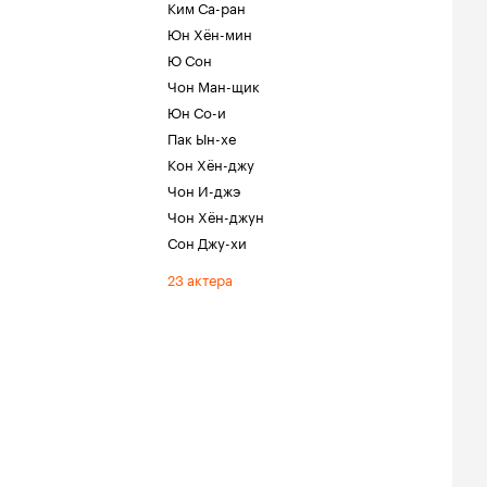
Ким Са-ран
Юн Хён-мин
Ю Сон
Чон Ман-щик
Юн Со-и
Пак Ын-хе
Кон Хён-джу
Чон И-джэ
Чон Хён-джун
Сон Джу-хи
23 актера