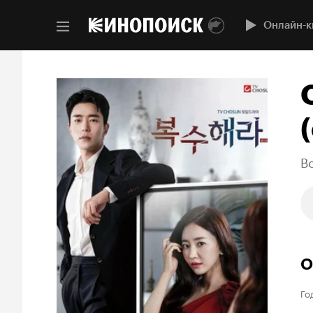
Онлайн-к
(
B
О
Го