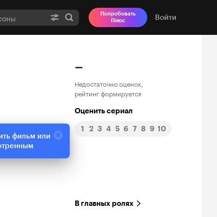
Попробовать
Войти
Плюс
–
Недостаточно оценок,
рейтинг формируется
Оценить сериал
1
2
3
4
5
6
7
8
9
10
ить фильм или
отренным
В главных ролях