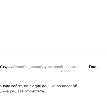
Студии
Связи
Рецензии
Саундтреки
Ключевые
Еще...
слова
знала забот, но в один день из-за нелепой
нщина решает отомстить.