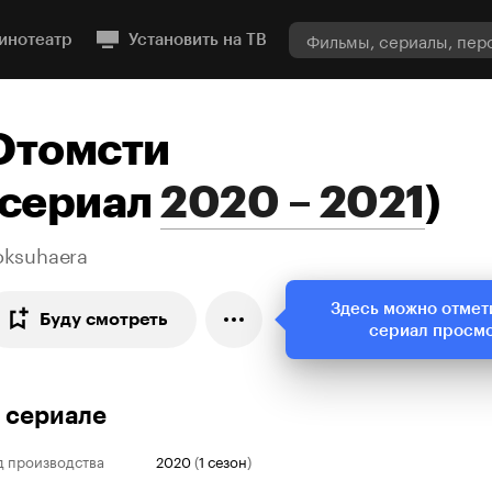
инотеатр
Установить на ТВ
Отомсти
сериал
2020 – 2021
)
oksuhaera
Здесь можно отмет
Буду смотреть
сериал просм
 сериале
д производства
2020
(
1 сезон
)