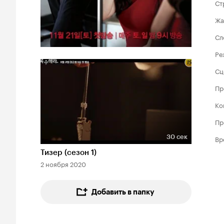
Ст
Жа
Сл
Ре
Сц
Пр
Ко
Пр
30 сек
Вр
Длительность 30 сек
Тизер (сезон 1)
2 ноября 2020
Добавить в папку