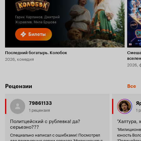
6.1
Гарик Харламов, Дмитрий
Журавлев, Мила Ершова
Билеты
Последний богатырь. Колобок
Смеша
2026, комедия
вселе
2026, 
Рецензии
Все
79861133
Я
1 рецензия
1 
Политцейский с рублевка! да?
'Халтура, 
серьезно???
'Милиционер
Специально написал с ошибками! Посмотрел
юность Воло
две премьерные серии сериала 'Милиционер с
'Полицейски