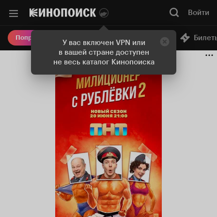
Войти
Онлайн-кинотеатр
Билет
Попробовать Плюс
У вас включен VPN или
в вашей стране доступен
не весь каталог Кинопоиска