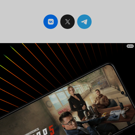
Фамилия Куликов не всегда знак качества! В
свое время Слепаков закрыл свои сериал с
Галустяном, про охранника. Да потому что
вовремя понял, что трешняк и рейтинги это
показали! Надеюсь что и этот сериал снимут с
сетки вещания и он никогда даже на сайте ТНТ
не появиться!