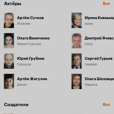
Актёры
Все
Артём Сучков
Ирина Князьни
Яковлев
мама
Ольга Виниченко
Дмитрий Ячевс
Мария Гудкова
папа
Юрий Грубник
Сергей Гурьев
Горшков
генерал
Артём Жигулин
Ольга Шеховцо
Денис
Марина
Создатели
Все