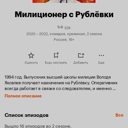
Милиционер с Рублёвки
32K
Рейтинг
5.6
Кинопоиска
2020 – 2022, комедия, криминал, 2 сезона
5.6
Россия, 16+
Оценить
Буду смотреть
Добавить
Еще
1994 год. Выпускник высшей школы милиции Володя 
Яковлев получает назначение на Рублёвку. Оперативник 
всегда работает в связке со следователем, и именно 
так Яковлев знакомится с Гудковой — уже тогда очень 
Полное описание
странной, но не такой потерянной для мира. Вдвоем 
они расследуют важные, но довольно сомнительные 
дела — то ищут банду пиратов, снимающих вторые части 
Список эпизодов
Все
к культовым боевикам, то выясняют, кто украл чемодан 
с билетами «МММ». Помогает им в этом брат Яковлева, 
Вышло 16 эпизодов во 2 сезоне
который ещё подростком знал, что ему предстоит 