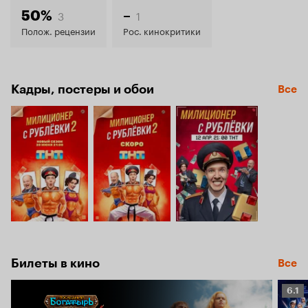
5.6
3
1
50%
–
Полож. рецензии
Рос. кинокритики
Кадры, постеры и обои
Все
Билеты в кино
Все
Рейт
6.1
Кино