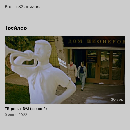
работать в службе безопасности, а не в какой-то 
Всего 32 эпизода
там милиции.
Трейлер
30 сек
Длительность 30 сек
ТВ-ролик №3 (сезон 2)
9 июня 2022