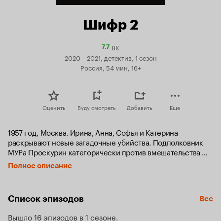
Шифр 2
8K
Рейтинг
7.7
Кинопоиска
2020 – 2021, детектив, 1 сезон
7.7
Россия, 54 мин, 16+
Оценить
Буду смотреть
Добавить
Еще
1957 год, Москва. Ирина, Анна, Софья и Катерина 
раскрывают новые загадочные убийства. Подполковник 
МУРа Проскурин категорически против вмешательства 
девушек в дела следствия, но в исключительных случаях 
Полное описание
ему все-таки приходится использовать их уникальные 
аналитические способности и нестандартные 
неожиданные идеи. Многое изменилось в жизни девушек 
Список эпизодов
Все
с тех пор, как они вновь стали спецгруппой. Соня 
развелась с Виктором, устроилась на работу в МУР. У Сони 
Вышло 16 эпизодов в 1 сезоне
и помощника Проскурина, Кима Вершинина, завязываются 