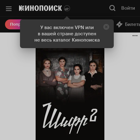
Войти
Онлайн-кинотеатр
Билет
Попробовать Плюс
У вас включен VPN или
в вашей стране доступен
не весь каталог Кинопоиска