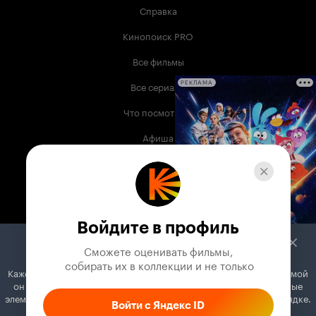
Справка
Кинопоиск PRO
Все фильмы
Все сериалы
РЕКЛАМА
Что посмотреть
Афиша
Музыка
Телепрограмма
Книги
Войдите в профиль
Служба поддержки
Сможете оценивать фильмы,

 собирать их в коллекции и не только
Кажется, вы используете блокировщик рекламы. Вместе с рекламой
© 2003 —
2026
,
Кинопоиск
18
+
он может отключать постеры, папки с фильмами и другие важные
Проект компании
элементы. Добавьте Кинопоиск в исключения, и всё будет в порядке.
Войти с Яндекс ID