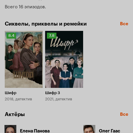
романтические отношения. Катерине удалось наладить 
Всего 16 эпизодов
понимание с дочерью Лидой. Анна больше не работает в 
ресторане, и в ее личной жизни наметились серьезные 
изменения. И только у Ирины все по-прежнему – муж, 
Сиквелы, приквелы и ремейки
Все
дети, работа в школе.
Рейтинг
Рейтинг
8.4
7.8
Кинопоиска
Кинопоиска
8.4
7.8
Шифр
Шифр 3
2018, детектив
2021, детектив
Актёры
Все
Елена Панова
Олег Гаас