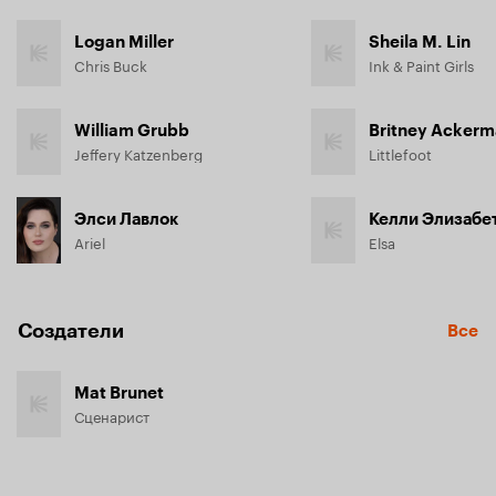
Logan Miller
Sheila M. Lin
Chris Buck
Ink & Paint Girls
William Grubb
Britney Acker
Jeffery Katzenberg
Littlefoot
Элси Лавлок
Келли Элизабе
Ariel
Elsa
Создатели
Все
Mat Brunet
Сценарист