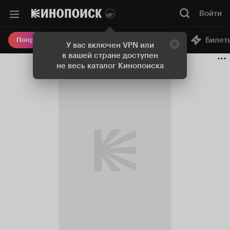
Войти
Онлайн-кинотеатр
Билет
Попробовать Плюс
У вас включен VPN или
в вашей стране доступен
не весь каталог Кинопоиска