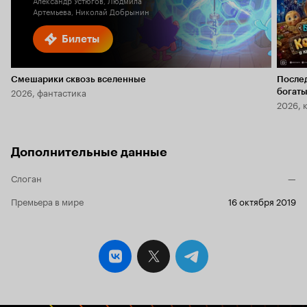
Александр Устюгов, Людмила
Артемьева, Николай Добрынин
Билеты
Смешарики сквозь вселенные
После
2026, фантастика
богаты
2026, 
Дополнительные данные
Слоган
—
Премьера в мире
16 октября 2019