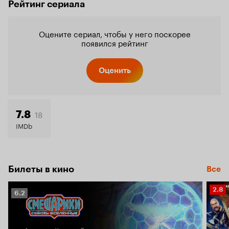
Рейтинг сериала
Оцените сериал, чтобы у него поскорее
появился рейтинг
Оценить
18
7.8
IMDb
Билеты в кино
Все
Рейт
2.8
Рейтинг
6.2
Кино
Кинопоиска
2.8
6.2