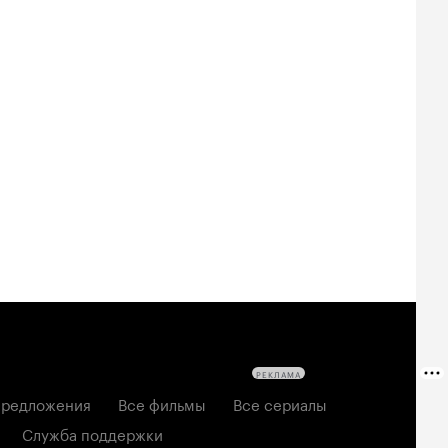
Билеты
Билеты
Билеты
овещие
На деревню
Старый орёл
твецы: Пекло
дедушке 2
2026, семейный
6, ужасы
2026, комедия
РЕКЛАМА
редложения
Все фильмы
Все сериалы
Служба поддержки