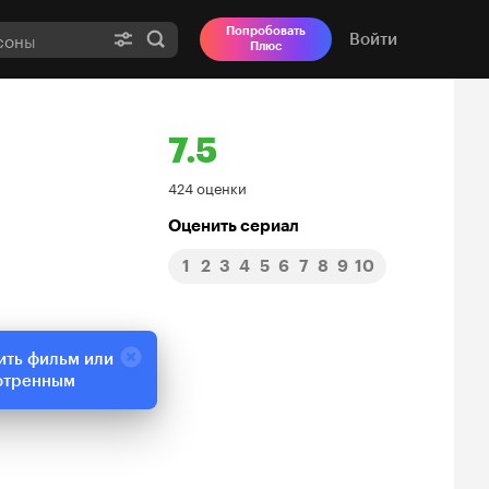
Попробовать
Войти
Плюс
7.5
Рейтинг
424 оценки
Кинопоиска
Оценить сериал
1
2
3
4
5
6
7
8
9
10
7.5
ить фильм или
отренным