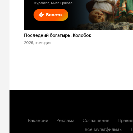
Журавлев, Мила Ершова
Билеты
Последний богатырь. Колобок
2026, комедия
Вакансии
Реклама
Соглашение
Правил
Все мультфильмы