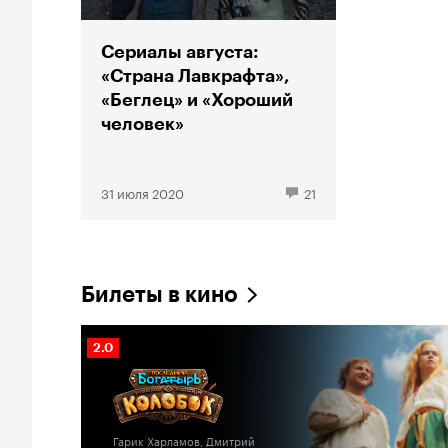
Сериалы августа:
«Страна Лавкрафта»,
«Беглец» и «Хороший
человек»
31 июля 2020
21
Билеты в кино
Рейтинг
2.0
Кинопоиска
2.0
Гарик Харламов, Дмитрий