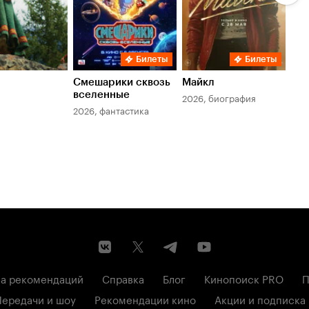
Билеты
Билеты
Смешарики сквозь
Майкл
Зл
вселенные
мер
2026, биография
2026, фантастика
202
а рекомендаций
Справка
Блог
Кинопоиск PRO
П
Передачи и шоу
Рекомендации кино
Акции и подписка