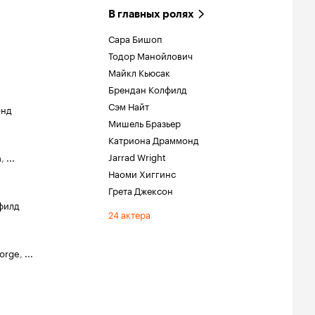
В главных ролях
Сара Бишоп
Тодор Манойлович
Майкл Кьюсак
Брендан Колфилд
Сэм Найт
онд
Мишель Бразьер
Катриона Драммонд
Jarrad Wright
n
,
...
Наоми Хиггинс
Грета Джексон
филд
24 актера
orge
,
...