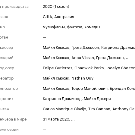
д производства
2020
(
1 сезон
)
рана
США
,
Австралия
нр
мультфильм
,
фэнтези
,
комедия
оган
—
жиссер
Майкл Кьюсак
,
Грета Джексон
,
Катриона Драмм
енарий
Майкл Кьюсак
,
Anca Vlasan
,
Грета Джексон
,
...
одюсер
Felipe Gutierrez
,
Chadwick Parks
,
Jocelyn Shelto
ератор
Майкл Кьюсак
,
Nathan Guy
мпозитор
Майкл Кьюсак
,
Тодор Манойлович
,
Брендан Кол
дожник
Катриона Драммонд
,
Майкл Докери
нтаж
Carlos Manrique Clavijo
,
Tim Cannan
,
Anthony Ge
емьера в мире
31 марта 2020
,
...
емя серии
—