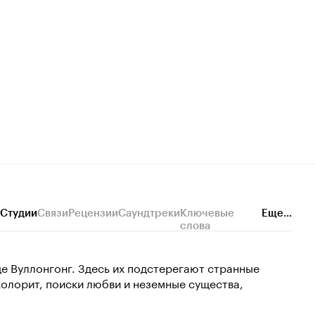
Студии
Связи
Рецензии
Саундтреки
Ключевые
Еще...
слова
де Вуллонгонг. Здесь их подстерегают странные
олорит, поиски любви и неземные существа,
.