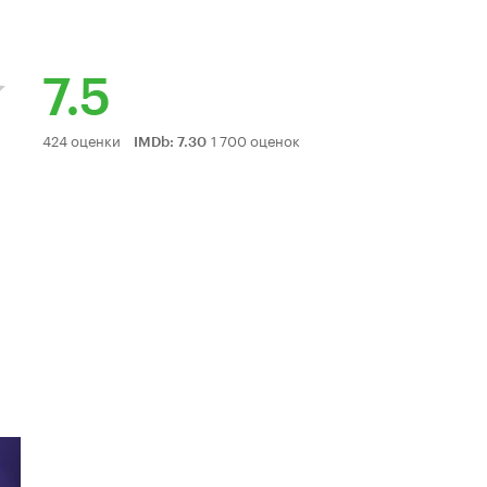
7.5
Рейтинг
424 оценки
1 700 оценок
IMDb
:
7.30
Кинопоиска
7.5