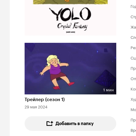
Го
Ст
Жа
Сл
Ре
Сц
Пр
Оп
Ко
1 мин
Длительность 1 мин
Ху
Трейлер (сезон 1)
29 мая 2024
Мо
Пр
Добавить в папку
Вр