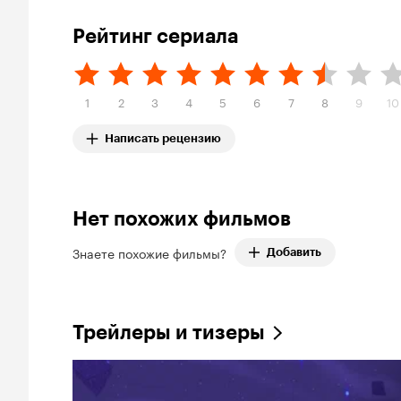
Рейтинг сериала
1
2
3
4
5
6
7
8
9
10
Написать рецензию
Нет похожих фильмов
Знаете похожие фильмы?
Добавить
Трейлеры и тизеры