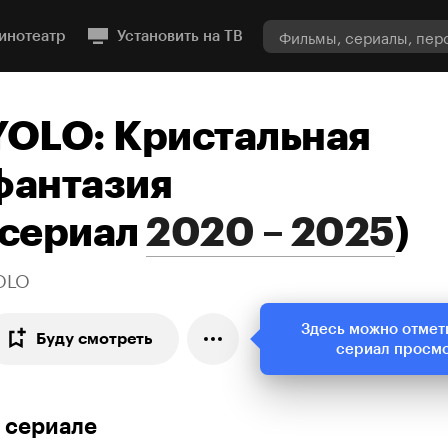
инотеатр
Установить на ТВ
YOLO: Кристальная
фантазия
сериал
2020 – 2025
)
OLO
Здесь можно отмет
Буду смотреть
сериал просм
 сериале