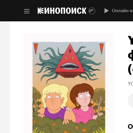
Онлайн-к
(
Y
О