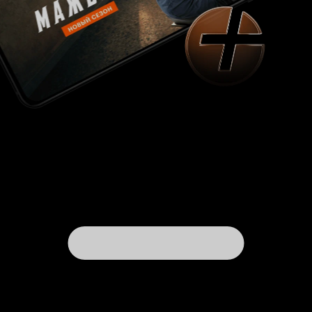
фансервиса там много. Ладно цирк, я уже
привычен к этому, но самое худшее, если эти
камуфляжные ясельки - реальное отражение
женских частей. Потому что в таких яслях не
вымуштруют солдата. Из них выпустят
бесполезное и избалованное, обвешанное
аммуницией дитятю, на которое мужики из
реальных частей будут смотреть, как на
ромашку, от которой пользы - ноль. А если это
такая фантазия на тему, тогда не вижу вообще
во всем этом смысла. В общем, хотите сказки
или такой армии на расслабоне - посмотрите
'Сержанта Билко'. Он не о женщинах, но это
неплохое кино. Хотите про суровых женщин -
посмотрите 'Солдата Джейн'. Вот это
достойно. А это ваш выбор, только, если вы ЦА
ТНТ. Если же нет, то будьте готовы к атаке по
всем фронтам: по глазам - от вида безвкусных
инстаграмных любительниц скальпелей и
инъекций, по слуху - от типичных разговоров
представительниц культуры гопниц, по
рассудку - от откровенного абсурда
происходящего, по обонянию - от проекта
постоянно будет разить как дешевизной, так и
ширпотребностью настолько, что это можно