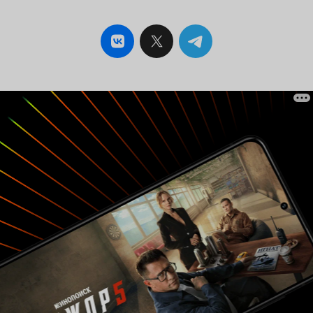
горючими слезами. За такое в реальной армии
тебя бы живьем съели без соли и без перца.
Издраил бы все сортиры, прорыл бы весь плац
до Китая бесконечными пробежками, и т.д. Но
тут будто знаете, посыл такой, что армия - это
не суровое место, где из тебя делают по сути
машину для убийств, человека, который умеет
приспосабливаться и выживать в суровых
условиях, выполнять приказы и держаться
своих, а такое некое увеселительное место, где
вкусно и разнообразно кормят, чуть ли не на
уровне ресторанов, все бесконечно добры и
лишь чуть суровы, а ты можешь докладывать,
что стрельбу окончил и пожаловаться на бо-бо
в пальчике. Ну и конечно же не обошлось и без
стандартной помойки реалити в виде наездов
и разборок. На 'ботоксных принцесс
Инстаграма' тоже без боли не взглянешь. Их
отличает также огромное количество
искусственности: от операций и до косметики,
они даже выехали в эти ясельные войска в...
внимание... вечерних платьях! Они крутятся на
шестах, оператор снимает их титьки. Я вообще
не против демонстрации груди, но от реалити
на военную тему ждешь как бы иного. И такого