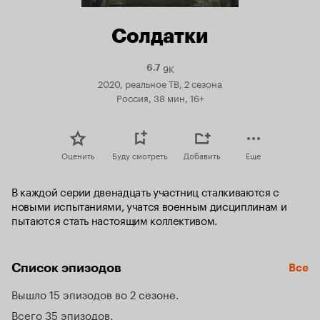
Солдатки
9K
Рейтинг
6.7
Кинопоиска
2020, реальное ТВ, 2 сезона
6.7
Россия, 38 мин, 16+
Оценить
Буду смотреть
Добавить
Еще
В каждой серии двенадцать участниц сталкиваются с 
новыми испытаниями, учатся военным дисциплинам и 
пытаются стать настоящим коллективом.
Список эпизодов
Все
Вышло 15 эпизодов во 2 сезоне
Всего 35 эпизодов