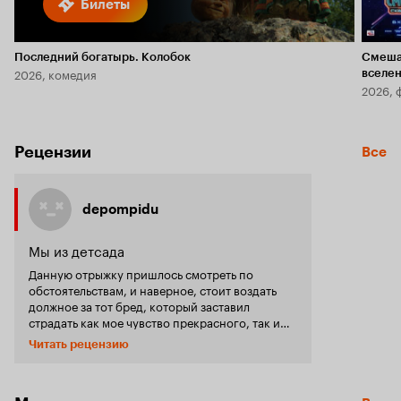
Билеты
Последний богатырь. Колобок
Смеша
2026, комедия
вселе
2026, 
Рецензии
Все
depompidu
Мы из детсада
Данную отрыжку пришлось смотреть по
обстоятельствам, и наверное, стоит воздать
должное за тот бред, который заставил
страдать как мое чувство прекрасного, так и
логику со здравым смыслом. А веселье, 'трэш,
Читать рецензию
угар и содомия' начинаются прямо с самого
начала, с кастинга, проведению которого,
видимо, наши ребята учились у маэстро Пьера