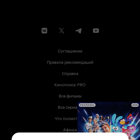
будет пощупать, ну а человека с минимальным
наличием вкуса от этого вывернет. Знаете, это
нас уже в каком-то смысле данные продукты
превращают в солдат - солдат трэш-культурных
войск, закаляемых в постоянных боях с
нескончаемым потоком ерунды, надеюсь лишь,
что победа все же будет за нами.
Соглашение
Правила рекомендаций
Справка
Кинопоиск PRO
Все фильмы
Все сериалы
РЕКЛАМА
Что посмотреть
Афиша