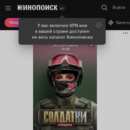
Войти
Онлайн-кинотеатр
Билет
Попробовать Плюс
У вас включен VPN или
в вашей стране доступен
не весь каталог Кинопоиска