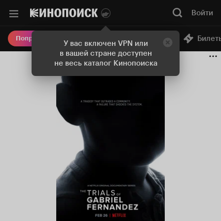
Войти
Онлайн-кинотеатр
Билет
Попробовать Плюс
У вас включен VPN или
в вашей стране доступен
не весь каталог Кинопоиска