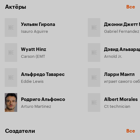
Актёры
Все
Уильям Гирола
Джонни Джетт
Isauro Aguirre
Gabriel Fernandez
Wyatt Hinz
Дэвид Альвара
Carson (EMT
Arnold Jr.
Альфредо Таварес
Ларри Мантл
Eddie Lewis
Родриго Альфонсо
Albert Morales
Arturo Martinez
Ct technician
Создатели
Все