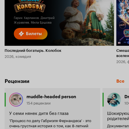
Кино
Кинопоиска
5.8
1.8
Гарик Харламов, Дмитрий
Журавлев, Мила Ершова
Билеты
Последний богатырь. Колобок
Смеша
2026, комедия
вселе
2026, 
Рецензии
Все
muddle-headed person
D
154 рецензии
10
У семи нянек дитя без глаза
Шокирующ
родителей
'Процесс по делу Габриэля Фернандеса' - это
очень грустная история о том, как 8-летний
Документал