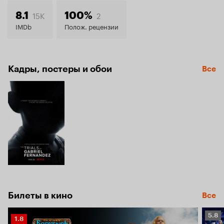
7.7
15K
2
8.1
100%
IMDb
Полож. рецензии
Кадры, постеры и обои
Все
Билеты в кино
Все
Рейт
5.8
Рейтинг
1.8