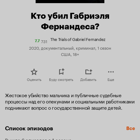
Кто убил Габриэля
Фернандеса?
The Trials of Gabriel Fernandez
731
Рейтинг
7.7
Кинопоиска
2020, документальный, криминал, 1 сезон
7.7
США, 18+
Оценить
Буду смотреть
Добавить
Еще
Жестокое убийство мальчика и публичные судебные 
процессы над его опекунами и социальными работниками 
поднимают вопрос о государственной защите детей.
Список эпизодов
Все
Вышло 6 эпизодов в 1 сезоне