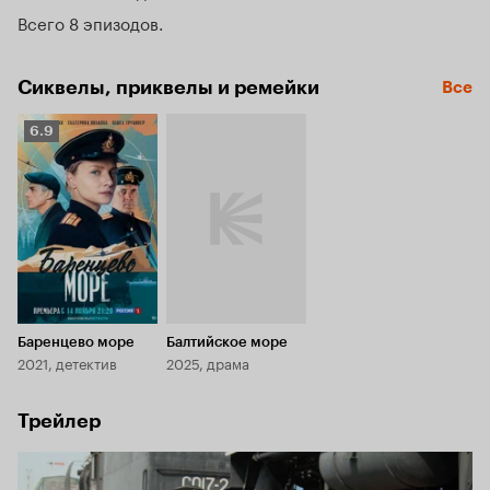
диверсантов-подводников.
Всего 8 эпизодов
Сиквелы, приквелы и ремейки
Все
Рейтинг
6.9
Кинопоиска
6.9
Баренцево море
Балтийское море
2021, детектив
2025, драма
Трейлер