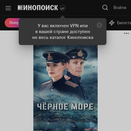
Войти
Онлайн-кинотеатр
Билет
Попробовать Плюс
У вас включен VPN или
в вашей стране доступен
не весь каталог Кинопоиска