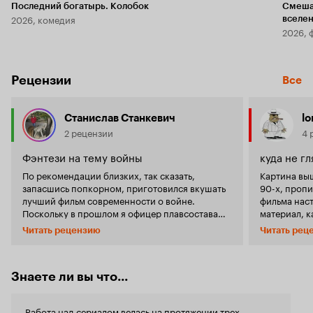
Последний богатырь. Колобок
Смеша
2026, комедия
вселе
2026, 
Рецензии
Все
Станислав Станкевич
lo
2 рецензии
4 
Фэнтези на тему войны
куда не г
По рекомендации близких, так сказать,
Картина вы
запасшись попкорном, приготовился вкушать
90-х, пропита
лучший фильм современности о войне.
фильма наст
Поскольку в прошлом я офицер плавсостава
материал, к
ВМФ, то с первых же кадров насторожился. Два
Незадолго 
Читать рецензию
Читать рец
флотских офицера, пусть и с красными
наступател
просветами, мужчина и женщина, обсуждают
Черноморск
будущее после войны. И лейтмотивом
угрожает се
обсуждения стало желание мужчины стать
диверсанты
Знаете ли вы что...
'капитаном корабля'... Капитаном корабля,
крупномасш
Карл!!! Каждый флотский знает, что на корабле
основных б
Работа над сериалом велась на протяжении трех
не бывает капитанов. Есть командир, как
Новороссий