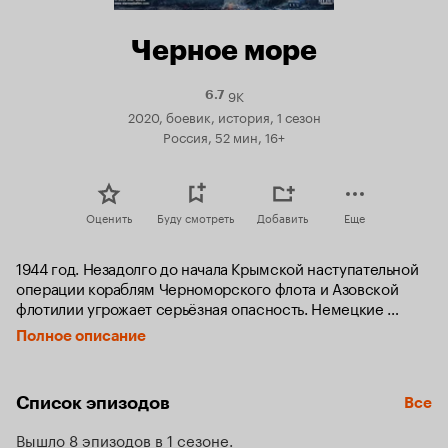
Черное море
9K
Рейтинг
6.7
Кинопоиска
2020, боевик, история, 1 сезон
6.7
Россия, 52 мин, 16+
Оценить
Буду смотреть
Добавить
Еще
1944 год. Незадолго до начала Крымской наступательной 
операции кораблям Черноморского флота и Азовской 
флотилии угрожает серьёзная опасность. Немецкие 
диверсанты-подводники готовят крупномасштабную 
Полное описание
акцию по уничтожению основных боевых единиц флота. В 
Новороссийск приезжает капитан второго ранга Сергей 
Сабуров. Он призван усилить местную группу 
Список эпизодов
Все
контрразведчиков по борьбе с подводными диверсантами 
под предводительством агента Кунца. Сабурову поручено 
Вышло 8 эпизодов в 1 сезоне
выйти на Кунца и уничтожить школу по подготовке 