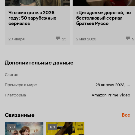
Что смотреть в 2026
«Цитадель»: дорогой, но
году: 50 зарубежных
бестолковый сериал
сериалов
братьев Руссо
2 января
25
2 мая 2023
9
Дополнительные данные
Слоган
—
Премьера в мире
28 апреля 2023
,
...
Платформа
Amazon Prime Video
Связанные
Все
Рейтинг
Рейтинг
6.3
6.1
Кинопоиска
Кинопоиска