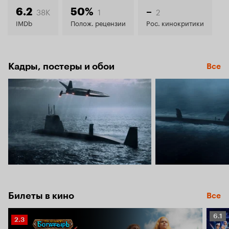
6.1
38K
1
2
6.2
50%
–
IMDb
Полож. рецензии
Рос. кинокритики
Кадры, постеры и обои
Все
Билеты в кино
Все
Рейт
6.1
Рейтинг
2.3
Кино