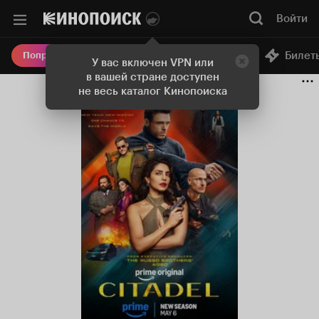
Войти
Онлайн-кинотеатр
Билет
Попробовать Плюс
У вас включен VPN или
в вашей стране доступен
не весь каталог Кинопоиска