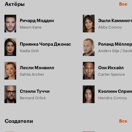
Актёры
Все
Ричард Мэдден
Эшли Камминг
Mason Kane
Abby Conroy
Приянка Чопра Джонас
Роланд Мёлле
Nadia Sinh
Anders Silje / Davik
Лесли Мэнвилл
Ози Икхайл
Dahlia Archer
Carter Spence
Стэнли Туччи
Кэолинн Сприн
Bernard Orlick
Hendrix Conroy
Создатели
Все