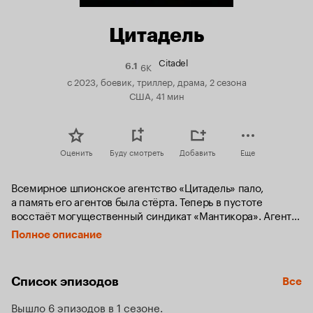
Цитадель
Citadel
6K
Рейтинг
6.1
Кинопоиска
с 2023, боевик, триллер, драма, 2 сезона
6.1
США, 41 мин
Оценить
Буду смотреть
Добавить
Еще
Всемирное шпионское агентство «Цитадель» пало, 
а память его агентов была стёрта. Теперь в пустоте 
восстаёт могущественный синдикат «Мантикора». Агенты 
«Цитадели» должны вспомнить своё прошлое и найти 
Полное описание
в себе силы дать отпор.
Список эпизодов
Все
Вышло 6 эпизодов в 1 сезоне