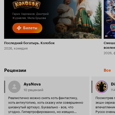
Кинопоиска
6.1
2.3
Гарик Харламов, Дмитрий
Журавлев, Мила Ершова
Билеты
Последний богатырь. Колобок
Смеша
2026, комедия
вселе
2026, 
Рецензии
Все
AyaNova
Di
10 рецензий
11
Реалистично можно снять хоть фантастику,
Посмотрев 
хоть антиутопию, хоть сказку или совершенно
экшн сериал
шизанутый артхаус. Буквально - все, что
впечатление
угодно. Гипертрофированно, но изящно
Руссо очень