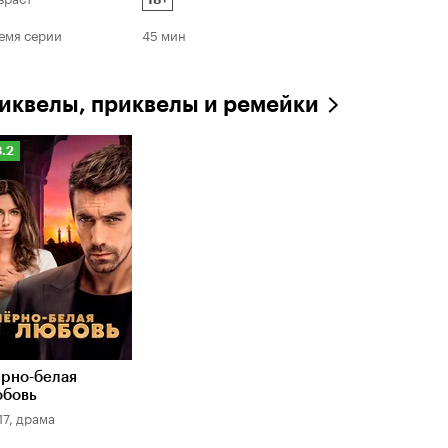
емя серии
45 мин
иквелы, приквелы и ремейки
ейтинг
8.2
инопоиска
.2
рно-белая
юбовь
17, драма