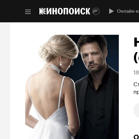
Онлайн-к
(
1
С
п
О