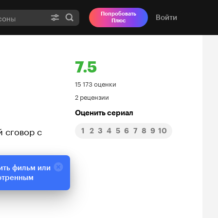
Попробовать
Войти
Плюс
7.5
Рейтинг
15 173 оценки
2 рецензии
Кинопоиска
Оценить сериал
7.5
й сговор с
1
2
3
4
5
6
7
8
9
10
ить фильм или
отренным