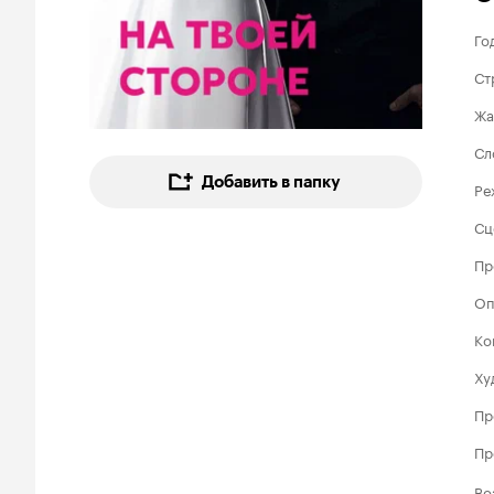
Го
Ст
Жа
Сл
Добавить в папку
Ре
Сц
Пр
Оп
Ко
Ху
Пр
Пр
Во