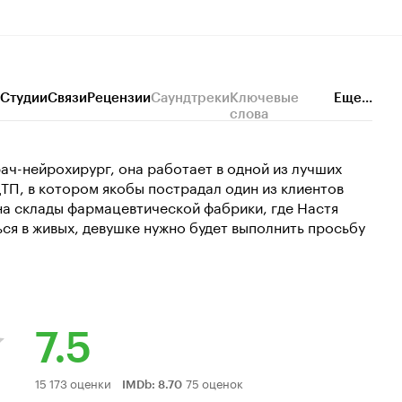
Студии
Связи
Рецензии
Саундтреки
Ключевые
Еще...
слова
ач-нейрохирург, она работает в одной из лучших
ТП, в котором якобы пострадал один из клиентов
 на склады фармацевтической фабрики, где Настя
ся в живых, девушке нужно будет выполнить просьбу
7.5
Рейтинг
15 173 оценки
75 оценок
IMDb
:
8.70