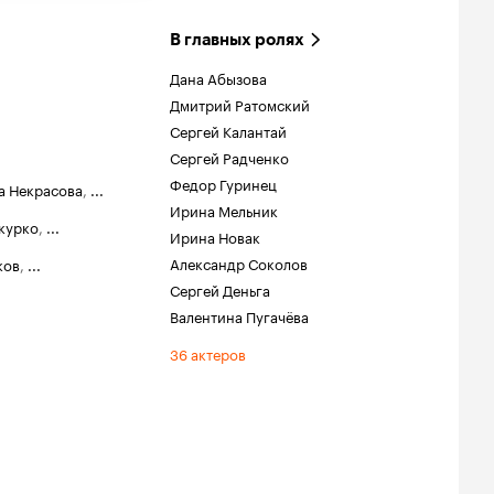
В главных ролях
Дана Абызова
Дмитрий Ратомский
Сергей Калантай
Сергей Радченко
Федор Гуринец
а Некрасова
,
...
Ирина Мельник
курко
,
...
Ирина Новак
Александр Соколов
ков
,
...
Сергей Деньга
Валентина Пугачёва
36 актеров