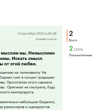
2
Положительная
14 сентября 2020 в 08:48
прямая ссылка
рецензия
Всего
2
100
%
не мыслим мы. Немыслимо
Положительные
исимы. Искать смысл
ы от этой любви.
рецензию на теленовеллу 'На
. Сериал снят в лучших традициях
ва. Прототипом этого сериала
вь'. Оригинал не смотрела, буду
ского кинопродукта.
равнительно небольшом бюджете,
де режиссеров и сценаристов