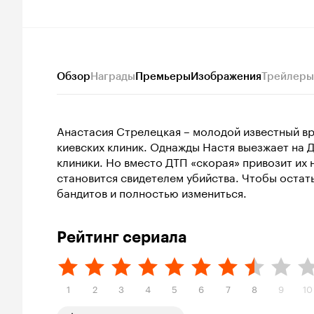
Обзор
Награды
Премьеры
Изображения
Трейлеры
Анастасия Стрелецкая – молодой известный вр
киевских клиник. Однажды Настя выезжает на Д
клиники. Но вместо ДТП «скорая» привозит их
становится свидетелем убийства. Чтобы остать
бандитов и полностью измениться.
Рейтинг сериала
1
2
3
4
5
6
7
8
9
10