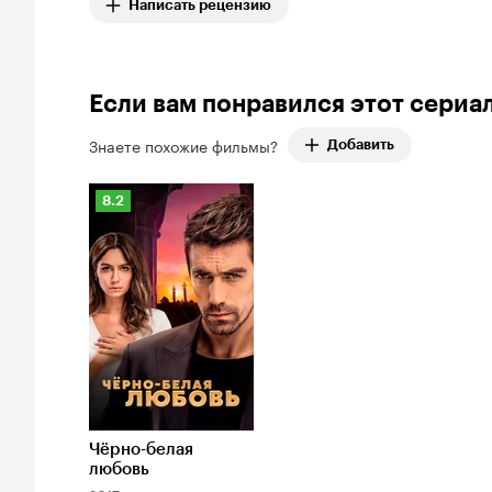
Написать рецензию
Если вам понравился этот сериа
Знаете похожие фильмы?
Добавить
Рейтинг
8.2
Кинопоиска
8.2
Чёрно-белая
любовь