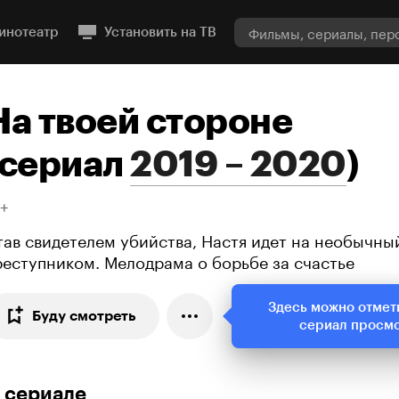
инотеатр
Установить на ТВ
На твоей стороне
сериал
2019 – 2020
)
8+
тав свидетелем убийства, Настя идет на необычны
реступником. Мелодрама о борьбе за счастье
Здесь можно отмет
Буду смотреть
сериал просм
 сериале