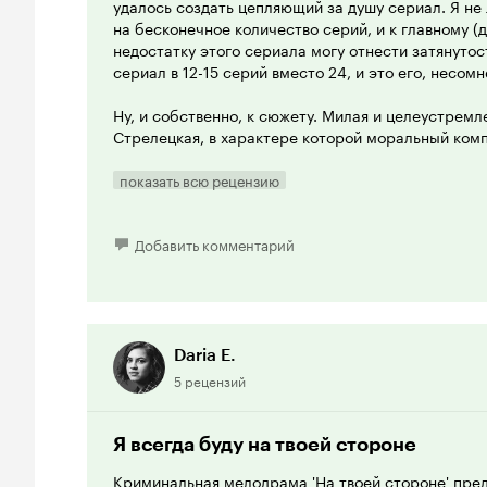
удалось создать цепляющий за душу сериал. Я не
на бесконечное количество серий, и к главному (
недостатку этого сериала могу отнести затянуто
сериал в 12-15 серий вместо 24, и это его, несом
Ну, и собственно, к сюжету. Милая и целеустрем
Стрелецкая, в характере которой моральный ком
величины забавно соседствует с цинизмом, а вра
членовредительству, на своем ровном и широком,
показать всю рецензию
жизненном пути встречает закрытого, опасного, 
обаятельного черноглазого бандита Максима Гринь
сплошные серпантины и бездорожье. Волею случа
Добавить комментарий
сплетаются в немыслимо тугой клубок интриг, кр
радостей любви.
В заглавие я вынесла припев песни Стаса Пьехи 
наилучшим образом может настроить зрителя на т
Daria E.
экране. Актеры Дана Абызова и Дмитрий Ратомск
5 рецензий
запоминающийся дуэт. Единственное, чего, на мой
- это некоторого телесного контакта (все-таки, 
женское сердце жаждет получить определенное к
Я всегда буду на твоей стороне
объятий, поцелуев и т.д.). В этом отношении как г
Криминальная мелодрама 'На твоей стороне' пре
целом, получились очень целомудренными!