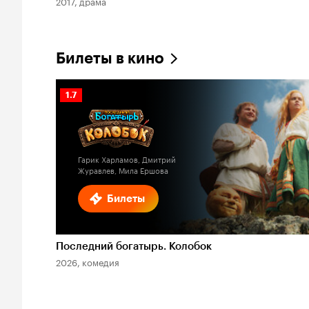
2017, драма
Билеты в кино
Рейтинг
1.7
Кинопоиска
1.7
Гарик Харламов, Дмитрий
Журавлев, Мила Ершова
Билеты
Последний богатырь. Колобок
2026, комедия