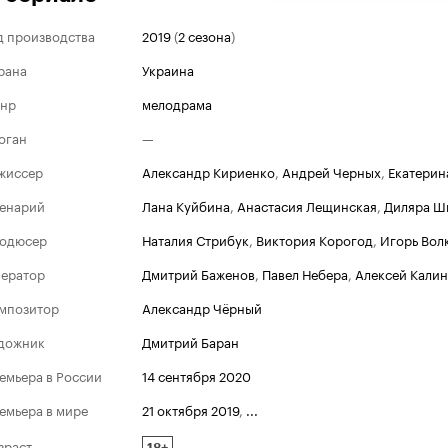
д производства
2019
(
2 сезона
)
рана
Украина
нр
мелодрама
оган
—
жиссер
Александр Кириенко
,
Андрей Черных
,
Екатерин
енарий
Лана Куйбина
,
Анастасия Лещинская
,
Диляра Ш
одюсер
Наталия Стрибук
,
Виктория Корогод
,
Игорь Вол
ератор
Дмитрий Баженов
,
Павел Небера
,
Алексей Калин
мпозитор
Александр Чёрный
дожник
Дмитрий Баран
емьера в России
14 сентября 2020
емьера в мире
21 октября 2019
,
...
зраст
18+