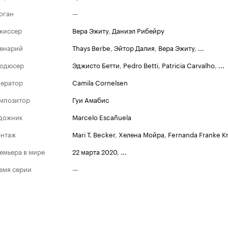
оган
—
жиссер
Вера Эжиту
,
Даниэл Рибейру
енарий
Thays Berbe
,
Эйтор Далия
,
Вера Эжиту
,
...
одюсер
Эджисто Бетти
,
Pedro Betti
,
Patricia Carvalho
,
...
ератор
Camila Cornelsen
мпозитор
Гуи Амабис
дожник
Marcelo Escañuela
нтаж
Mari T. Becker
,
Хелена Мойра
,
Fernanda Franke K
емьера в мире
22 марта 2020
,
...
емя серии
—