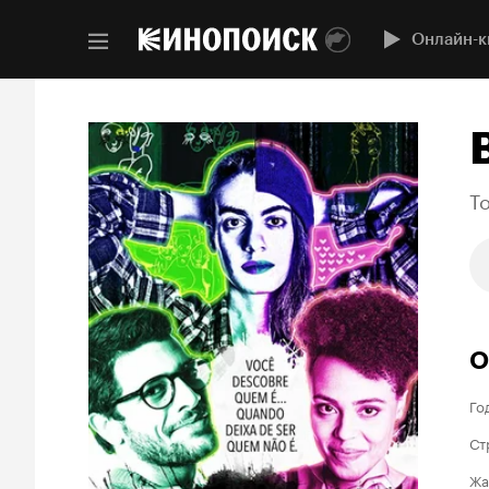
Онлайн-к
T
О
Го
Ст
Жа