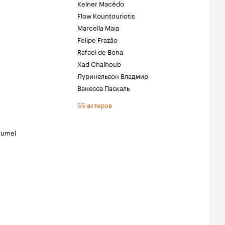
Kelner Macêdo
Flow Kountouriotis
Marcella Maia
Felipe Frazão
Rafael de Bona
Xad Chalhoub
Луринельсон Владмир
Ванесса Паскаль
55 актеров
rumel