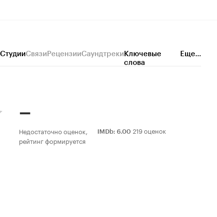
Студии
Связи
Рецензии
Саундтреки
Ключевые
Еще...
слова
–
219 оценок
Недостаточно оценок,
IMDb
:
6.00
рейтинг формируется