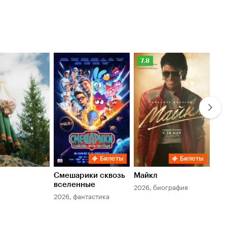
Рейтинг
Ре
7.8
6.
Кинопоиска
Ки
7.8
6.
Билеты
Билеты
Смешарики сквозь
Майкл
Зл
вселенные
мер
2026, биография
2026, фантастика
202