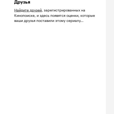
Друзья
Найдите друзей
, зарегистрированных на
Кинопоиске, и здесь появятся оценки, которые
ваши друзья поставили этому сериалу...
йтинг
Рейтинг
Рейтинг
9
7.1
7.5
нопоиска
Кинопоиска
Кинопоиска
9
7.1
7.5
Билеты
Билеты
Билеты
овещие
На деревню
Старый орёл
твецы: Пекло
дедушке 2
2026, семейный
6, ужасы
2026, комедия