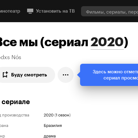
инотеатр
Установить на ТВ
Все мы
(
сериал
2020
)
odxs Nós
Здесь можно отмет
Буду смотреть
сериал просм
 сериале
д производства
2020
(
1 сезон
)
рана
Бразилия
нр
драма