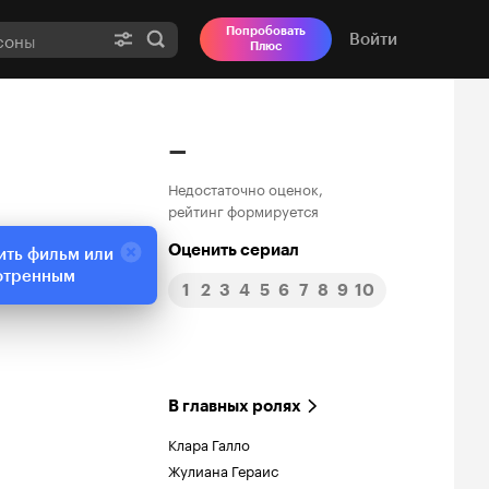
Попробовать
Войти
Плюс
–
Недостаточно оценок,
рейтинг формируется
Оценить сериал
ить фильм или
отренным
1
2
3
4
5
6
7
8
9
10
В главных ролях
Клара Галло
Жулиана Гераис