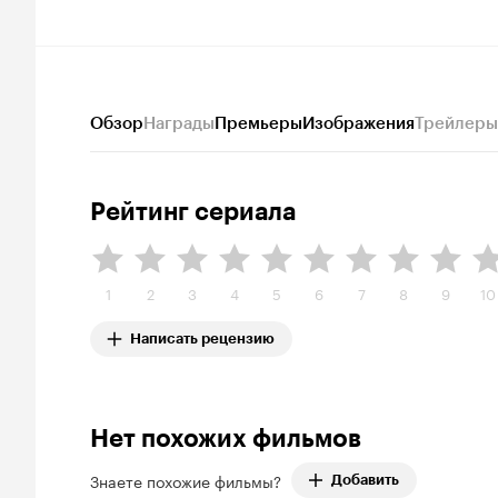
Обзор
Награды
Премьеры
Изображения
Трейлеры
Рейтинг сериала
1
2
3
4
5
6
7
8
9
10
Написать рецензию
Нет похожих фильмов
Знаете похожие фильмы?
Добавить