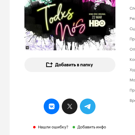
Сл
Ре
Сц
Пр
Оп
Ко
Добавить в папку
Ху
Мо
Пр
Вр
Нашли ошибку?
Добавить инфо