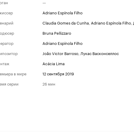
оган
—
жиссер
Adriano Espínola Filho
енарий
Claudia Gomes da Cunha
,
Adriano Espínola Filho
,
одюсер
Bruna Pellizzaro
ератор
Adriano Espínola Filho
мпозитор
João Victor Barroso
,
Лукас Васконселлос
нтаж
Acácia Lima
емьера в мире
12 сентября 2019
емя серии
26 мин