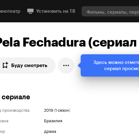
инотеатр
Установить на ТВ
Pela Fechadura
(
сериал
Здесь можно отмет
Буду смотреть
сериал просм
 сериале
д производства
2019
(
1 сезон
)
рана
Бразилия
нр
драма