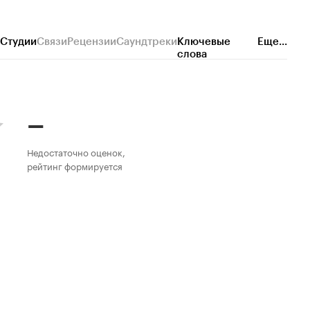
Студии
Связи
Рецензии
Саундтреки
Ключевые
Еще...
слова
–
Недостаточно оценок,
рейтинг формируется