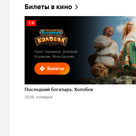
Билеты в кино
Рейтинг
1.9
Кинопоиска
1.9
Гарик Харламов, Дмитрий
Журавлев, Мила Ершова
Билеты
Последний богатырь. Колобок
2026, комедия