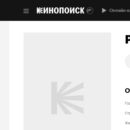
Онлайн-к
О
Го
Ст
Жа