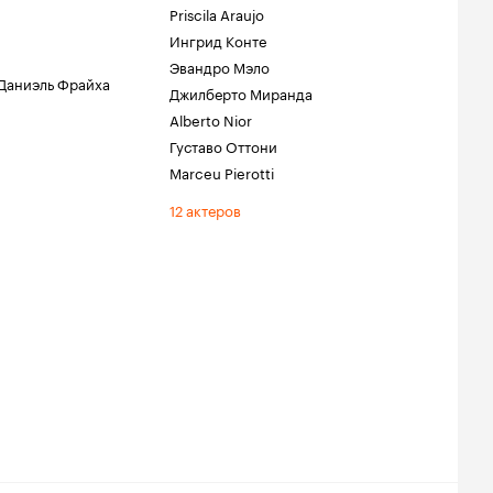
Priscila Araujo
Ингрид Конте
Эвандро Мэло
Даниэль Фрайха
Джилберто Миранда
Alberto Nior
Густаво Оттони
Marceu Pierotti
12 актеров