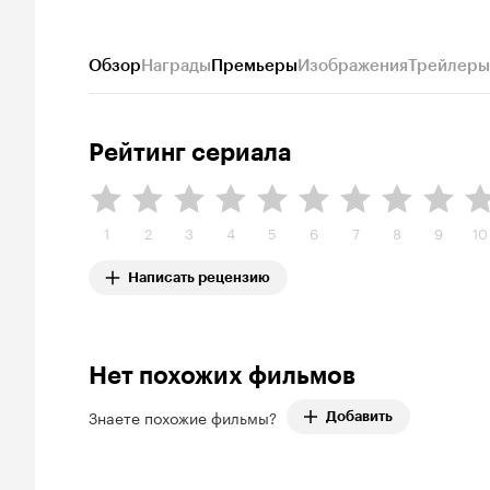
Обзор
Награды
Премьеры
Изображения
Трейлеры
Рейтинг сериала
1
2
3
4
5
6
7
8
9
10
Написать рецензию
Нет похожих фильмов
Знаете похожие фильмы?
Добавить