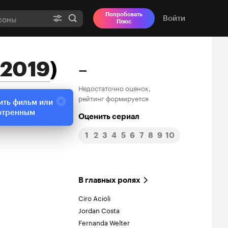
Попробовать
Войти
Плюс
2019
)
–
Недостаточно оценок,
рейтинг формируется
ить фильм или
отренным
Оценить сериал
1
2
3
4
5
6
7
8
9
10
В главных ролях
Ciro Acioli
Jordan Costa
Fernanda Welter