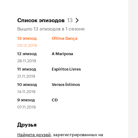
13
Список эпизодов
Вышло 13 эпизодов в 1 сезоне
13
эпизод
Última Dança
05.12.2019
12
эпизод
A Mariposa
28.11.2019
11
эпизод
Espíritos Livres
21.11.2019
10
эпизод
Versos Íntimos
14.11.2019
9
эпизод
CD
07.11.2019
Друзья
Найдите друзей
, зарегистрированных на