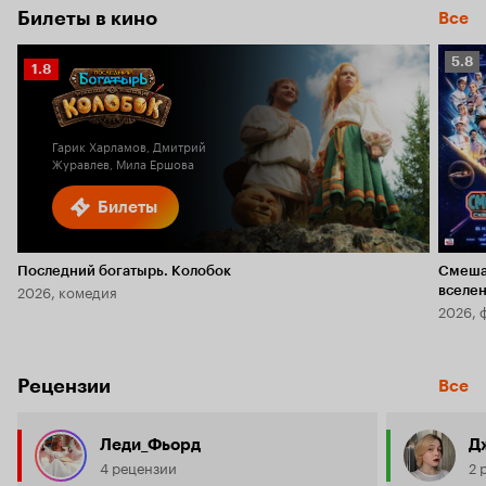
Билеты в кино
Все
Рейт
5.8
Рейтинг
1.8
Кино
Кинопоиска
5.8
1.8
Гарик Харламов, Дмитрий
Журавлев, Мила Ершова
Билеты
Последний богатырь. Колобок
Смеша
2026, комедия
вселе
2026, 
Рецензии
Все
Леди_Фьорд
Д
4 рецензии
2 