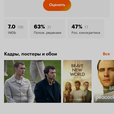
Кинопо
Оценить
7.2
19K
31
17
7.0
63%
47%
IMDb
Полож. рецензии
Рос. кинокритики
Кадры, постеры и обои
Все