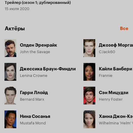
Трейлер (сезон 1; дублированный)
15 июля 2020
Актёры
Все
Олден Эренрайк
Джозеф Морга
John the Savage
CJack60
Джессика Браун-Финдли
Кайли Банбери
Lenina Crowne
Frannie
Гарри Ллойд
Сэн Мицудзи
Bernard Marx
Henry Foster
Нина Сосанья
Ханна Джон-К
Mustafa Mond
Wilhelmina 'Helm'