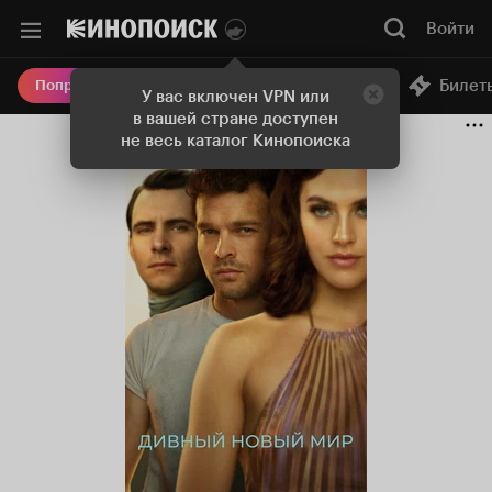
Войти
Онлайн-кинотеатр
Билет
Попробовать Плюс
У вас включен VPN или
в вашей стране доступен
не весь каталог Кинопоиска