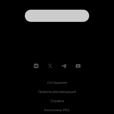
Соглашение
Правила рекомендаций
Справка
Кинопоиск PRO