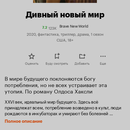
Дивный новый мир
Brave New World
123K
Рейтинг
7.2
Кинопоиска
2020, фантастика, триллер, драма, 1 сезон
7.2
США, 18+
Оценить
Буду смотреть
Добавить
Еще
В мире будущего поклоняются богу 
потребления, но не всех устраивает эта 
утопия. По роману Олдоса Хаксли
XXVI век, идеальный мир будущего. Здесь всё 
принадлежат всем, потребление возведено в культ, люди 
рождаются в инкубаторах и умирают без болезней 
и старости — а главное, каждый чувствует себя 
Полное описание
на вершине блаженства благодаря специальной таблетке. 