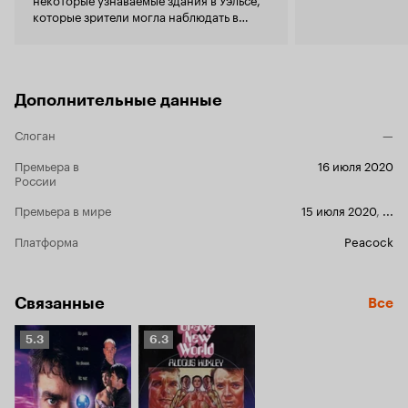
которые зрители могла наблюдать в
других проектах, например, в сериале
«Доктор Кто».
Дополнительные данные
Слоган
—
Премьера в
16 июля 2020
России
Премьера в мире
15 июля 2020
,
...
Платформа
Peacock
Связанные
Все
Рейтинг
Рейтинг
5.3
6.3
Кинопоиска
Кинопоиска
5.3
6.3