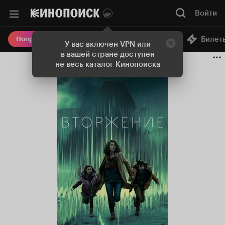
Войти
Онлайн-кинотеатр
Билет
Попробовать Плюс
У вас включен VPN или
в вашей стране доступен
не весь каталог Кинопоиска