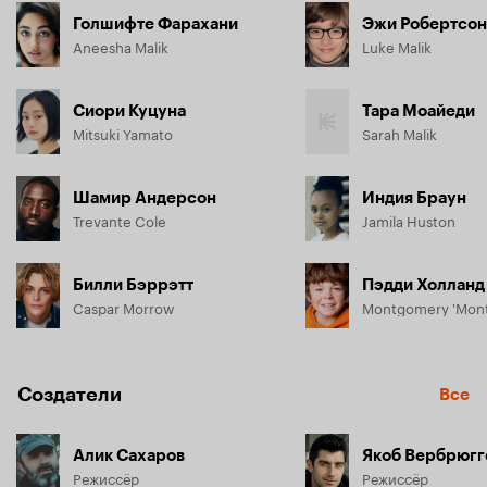
Голшифте Фарахани
Эжи Робертсон
Aneesha Malik
Luke Malik
Сиори Куцуна
Тара Моайеди
Mitsuki Yamato
Sarah Malik
Шамир Андерсон
Индия Браун
Trevante Cole
Jamila Huston
Билли Бэррэтт
Пэдди Холланд
Caspar Morrow
Montgomery 'Monty
Создатели
Все
Алик Сахаров
Якоб Вербрюгг
Режиссёр
Режиссёр