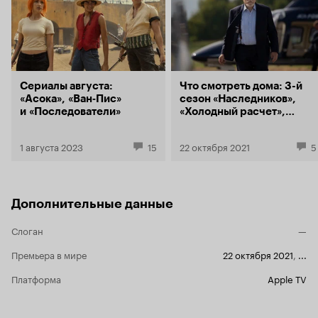
того. Вмест
унылые сем
трудной лес
карикатурную 
…? Короче, уж не знаю, когда там ждать
появления 
сезона? Что
Сериалы августа:
Что смотреть дома: 3-й
учесть, что
«Асока», «Ван‑Пис»
сезон «Наследников»,
вызывает ни
и «Последователи»
«Холодный расчет»,
буду про на
«Петровы в гриппе»
как дождь в
1 августа 2023
15
22 октября 2021
5
Дополнительные данные
Слоган
—
Премьера в мире
22 октября 2021
,
...
Платформа
Apple TV