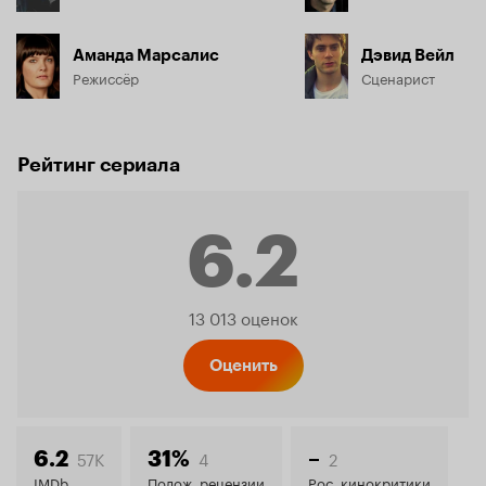
Аманда Марсалис
Дэвид Вейл
Режиссёр
Сценарист
Рейтинг сериала
6.2
Рейтинг
13 013 оценок
Кинопо
Оценить
6.2
57K
4
2
6.2
31%
–
IMDb
Полож. рецензии
Рос. кинокритики