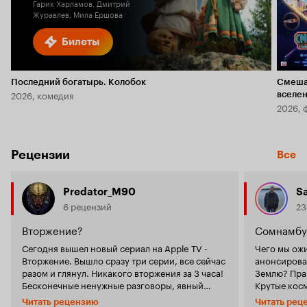
Гарик Харламов, Дмитрий
Журавлев, Мила Ершова
Билеты
Последний богатырь. Колобок
Смеша
2026, комедия
вселе
2026, 
Рецензии
Все
Predator_M90
Sa
6 рецензий
23
Вторжение?
Сомнамбу
Сегодня вышел новый сериал на Apple TV -
Чего мы ожи
Вторжение. Вышло сразу три серии, все сейчас
анонсирова
разом и глянул. Никакого вторжения за 3 часа!
Землю? Пра
Бесконечные ненужные разговоры, явный
Крутые кос
акцент на ЛГБТ, все мужики никчёмные тряпки.
где-нибудь
Читать рецензию
Читать рец