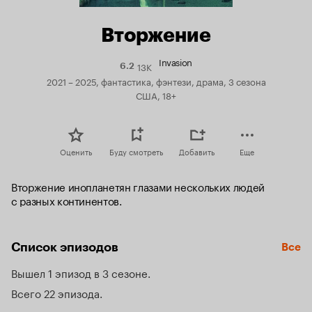
Вторжение
Invasion
13K
Рейтинг
6.2
Кинопоиска
2021 – 2025, фантастика, фэнтези, драма, 3 сезона
6.2
США, 18+
Оценить
Буду смотреть
Добавить
Еще
Вторжение инопланетян глазами нескольких людей 
с разных континентов.
Список эпизодов
Все
Вышел 1 эпизод в 3 сезоне
Всего 22 эпизода