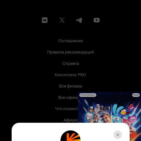
Соглашение
Правила рекомендаций
Справка
Кинопоиск PRO
Все фильмы
Все сериалы
РЕКЛАМА
Что посмотреть
Афиша
Музыка