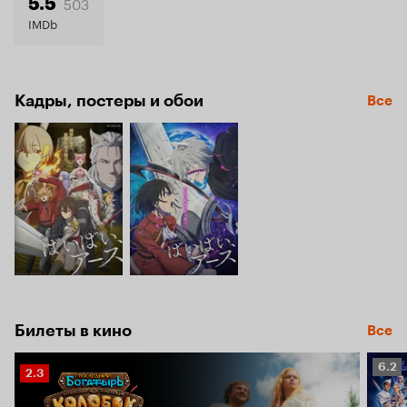
503
5.5
IMDb
Кадры, постеры и обои
Все
Билеты в кино
Все
Рейт
6.2
Рейтинг
2.3
Кино
Кинопоиска
6.2