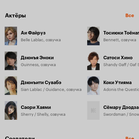
Актёры
Все
Аи Файруз
Тосиюки Тоёна
Belle Lablac, озвучка
Bennett, озвучка
Дзюнъя Эноки
Сатоси Хино
Guinness, озвучка
Дзюнъити Сувабэ
Коки Утияма
Sian Lablac / Guidance, озвучка
Саори Хаями
Сёмару Дзодза
Sherry / Shelly, озвучка
Создатели
Все