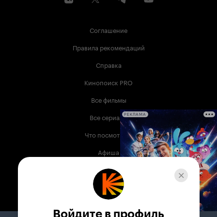
Соглашение
Правила рекомендаций
Справка
Кинопоиск PRO
Все фильмы
Все сериалы
РЕКЛАМА
Что посмотреть
Афиша
Музыка
Телепрограмма
Книги
Войдите в профиль