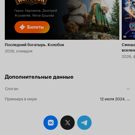
2.3
Гарик Харламов, Дмитрий
Журавлев, Мила Ершова
Билеты
Последний богатырь. Колобок
Смеша
2026, комедия
вселе
2026, 
Дополнительные данные
Слоган
—
Премьера в мире
12 июля 2024
,
...