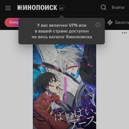
Войти
Онлайн-кинотеатр
Билет
Попробовать Плюс
У вас включен VPN или
в вашей стране доступен
не весь каталог Кинопоиска