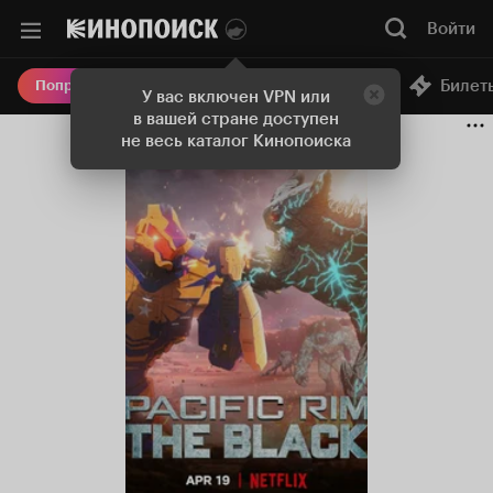
Войти
Онлайн-кинотеатр
Билет
Попробовать Плюс
У вас включен VPN или
в вашей стране доступен
не весь каталог Кинопоиска