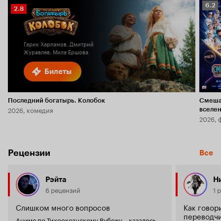
Рейт
6.2
Рейтинг
2.8
Кино
Кинопоиска
6.2
2.8
Гарик Харламов, Дмитрий
Журавлев, Мила Ершова
Билеты
Последний богатырь. Колобок
Смеша
2026, комедия
вселе
2026, 
Рецензии
Все
Рэйта
Н
6 рецензий
1 
Слишком много вопросов
Как говор
переводчик
Аниме по Тихоокеанскому Рубежу – казалось