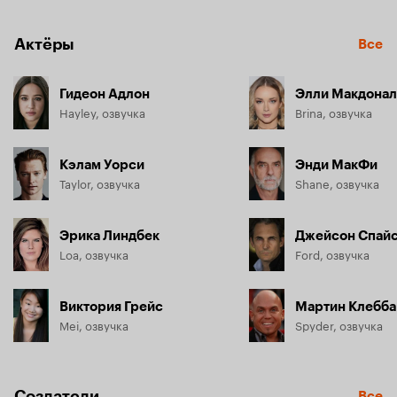
Актёры
Все
Гидеон Адлон
Элли Макдонал
Hayley, озвучка
Brina, озвучка
Кэлам Уорси
Энди МакФи
Taylor, озвучка
Shane, озвучка
Эрика Линдбек
Джейсон Спай
Loa, озвучка
Ford, озвучка
Виктория Грейс
Мартин Клебба
Mei, озвучка
Spyder, озвучка
Создатели
Все