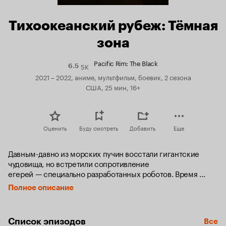
Тихоокеанский рубеж: Тёмная
зона
Pacific Rim: The Black
5K
Рейтинг
6.5
Кинопоиска
2021 – 2022, аниме, мультфильм, боевик, 2 сезона
6.5
США, 25 мин, 16+
Оценить
Буду смотреть
Добавить
Еще
Давным-давно из морских пучин восстали гигантские 
чудовища, но встретили сопротивление 
егерей — специально разработанных роботов. Время 
прошло. Теперь монстры наводнили Австралию, и жителям 
Полное описание
всего континента приходится эвакуироваться. 
Два подростка — брат с сестрой Тейлор 
и Хейли — остались, чтобы найти пропавших родителей. 
Список эпизодов
Все
Они обнаруживают старого егеря и учатся управлять им, 