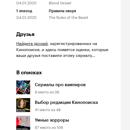
04.01.2020
Blood Vessel
1
эпизод
Правила зверя
04.01.2020
The Rules of the Beast
Друзья
Найдите друзей
, зарегистрированных на
Кинопоиске, и здесь появятся оценки, которые
ваши друзья поставили этому сериалу...
В списках
Сериалы про вампиров
8
место из
38
Выбор редакции Кинопоиска
41
место из
48
Умные хорроры
87
место из
106