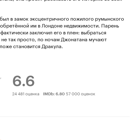
был в замок эксцентричного пожилого румынского
иобретённой им в Лондоне недвижимости. Парень
фактически заключил его в плен: выбраться
 не так просто, по ночам Джонатана мучают
оложе становится Дракула.
6.6
Рейтинг
24 481 оценка
57 000 оценок
IMDb
:
6.80
Кинопоиска
6.6