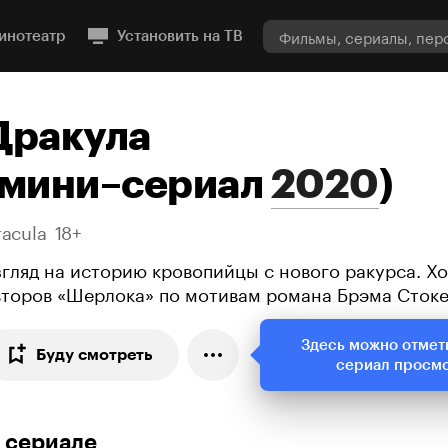
инотеатр
Установить на ТВ
Дракула
мини–сериал
2020
)
racula
18+
згляд на историю кровопийцы с нового ракурса. Х
второв «Шерлока» по мотивам романа Брэма Сток
Здесь можно отмет
Буду смотреть
сериал просм
 сериале