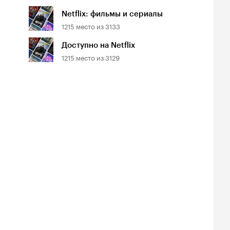
Netflix: фильмы и сериалы
1215
место из
3133
Доступно на Netflix
1215
место из
3129
йтинг
Рейтинг
Рейтинг
7
6.4
6.3
инопоиска
Кинопоиска
Кинопоиска
7
6.4
6.3
а в кальмара
Военная машина
На вершине
1, триллер
2026, фантастика
2026, боевик