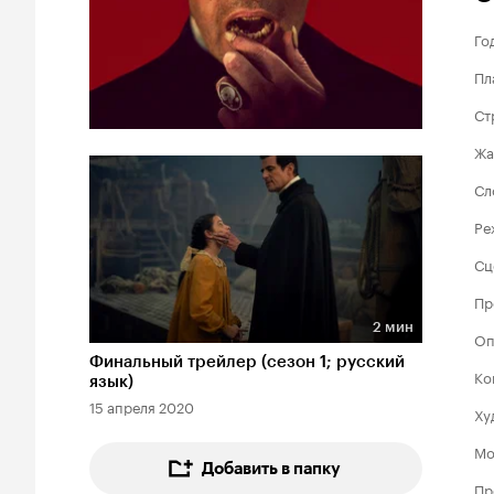
Го
Пл
Ст
Жа
Сл
Ре
Сц
Пр
2 мин
Оп
Длительность 2 мин
Финальный трейлер (сезон 1; русский
Ко
язык)
15 апреля 2020
Ху
Мо
Добавить в папку
Пр