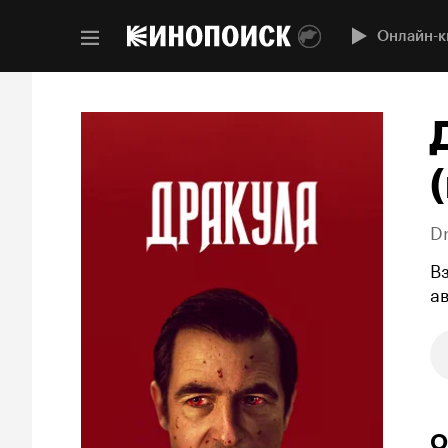
Онлайн-к
(
D
В
а
О