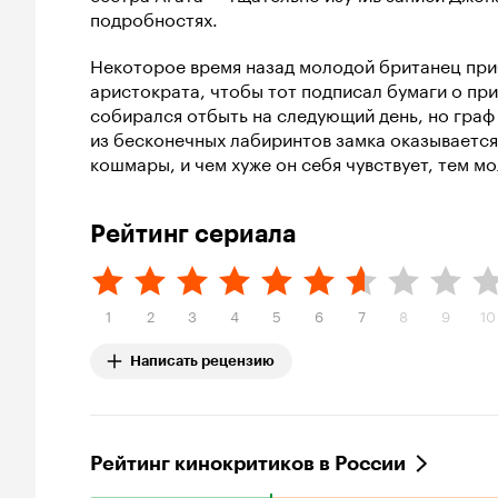
подробностях.
Некоторое время назад молодой британец при
аристократа, чтобы тот подписал бумаги о пр
собирался отбыть на следующий день, но граф 
из бесконечных лабиринтов замка оказывается
кошмары, и чем хуже он себя чувствует, тем м
Рейтинг сериала
1
2
3
4
5
6
7
8
9
10
Написать рецензию
Рейтинг кинокритиков в России