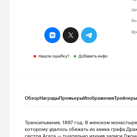
Ци
Во
Вр
Нашли ошибку?
Добавить инфо
Обзор
Награды
Премьеры
Изображения
Трейлеры
Трансильвания, 1897 год. В женском монасты
которому удалось сбежать из замка графа Др
сестра Агата — тщательно изучив записи Джона