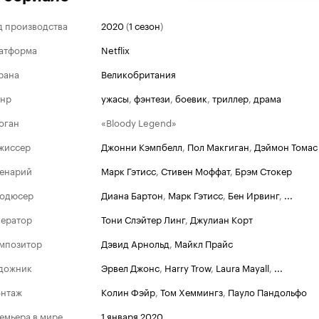
д производства
2020
(
1 сезон
)
атформа
Netflix
рана
Великобритания
нр
ужасы
,
фэнтези
,
боевик
,
триллер
,
драма
оган
«Bloody Legend»
жиссер
Джонни Кэмпбелл
,
Пол Макгиган
,
Дэймон Томас
енарий
Марк Гэтисс
,
Стивен Моффат
,
Брэм Стокер
одюсер
Диана Бартон
,
Марк Гэтисс
,
Бен Ирвинг
,
...
ератор
Тони Слэйтер Линг
,
Джулиан Корт
мпозитор
Дэвид Арнольд
,
Майкл Прайс
дожник
Эрвел Джонс
,
Harry Trow
,
Laura Mayall
,
...
нтаж
Колин Фэйр
,
Том Хеммингз
,
Пауло Пандольфо
емьера в мире
1 января 2020
,
...