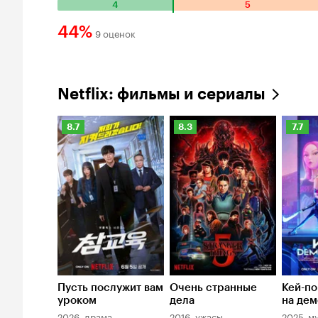
4
5
Количество
положительных
44%
9 оценок
оценок:
Рейтинг
4.
Количество
Кинопоиска
отрицательных
44%
Netflix: фильмы и сериалы
оценок:
5.
Рейтинг
Рейтинг
Рейти
8.7
8.3
7.7
Кинопоиска
Кинопоиска
Киноп
8.7
8.3
7.7
Пусть послужит вам
Очень странные
Кей-по
уроком
дела
на дем
2026, драма
2016, ужасы
2025, м