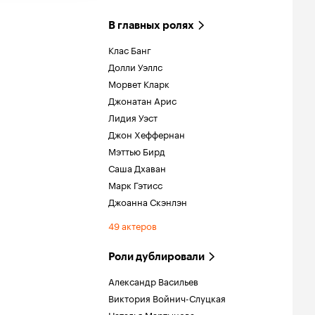
В главных ролях
Клас Банг
Долли Уэллс
Морвет Кларк
Джонатан Арис
Лидия Уэст
Джон Хеффернан
Мэттью Бирд
Саша Дхаван
Марк Гэтисс
Джоанна Скэнлэн
49 актеров
Роли дублировали
Александр Васильев
Виктория Войнич-Слуцкая
Наталья Мартынова