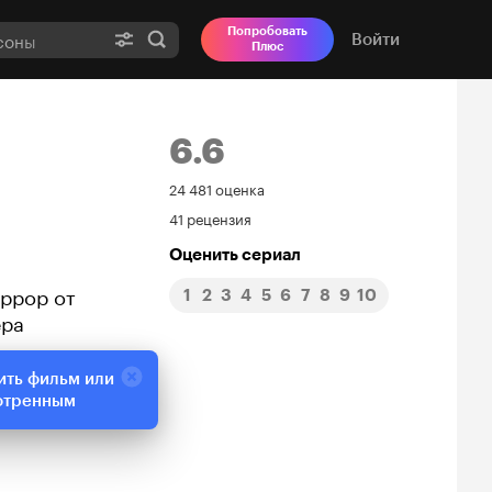
Попробовать
Войти
Плюс
6.6
Рейтинг
24 481 оценка
41 рецензия
Кинопоиска
Оценить сериал
6.6
оррор от
1
2
3
4
5
6
7
8
9
10
ера
ить фильм или
отренным