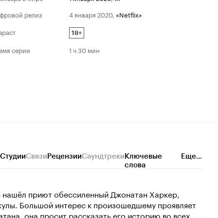
фровой релиз
4 января 2020
,
«Netflix»
зраст
18+
емя серии
1 ч 30 мин
Студии
Связи
Рецензии
Саундтреки
Ключевые
Еще...
слова
ре нашёл приют обессиленный Джонатан Харкер,
акулы. Большой интерес к произошедшему проявляет
тана, она просит рассказать его историю во всех