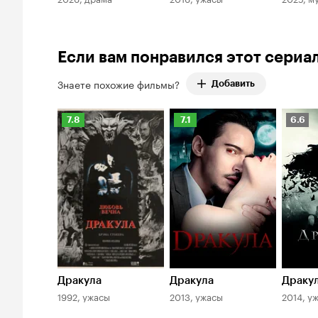
Если вам понравился этот сериа
Знаете похожие фильмы?
Добавить
Рейтинг
Рейтинг
Рейти
7.8
7.1
6.6
Кинопоиска
Кинопоиска
Киноп
7.8
7.1
6.6
Дракула
Дракула
Драку
1992, ужасы
2013, ужасы
2014, у