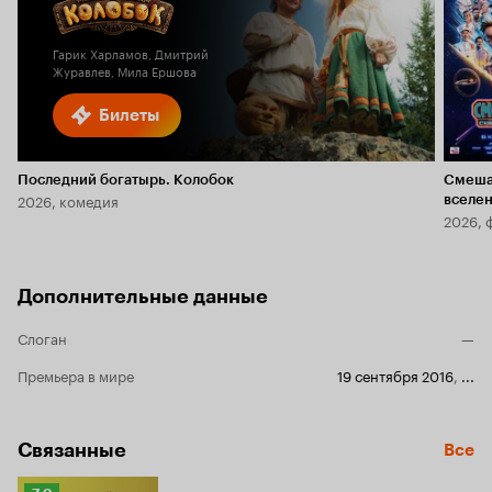
Гарик Харламов, Дмитрий
Журавлев, Мила Ершова
Билеты
Последний богатырь. Колобок
Смеша
2026, комедия
вселе
2026, 
Дополнительные данные
Слоган
—
Премьера в мире
19 сентября 2016
,
...
Связанные
Все