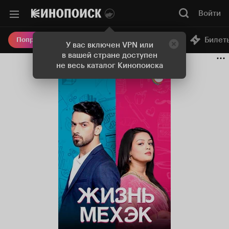
Войти
Онлайн-кинотеатр
Билет
Попробовать Плюс
У вас включен VPN или
в вашей стране доступен
не весь каталог Кинопоиска