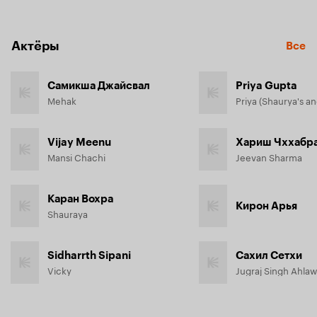
именами.
Актёры
Все
Самикша Джайсвал
Priya Gupta
Mehak
Vijay Meenu
Хариш Чххабр
Mansi Chachi
Jeevan Sharma
Каран Вохра
Кирон Арья
Shauraya
Sidharrth Sipani
Сахил Сетхи
Vicky
Jugraj Singh Ahlaw