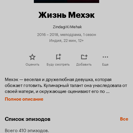
Жизнь Мехэк
Zindagi Ki Mehak
2016 – 2018, мелодрама, 1 сезон
Индия, 22 мин, 12+
Оценить
Буду смотреть
Добавить
Еще
Мехэк — веселая и дружелюбная девушка, которая 
обожает готовить. Кулинарный талант она унаследовала от 
своей матери, и окружающие оценивают его по 
достоинству. Шаурья — богатый ресторатор, который 
Полное описание
крайне предвзято относится к представителям более 
низких классов. Однажды Мехэк принимает участие в 
кулинарном конкурсе, одним из судей которого 
Список эпизодов
Все
оказывается Шаурья. Отношения героев не задаются, но 
они не знают, что еще до этой встречи были знакомы в 
Всего 410 эпизодов
социальных сетях, где общались под вымышленными 