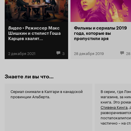
Видео
Режиссер Макс
Фильмы и сериалы 2019
Шишкин и стилист Гоша
года, которые вы
Карцев хвалят
пропустили зря
российские сериалы
2 декабря 2021
3
28 декабря 2019
28
Знаете ли вы что...
Сериал снимали в Калгари в канадской
В серии, где Лэ
провинции Альберта.
магазине, за ни
книга. Это рома
Стивена Кинга
,
разворачивается
постапокалипси
частично – на с