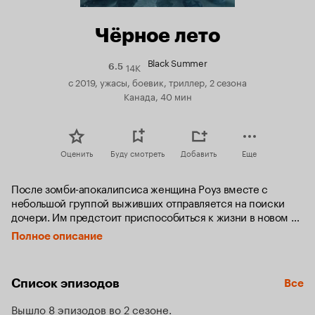
Чёрное лето
Black Summer
14K
Рейтинг
6.5
Кинопоиска
с 2019, ужасы, боевик, триллер, 2 сезона
6.5
Канада, 40 мин
Оценить
Буду смотреть
Добавить
Еще
После зомби-апокалипсиса женщина Роуз вместе с 
небольшой группой выживших отправляется на поиски 
дочери. Им предстоит приспособиться к жизни в новом 
мире и ежедневно принимать непростые решения.
Полное описание
Список эпизодов
Все
Вышло 8 эпизодов во 2 сезоне