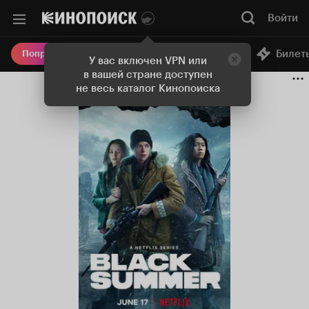
Войти
Онлайн-кинотеатр
Билет
Попробовать Плюс
У вас включен VPN или
в вашей стране доступен
не весь каталог Кинопоиска