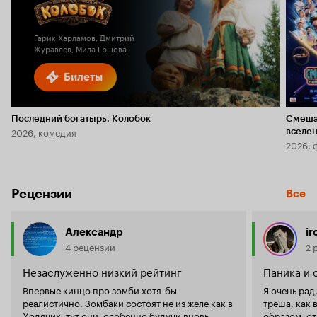
Кинопоиска
5.8
1.9
Гарик Харламов, Дмитрий
Журавлев, Мила Ершова
Билеты
Последний богатырь. Колобок
Смеша
2026, комедия
вселе
2026, 
Рецензии
Все
Александр
i
4 рецензии
2 
Незаслуженно низкий рейтинг
Паника и
Впервые кинцо про зомби хотя-бы
Я очень рад
реалистично. Зомбаки состоят не из желе как в
треша, как 
Ходячих, тут они, особенно будучи вновь
образом, от