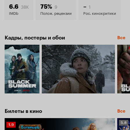
6.5
38K
9
1
6.6
75%
–
IMDb
Полож. рецензии
Рос. кинокритики
Кадры, постеры и обои
Все
Билеты в кино
Все
Рейт
5.8
Рейтинг
1.9
Кино