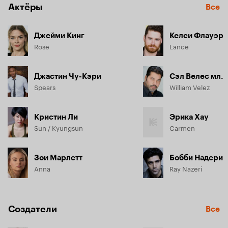
Актёры
Все
Джейми Кинг
Келси Флауэр
Rose
Lance
Джастин Чу-Кэри
Сэл Велес мл.
Spears
William Velez
Кристин Ли
Эрика Хау
Sun / Kyungsun
Carmen
Зои Марлетт
Бобби Надери
Anna
Ray Nazeri
Создатели
Все