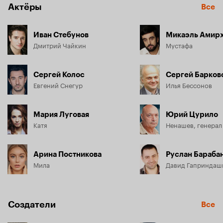
Актёры
Все
Иван Стебунов
Микаэль Амир
Дмитрий Чайкин
Мустафа
Сергей Колос
Сергей Барков
Евгений Снегур
Илья Бессонов
Мария Луговая
Юрий Цурило
Катя
Ненашев, генерал
Арина Постникова
Руслан Бараба
Мила
Давид Гаприндаш
Создатели
Все