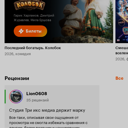
Кинопоиска
6.2
2.8
Гарик Харламов, Дмитрий
Журавлев, Мила Ершова
Билеты
Последний богатырь. Колобок
Смеша
2026, комедия
вселе
2026, 
Рецензии
Все
Lion0608
35 рецензий
Студия Три икс медиа держит марку
Все-таки, описывая свои ощущения от
просмотра не смогла избежать сравнения с
другим, более поздним и нашумевшим