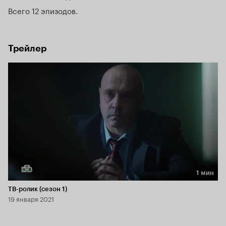
направить ЦРУ по ложному пути. По заданию высшего 
Всего 12 эпизодов
руководства офицер российской разведки должен 
сыграть предателя, бежать на Запад и «выдать» 
материалы, с помощью которых они предателя 
Трейлер
идентифицируют как «агента №1».
1 мин
Длительность 1 мин
ТВ-ролик (сезон 1)
19 января 2021