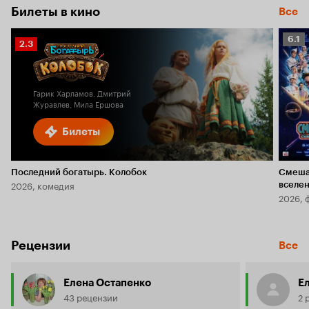
Билеты в кино
Все
Рейт
6.1
Рейтинг
2.3
Кино
Кинопоиска
6.1
2.3
Гарик Харламов, Дмитрий
Журавлев, Мила Ершова
Билеты
Последний богатырь. Колобок
Смеша
2026, комедия
вселе
2026, 
Рецензии
Все
Елена Остапенко
Е
43 рецензии
2 