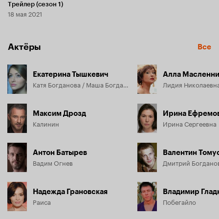
Трейлер (сезон 1)
18 мая 2021
Актёры
Все
Екатерина Тышкевич
Алла Масленни
Катя Богданова / Маша Богданова
Лидия Николаевн
Максим Дрозд
Ирина Ефремо
Калинин
Ирина Сергеевна
Антон Батырев
Валентин Тому
Вадим Огнев
Дмитрий Богдано
Надежда Грановская
Владимир Глад
Раиса
Побегайло