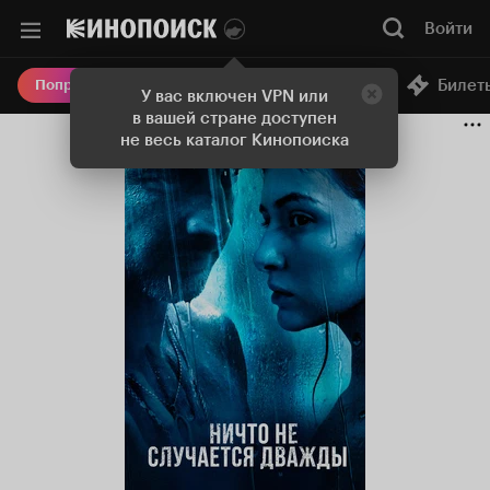
Ничто не случается дважды (сериал, 1-2 сезоны, все сер
Войти
Онлайн-кинотеатр
Билет
Попробовать Плюс
У вас включен VPN или
в вашей стране доступен
не весь каталог Кинопоиска