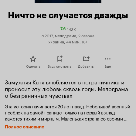
Ничто не случается дважды
143K
Рейтинг
7.6
Кинопоиска
с 2017, мелодрама, 2 сезона
7.6
Украина, 44 мин, 18+
Оценить
Буду смотреть
Добавить
Еще
Замужняя Катя влюбляется в пограничника и 
проносит эту любовь сквозь годы. Мелодрама 
о безграничных чувствах
Эта история начинается 20 лет назад. Небольшой военный 
посёлок на самой границе только на первый взгляд 
кажется тихим и мирным. Маленькая страна со своими 
правилами, где есть место страсти, любви, верности и 
Полное описание
измене. Перед героями стоят трудные решения и роковые 