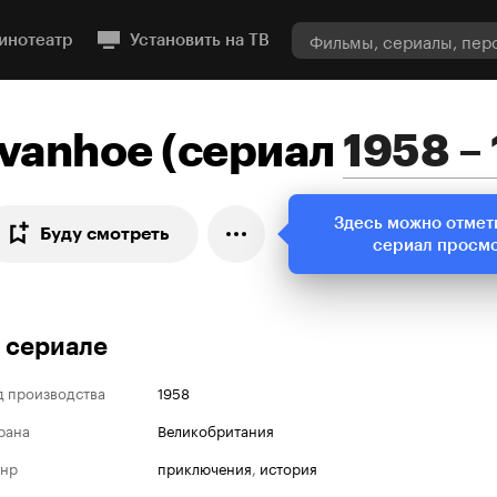
инотеатр
Установить на ТВ
Ivanhoe
(
сериал
1958 –
Здесь можно отмет
Буду смотреть
сериал просм
 сериале
д производства
1958
рана
Великобритания
нр
приключения
,
история