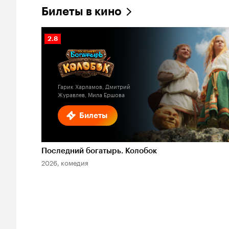
Билеты в кино
Рейтинг
2.8
Кинопоиска
2.8
Гарик Харламов, Дмитрий
Журавлев, Мила Ершова
Билеты
Последний богатырь. Колобок
2026, комедия