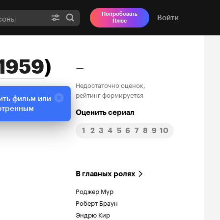
Попробовать
Войти
Плюс
 1959
)
–
Недостаточно оценок,
рейтинг формируется
ить фильм или
отренным
Оценить сериал
1
2
3
4
5
6
7
8
9
10
В главных ролях
Роджер Мур
Роберт Браун
Эндрю Кир