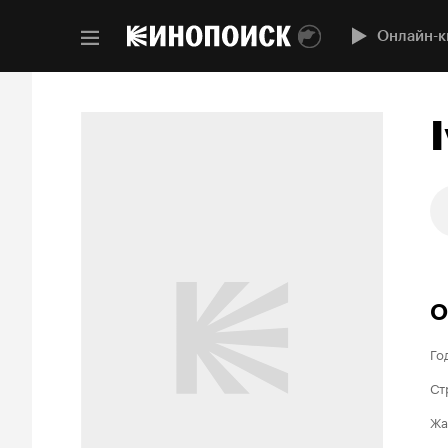
Онлайн-к
О
Го
Ст
Жа