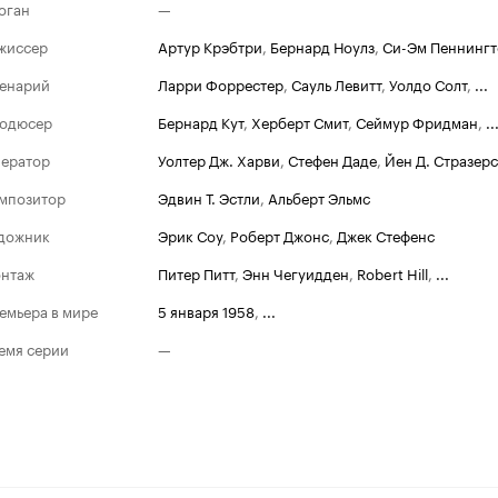
оган
—
жиссер
Артур Крэбтри
,
Бернард Ноулз
,
Си-Эм Пеннингт
енарий
Ларри Форрестер
,
Сауль Левитт
,
Уолдо Солт
,
...
одюсер
Бернард Кут
,
Херберт Смит
,
Сеймур Фридман
,
..
ератор
Уолтер Дж. Харви
,
Стефен Даде
,
Йен Д. Стразерс
мпозитор
Эдвин Т. Эстли
,
Альберт Эльмс
дожник
Эрик Соу
,
Роберт Джонс
,
Джек Стефенс
нтаж
Питер Питт
,
Энн Чегуидден
,
Robert Hill
,
...
емьера в мире
5 января 1958
,
...
емя серии
—