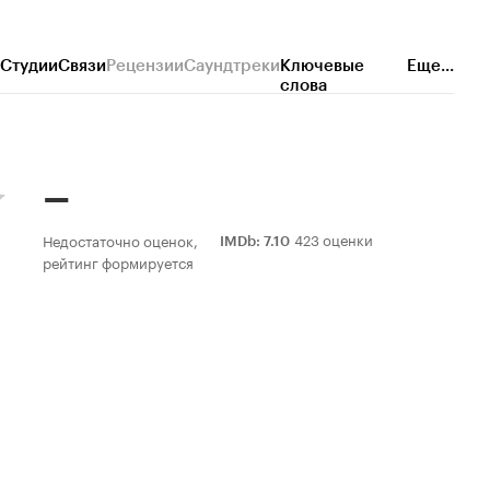
Студии
Связи
Рецензии
Саундтреки
Ключевые
Еще...
слова
–
423 оценки
Недостаточно оценок,
IMDb
:
7.10
рейтинг формируется