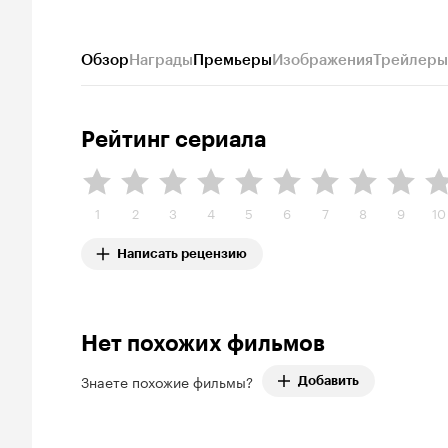
Обзор
Награды
Премьеры
Изображения
Трейлеры
Рейтинг сериала
1
2
3
4
5
6
7
8
9
10
Написать рецензию
Нет похожих фильмов
Знаете похожие фильмы?
Добавить