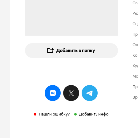
Сл
Ре
Сц
Пр
Оп
Добавить в папку
Ко
Ху
Мо
Пр
Вр
Нашли ошибку?
Добавить инфо