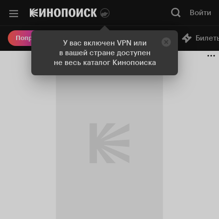
Войти
Онлайн-кинотеатр
Билет
Попробовать Плюс
У вас включен VPN или
в вашей стране доступен
не весь каталог Кинопоиска