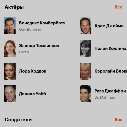
Актёры
Все
Бенедикт Камбербэтч
Адам Джеймс
Guy Burgess
Элинор Томлинсон
Полин Коллинз
Sarah
Лора Хэддок
Кэролайн Блэк
Раза Джеффри
Дэниэл Уэбб
Dr. Mahmud
Создатели
Все