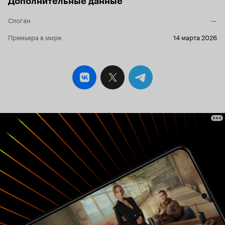
Дополнительные данные
персонажи сияют своим богатым внешним
видом, одетые как с иголочки. Первая серия
Слоган
—
показалась мне скучной, и я хотел было
завершить просмотр навсегда. Однако между
Премьера в мире
14 марта 2026
делом я решил посмотреть вторую серию, и
интерес немного появился. События в этом
сериале развиваются очень тягуче, много
мелодраматических моментов, которые,
впрочем, неплохо раскрывают характеры
героев, и чем дальше, тем больше. Высшее
общество Южной Кореи в их сериалах это
продюсеры и режиссёры, а также главы
компаний и депутаты (это вам не Россия или
Америка, где размах богатства сильных мира
сего, конечно же, совсем другой). Про их
проблемы в личной жизни и пойдёт речь в
«Доктор Шин». Есть персонажи, которым
сопереживаешь: Ким Чин Джу и Джеймс. Для
меня дальнейшая судьба этих героев была
небезразлична исключительно благодаря их
прикольным характерам. Другим зрителям
могут понравиться другие персонажи либо
вообще никто. События то и дело скачут во
времени, причём без информации о том, где