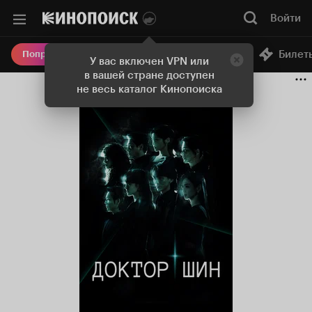
Войти
Онлайн-кинотеатр
Билет
Попробовать Плюс
У вас включен VPN или
в вашей стране доступен
не весь каталог Кинопоиска