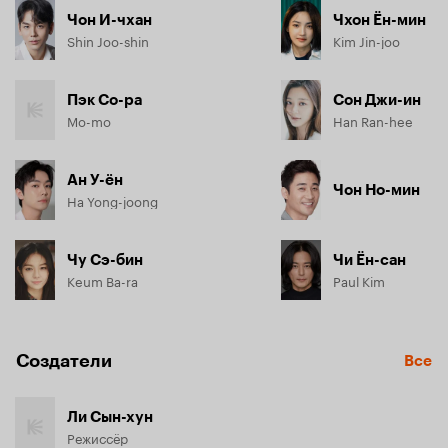
Чон И-чхан
Чхон Ён-мин
Shin Joo-shin
Kim Jin-joo
Пэк Со-ра
Сон Джи-ин
Mo-mo
Han Ran-hee
Ан У-ён
Чон Но-мин
Ha Yong-joong
Чу Сэ-бин
Чи Ён-сан
Keum Ba-ra
Paul Kim
Создатели
Все
Ли Сын-хун
Режиссёр