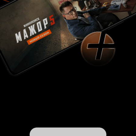
показывается прошлое, а где настоящее. Из-за
отсутствия временных отметок иногда было
несколько некомфортно смотреть. Сериал
создан для женской аудитории. Мелодрама
здесь на первом месте, а фантастика где-то
там, курит в сторонке. Это сериал для тех, кто
любит смотреть на жизнь богатых и успешных
людей, которые умеют держать себя в руках,
ведут светские беседы, у которых всё хорошо.
Однако диалоги показались мне
простоватыми, хотя, возможно, в высшем свете
Кореи и правда так общаются. В четвёртой
серии диалоги улучшились: сначала гнев, а
затем душевность, человечность, и далее
получше пошло. Но вообще разбирать
качество разговоров героев в сериале, в
котором кроме разговоров по сути больше
ничего и нет, – такое себе. Очень скоро вместо
фантастики начинается какая-то «Санта-
Барбара»: чей ребёнок, кто отец, кого
подкинули в приюте, любовный треугольник,
френдзона. Всё это заслоняет собой то, ради
чего я начинал смотреть. В итоге по жанру этот
сериал просто не для меня, но его вполне
можно смотреть фоном, занимаясь другими