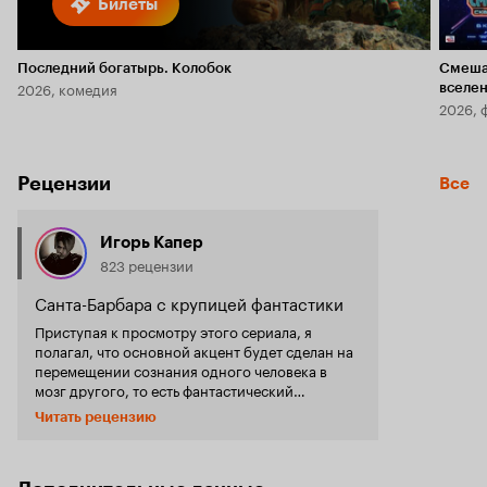
Билеты
Последний богатырь. Колобок
Смеша
2026, комедия
вселе
2026, 
Рецензии
Все
Игорь Капер
823 рецензии
Санта-Барбара с крупицей фантастики
Приступая к просмотру этого сериала, я
полагал, что основной акцент будет сделан на
перемещении сознания одного человека в
мозг другого, то есть фантастический
сценарий. Так то оно так, да не совсем.
Читать рецензию
Начинается всё с долгих, затянутых диалогов
между главными героями: тут вам и званые
обеды, и свидания, и корпоративные
разборки. Картинка красивая, сочная,