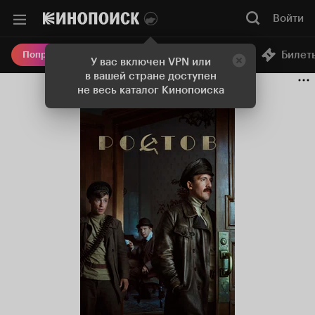
Войти
Онлайн-кинотеатр
Билет
Попробовать Плюс
У вас включен VPN или
в вашей стране доступен
не весь каталог Кинопоиска