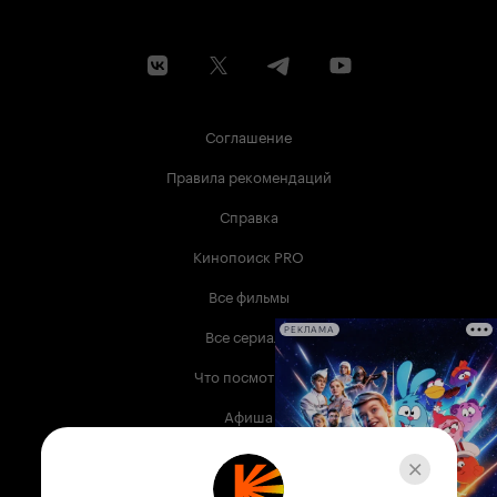
Соглашение
Правила рекомендаций
Справка
Кинопоиск PRO
Все фильмы
Все сериалы
РЕКЛАМА
Что посмотреть
Афиша
Музыка
Телепрограмма