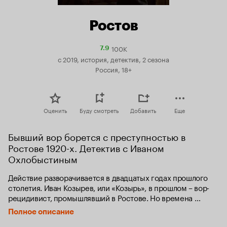
Ростов
100K
Рейтинг
7.9
Кинопоиска
с 2019, история, детектив, 2 сезона
7.9
Россия, 18+
Оценить
Буду смотреть
Добавить
Еще
Бывший вор борется с преступностью в 
Ростове 1920-х. Детектив с Иваном 
Охлобыстиным
Действие разворачивается в двадцатых годах прошлого 
столетия. Иван Козырев, или «Козырь», в прошлом – вор-
рецидивист, промышлявший в Ростове. Но времена 
изменились – теперь Козырь принял новую власть и 
Полное описание
вернулся в город, чтобы «навести порядок». Его 