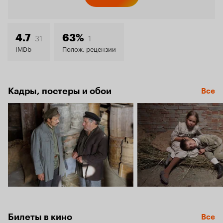
Кинопо
7.9
31
1
4.7
63%
IMDb
Полож. рецензии
Кадры, постеры и обои
Все
Билеты в кино
Все