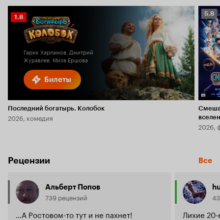
Рейт
5.8
Рейтинг
1.8
Кино
Кинопоиска
5.8
1.8
Гарик Харламов, Дмитрий
Журавлев, Мила Ершова
Билеты
Последний богатырь. Колобок
Смеша
2026, комедия
вселе
2026, 
Рецензии
Все
Альберт Попов
h
739 рецензий
43
...А Ростовом-то тут и не пахнет!
Лихие 20-