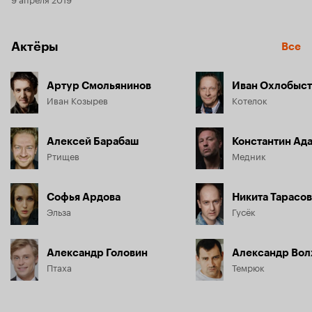
Актёры
Все
Артур Смольянинов
Иван Охлобыс
Иван Козырев
Котелок
Алексей Барабаш
Константин Ад
Ртищев
Медник
Софья Ардова
Никита Тарасов
Эльза
Гусёк
Александр Головин
Александр Во
Птаха
Темрюк