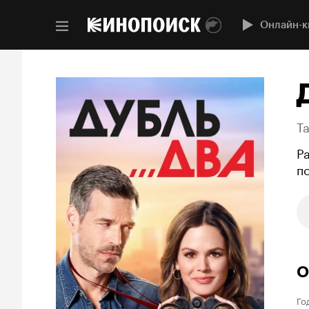
Онлайн-к
T
Р
п
О
Го