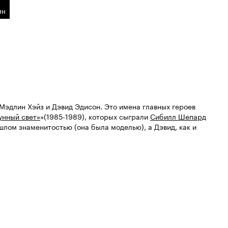
ин
Мэдлин Хэйз и Дэвид Эдисон. Это имена главных героев
унный свет»
»(1985-1989), которых сыграли
Сибилл Шепард
ошлом знаменитостью (она была моделью), а Дэвид, как и