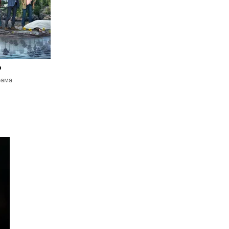
р
рама