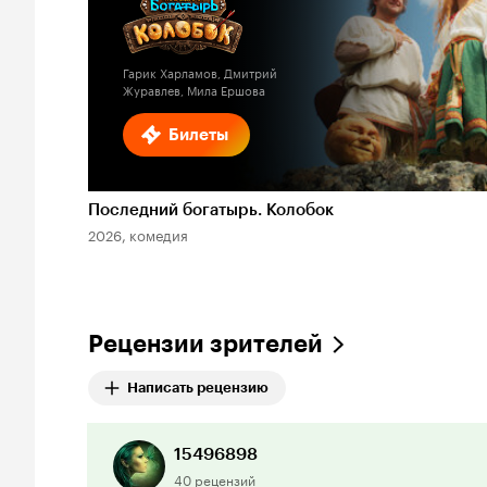
Гарик Харламов, Дмитрий
Журавлев, Мила Ершова
Билеты
Последний богатырь. Колобок
2026, комедия
Рецензии зрителей
Написать рецензию
15496898
40 рецензий