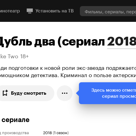
инотеатр
Установить на ТВ
Дубль два
(
сериал
201
ake Two
18+
ади подготовки к новой роли экс-звезда подряжает
омощником детектива. Криминал о пользе актерск
Здесь можно отмет
Буду смотреть
сериал просм
 сериале
д производства
2018
(
1 сезон
)