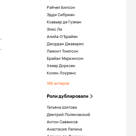
Рэйчел Билсон
Эдди Сибриан
Ксавьер де Гузман
Элис Ли
Алийа О’Брайен
..
Джордан Джаварис
..
Ламонт Томпсон
Брайан Маркинсон
Хезер Дорксен
Колин Лоуренс
166 актеров
Роли дублировали
Татьяна Шитова
Дмитрий Поляновский
Антон Савенков
Анастасия Лапина
Александр Лучинин