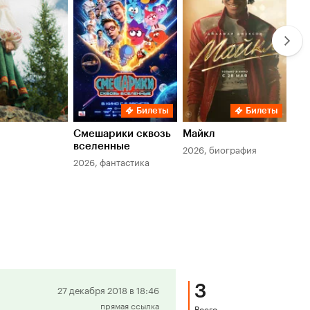
6.1
7.8
6.
Билеты
Билеты
Смешарики сквозь
Майкл
Зл
вселенные
мер
2026, биография
2026, фантастика
202
3
Положительная
27 декабря 2018 в 18:46
прямая ссылка
рецензия
Всего