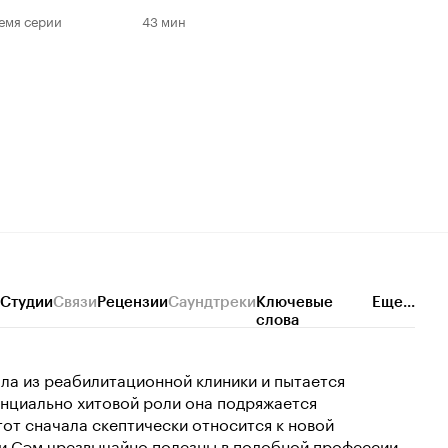
емя серии
43 мин
Студии
Связи
Рецензии
Саундтреки
Ключевые
Еще...
слова
ла из реабилитационной клиники и пытается
тенциально хитовой роли она подряжается
тот сначала скептически относится к новой
ки Сэм чрезвычайно полезны в подобной профессии.