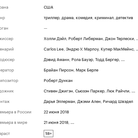
рана
США
нр
триллер
,
драма
,
комедия
,
криминал
,
детектив
оган
—
жиссер
Холли Дэйл
,
Роберт Либерман
,
Джон Терлески
,
.
енарий
Carlos Lee
,
Эндрю У. Марлоу
,
Купер МакМейнс
,
.
одюсер
Дэвид Аманн
,
Рола Бауэр
,
Тодд Бергер
,
...
ератор
Брайан Пирсон
,
Марк Берле
мпозитор
Роберт Дункан
дожник
Стивен Джигэн
,
Сьюзэн Паркер
,
Люк Райчли
,
...
нтаж
Дарья Эллерман
,
Джэми Ален
,
Ричард Швэдел
емьера в России
22 июня 2018
емьера в мире
21 июня 2018
,
...
зраст
18+