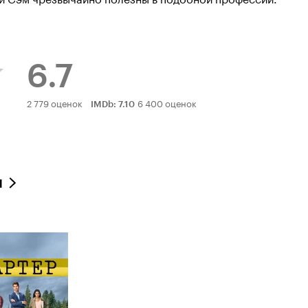
6.7
Рейтинг
2 779 оценок
6 400 оценок
IMDb
:
7.10
Кинопоиска
6.7
л
нг
оиска