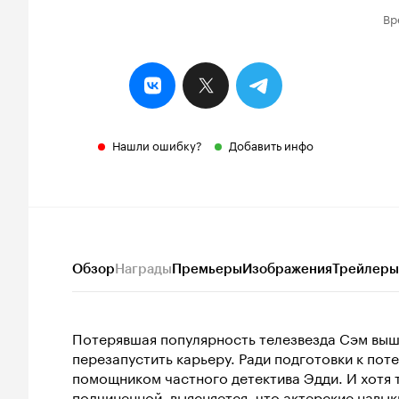
Вр
Нашли ошибку?
Добавить инфо
Обзор
Награды
Премьеры
Изображения
Трейлеры
Потерявшая популярность телезвезда Сэм выш
перезапустить карьеру. Ради подготовки к по
помощником частного детектива Эдди. И хотя 
подчиненной, выясняется, что актерские навы