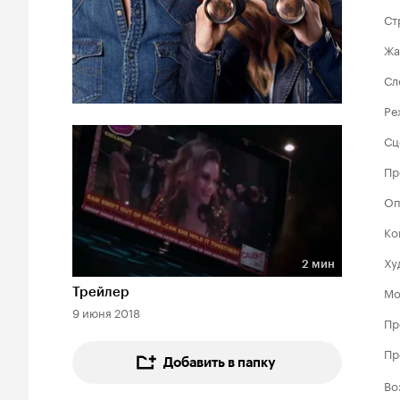
Ст
Жа
Сл
Ре
Сц
Пр
Оп
Ко
Ху
2 мин
Длительность 2 мин
Мо
Трейлер
9 июня 2018
Пр
Пр
Добавить в папку
Во