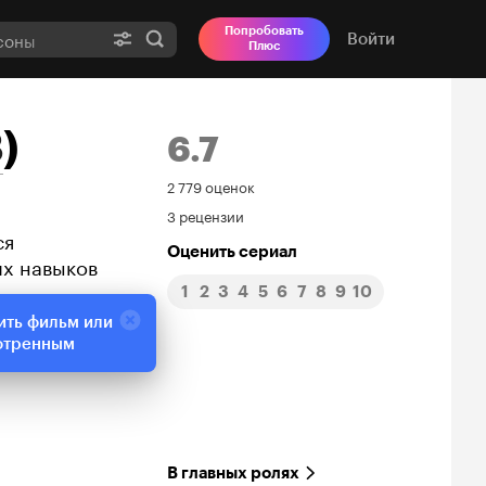
Попробовать
Войти
Плюс
8
)
6.7
Рейтинг
2 779 оценок
3 рецензии
Кинопоиска
ся
Оценить сериал
их навыков
6.7
1
2
3
4
5
6
7
8
9
10
ить фильм или
отренным
В главных ролях