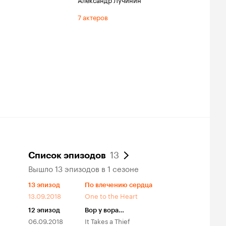
7 актеров
13
Список эпизодов
Вышло 13 эпизодов в 1 сезоне
13
эпизод
По влечению сердца
13.09.2018
One to the Heart
12
эпизод
Вор у вора…
06.09.2018
It Takes a Thief