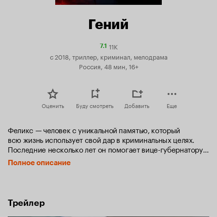
Гений
11K
Рейтинг
7.1
Кинопоиска
с 2018, триллер, криминал, мелодрама
7.1
Россия, 48 мин, 16+
Оценить
Буду смотреть
Добавить
Еще
Феликс — человек с уникальной памятью, который 
всю жизнь использует свой дар в криминальных целях. 
Последние несколько лет он помогает вице-губернатору 
одного из крупных городов Приморья разрабатывать 
Полное описание
крупные аферы, но после встречи с байкершей Юлей 
принимает решение начать все с чистого листа. Однако 
чиновник готов пойти на всё, чтобы удержать ценного 
сотрудника, и поручает своим людям расправиться 
Трейлер
с Юлей. Феликс, потрясённый её смертью, хочет 
отомстить и дать показания на вице-губернатора в суде. 