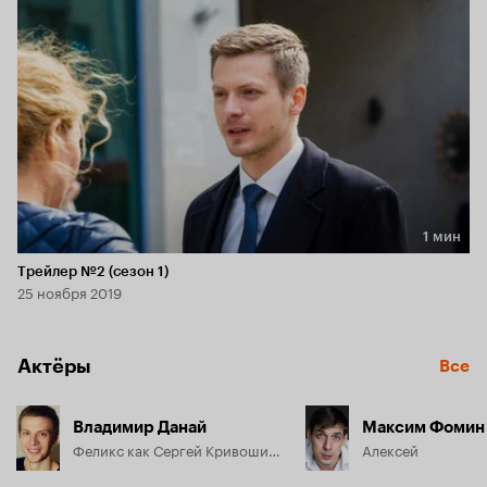
По условиям программы защиты свидетелей Феликсу 
делают пластическую операцию, перевозят в Петербург 
и дают новое имя. Теперь его зовут Сергей.
1 мин
Длительность 1 мин
Трейлер №2 (сезон 1)
25 ноября 2019
Актёры
Все
Владимир Данай
Максим Фомин
Феликс как Сергей Кривошипов
Алексей