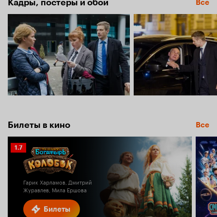
Кадры, постеры и обои
Все
Билеты в кино
Все
Рейтинг
1.7
Кинопоиска
1.7
Гарик Харламов, Дмитрий
Журавлев, Мила Ершова
Билеты