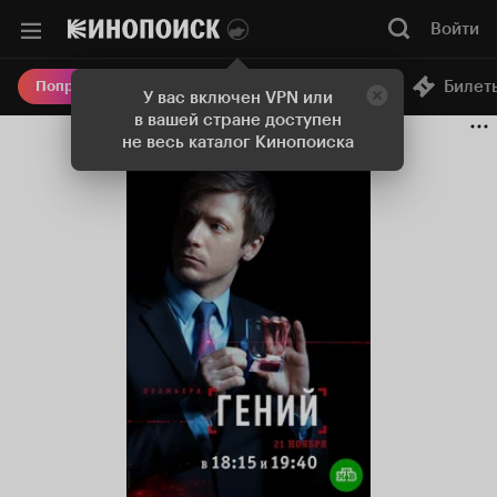
Войти
Онлайн-кинотеатр
Билет
Попробовать Плюс
У вас включен VPN или
в вашей стране доступен
не весь каталог Кинопоиска