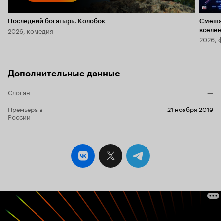
Последний богатырь. Колобок
Смеша
2026, комедия
вселе
2026, 
Дополнительные данные
Слоган
—
Премьера в
21 ноября 2019
России