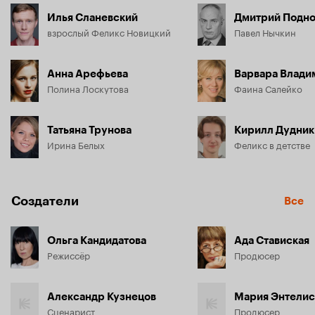
Илья Сланевский
Дмитрий Подно
взрослый Феликс Новицкий
Павел Нычкин
Анна Арефьева
Варвара Влади
Полина Лоскутова
Фаина Салейко
Татьяна Трунова
Кирилл Дудник
Ирина Белых
Феликс в детстве
Создатели
Все
Ольга Кандидатова
Ада Ставиская
Режиссёр
Продюсер
Александр Кузнецов
Мария Энтелис
Сценарист
Продюсер