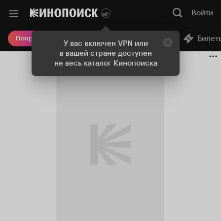
Войти
Онлайн-кинотеатр
Билет
Попробовать Плюс
У вас включен VPN или
в вашей стране доступен
не весь каталог Кинопоиска