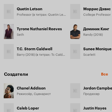
Quetin Letson
Моррис Дэвис
Professor (в титрах: Quetin Letson)
College Professor
Tyrone Nathaniel Reeves
Доминик Кинг
Seth
Randy (2018)
T.C. Storm Caldwell
Sunee Monique 
Barry (2018) (в титрах: Tc Caldwell)
Scarlett
Создатели
Все
Chanel Addison
Jordon Campbe
Режиссёр, Сценарист
Продюсер
Caleb Loper
Justin Hayes