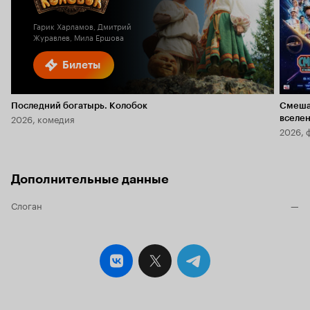
2.8
Гарик Харламов, Дмитрий
Журавлев, Мила Ершова
Билеты
Последний богатырь. Колобок
Смеша
2026, комедия
вселе
2026, 
Дополнительные данные
Слоган
—