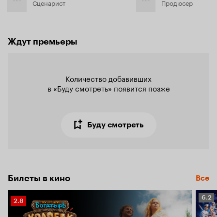
Сценарист
Продюсер
Ждут премьеры
Количество добавивших

в «Буду смотреть» появится позже
Буду смотреть
Билеты в кино
Все
Рейт
6.2
Рейтинг
2.8
Кино
Кинопоиска
6.2