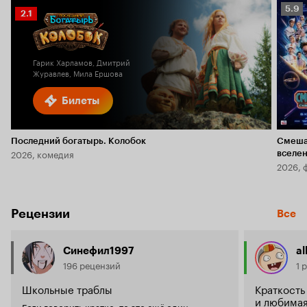
Рейт
5.9
Рейтинг
2.1
Кино
Кинопоиска
5.9
2.1
Гарик Харламов, Дмитрий
Журавлев, Мила Ершова
Билеты
Последний богатырь. Колобок
Смеша
2026, комедия
вселе
2026, 
Рецензии
Все
Синефил1997
al
196 рецензий
1 
Школьные траблы
Краткость 
и любимая
Если говорить кратко, то это ещё один