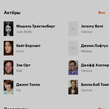
Актёры
Все
Мишель Трахтенберг
Jeremy Bent
Judy Reilly
Various
Кейт Берлант
Джеми Лофтус
Cory
Melissa
Зак Орт
Джефф Хилле
Dad
Various
Джилл Тэлли
Билли Боб Том
Iris
Various