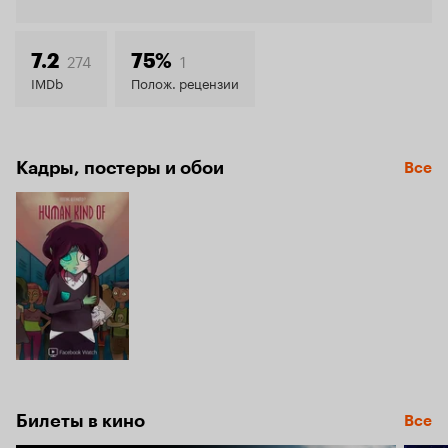
Кинопо
7.4
274
1
7.2
75%
IMDb
Полож. рецензии
Кадры, постеры и обои
Все
Билеты в кино
Все