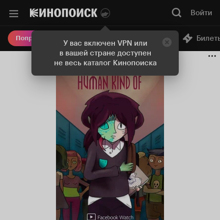
Войти
Онлайн-кинотеатр
Билет
Попробовать Плюс
У вас включен VPN или
в вашей стране доступен
не весь каталог Кинопоиска