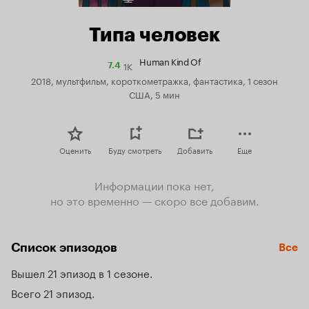
Типа человек
Human Kind Of
1K
Рейтинг
7.4
Кинопоиска
2018, мультфильм, короткометражка, фантастика, 1 сезон
7.4
США, 5 мин
Оценить
Буду смотреть
Добавить
Еще
Информации пока нет,
но это временно — скоро все добавим.
Список эпизодов
Все
Вышел 21 эпизод в 1 сезоне
Всего 21 эпизод