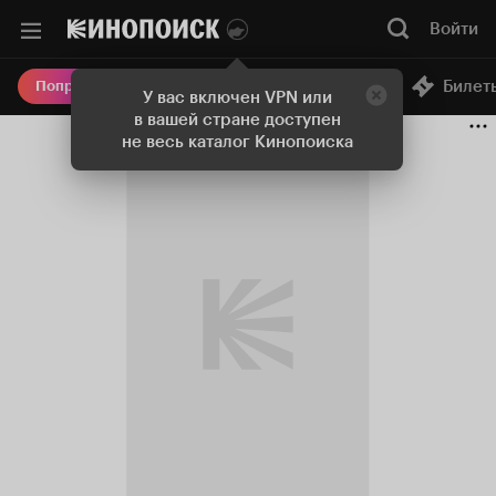
Войти
Онлайн-кинотеатр
Билет
Попробовать Плюс
У вас включен VPN или
в вашей стране доступен
не весь каталог Кинопоиска