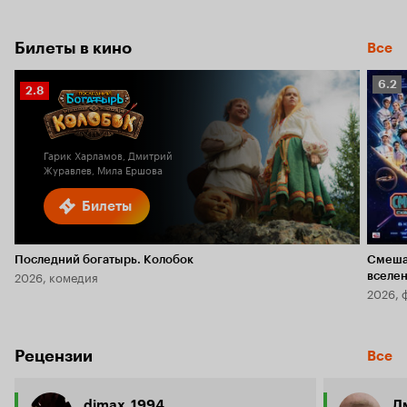
Билеты в кино
Все
Рейт
6.2
Рейтинг
2.8
Кино
Кинопоиска
6.2
2.8
Гарик Харламов, Дмитрий
Журавлев, Мила Ершова
Билеты
Последний богатырь. Колобок
Смеша
2026, комедия
вселе
2026, 
Рецензии
Все
dimax_1994
Д