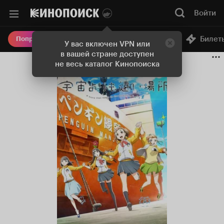
Войти
Онлайн-кинотеатр
Билет
Попробовать Плюс
У вас включен VPN или
в вашей стране доступен
не весь каталог Кинопоиска