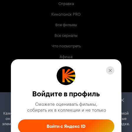
Справка
Кинопоиск PRO
Все фильмы
Все сериалы
Что посмотреть
Афиша
Музыка
Телепрограмма
Книги
Войдите в профиль
Служба поддержки
Сможете оценивать фильмы,

 собирать их в коллекции и не только
Кажется, вы используете блокировщик рекламы. Вместе с рекламой
© 2003 —
2026
,
Кинопоиск
18
+
он может отключать постеры, папки с фильмами и другие важные
Проект компании
элементы. Добавьте Кинопоиск в исключения, и всё будет в порядке.
Войти с Яндекс ID