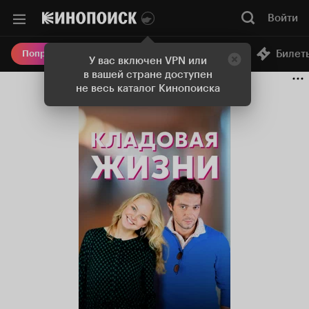
Войти
Онлайн-кинотеатр
Билет
Попробовать Плюс
У вас включен VPN или
в вашей стране доступен
не весь каталог Кинопоиска