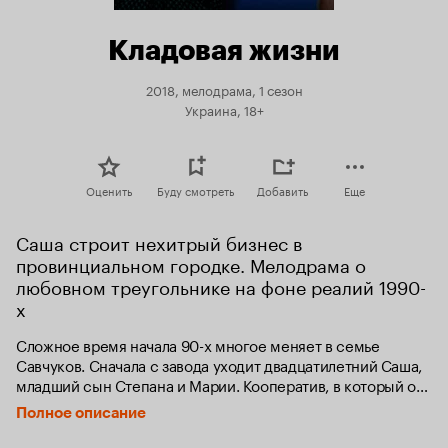
Кладовая жизни
2018, мелодрама, 1 сезон
Украина, 18+
Оценить
Буду смотреть
Добавить
Еще
Саша строит нехитрый бизнес в 
провинциальном городке. Мелодрама о 
любовном треугольнике на фоне реалий 1990-
х
Сложное время начала 90-х многое меняет в семье 
Савчуков. Сначала с завода уходит двадцатилетний Саша, 
младший сын Степана и Марии. Кооператив, в который он 
устраивается работать, оказывается причастен к ряду 
Полное описание
квартирных краж. Дело это расследует брат Саши Павел. 
Отношения у братьев хуже некуда. И дело не в преступной 