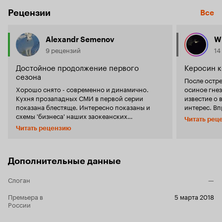
Рецензии
Все
Alexandr Semenov
W
9 рецензий
14
Достойное продолжение первого
Керосин к
сезона
После остр
Хорошо снято - современно и динамично.
осиное гнез
Кухня прозападных СМИ в первой серии
известие о 
показана блестяще. Интересно показаны и
интерес. Вп
схемы 'бизнеса' наших заокеанских
когда оказа
Читать рец
'партнеров' на Ближнем Востоке. Отличная
Юрий Быков
Читать рецензию
линия 'прозрения' молодежи при
после той 
столкновении с реальной жизнью. И, конечно,
продолжение
любимец - американский разведчик Бредфилд,
со сдержан
бывший сотрудник ЦРУ. Какой типаж! Блестяще
не разочаровался. Положа 
Дополнительные данные
продавливает всех. Отдельно хочется сказать о
явных причи
технической стороне сериала - работа
все актёры 
Слоган
—
большая проделана, а в сочетании с
некоторое 
блестящим сценарием и хорошими актерами
с террорис
Премьера в
5 марта 2018
России
работает на создание общего образа.
нефтью, что
актуальным. И 