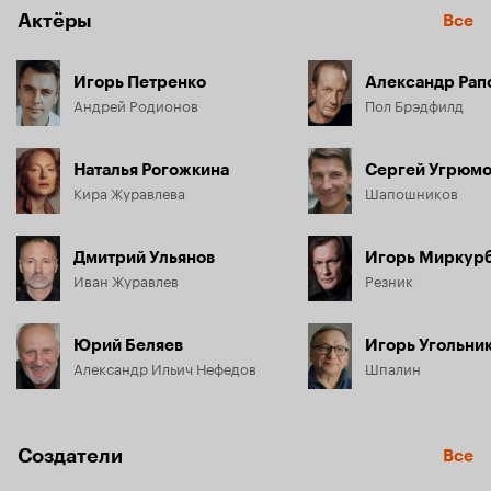
Актёры
Все
Игорь Петренко
Александр Рап
Андрей Родионов
Пол Брэдфилд
Наталья Рогожкина
Сергей Угрюм
Кира Журавлева
Шапошников
Дмитрий Ульянов
Игорь Миркур
Иван Журавлев
Резник
Юрий Беляев
Игорь Угольни
Александр Ильич Нефедов
Шпалин
Создатели
Все