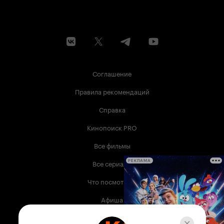
Соглашение
Правила рекомендаций
Справка
Кинопоиск PRO
Все фильмы
Все сериалы
РЕКЛАМА
Что посмотреть
Афиша
Музыка