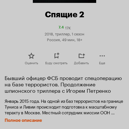
Спящие 2
17K
Рейтинг
7.4
Кинопоиска
2018, триллер, 1 сезон
7.4
Россия, 49 мин, 18+
Оценить
Буду смотреть
Добавить
Еще
Бывший офицер ФСБ проводит спецоперацию 
на базе террористов. Продолжение 
шпионского триллера с Игорем Петренко
Январь 2015 года. На одной из баз террористов на границе 
Туниса и Ливии происходит подготовка к масштабному 
теракту в Москве. Местный сотрудник миссии ООН 
Джафар Сафради, инспектирующий лагерь беженцев, под 
Полное описание
прикрытием которого расположена база террористов, 