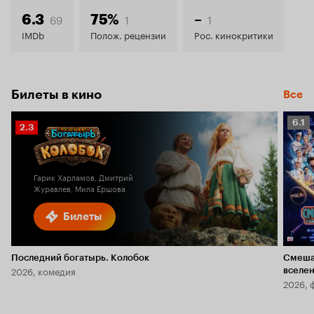
7.4
69
1
1
6.3
75%
–
IMDb
Полож. рецензии
Рос. кинокритики
Билеты в кино
Все
Рейт
6.1
Рейтинг
2.3
Кино
Кинопоиска
6.1
2.3
Гарик Харламов, Дмитрий
Журавлев, Мила Ершова
Билеты
Последний богатырь. Колобок
Смеша
2026, комедия
вселе
2026, 