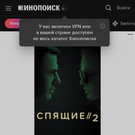
Войти
Онлайн-кинотеатр
Билет
Попробовать Плюс
У вас включен VPN или
в вашей стране доступен
не весь каталог Кинопоиска