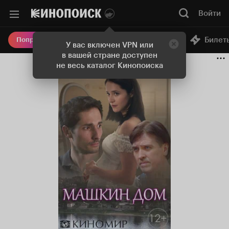
Войти
Онлайн-кинотеатр
Билет
Попробовать Плюс
У вас включен VPN или
в вашей стране доступен
не весь каталог Кинопоиска