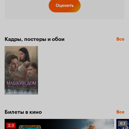
Кинопо
Оценить
5.3
Кадры, постеры и обои
Все
Билеты в кино
Все
Рейт
6.1
Рейтинг
2.3
Кино