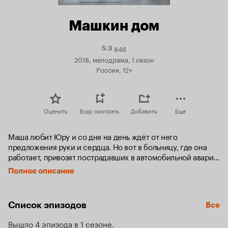
Машкин дом
846
Рейтинг
5.3
Кинопоиска
2018, мелодрама, 1 сезон
5.3
Россия, 12+
Оценить
Буду смотреть
Добавить
Еще
Маша любит Юру и со дня на день ждёт от него 
предложения руки и сердца. Но вот в больницу, где она 
работает, привозят пострадавших в автомобильной аварии. 
Одним из них оказывается Юра, а другой – его жена Юля. 
Полное описание
Юра пытается что-то объяснить, но как можно оправдать 
ложь? Проведя сложную операцию, Маша отправляется 
залечивать сердечные раны в родной Левореченск. Она 
Список эпизодов
Все
надеется выплакаться на плече у лучшей подруги. Но 
подруга скрывает какую-то тайну, и эта тайна явно имеет 
Вышло 4 эпизода в 1 сезоне
отношение к Маше...