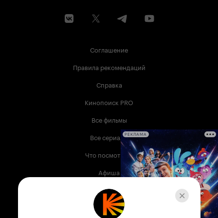
Соглашение
Правила рекомендаций
Справка
Кинопоиск PRO
Все фильмы
Все сериалы
РЕКЛАМА
Что посмотреть
Афиша
Музыка
Телепрограмма