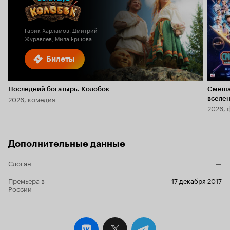
Кинопоиска
6.1
2.3
Гарик Харламов, Дмитрий
Журавлев, Мила Ершова
Билеты
Последний богатырь. Колобок
Смеша
2026, комедия
вселе
2026, 
Дополнительные данные
Слоган
—
Премьера в
17 декабря 2017
России