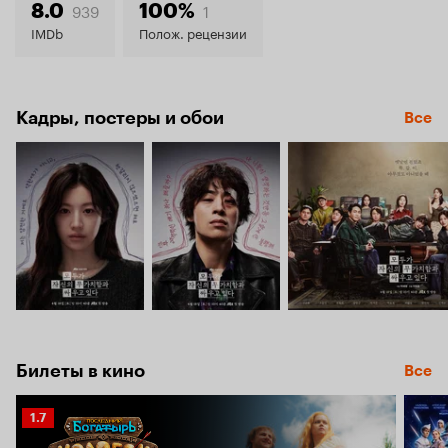
8.6
939
1
8.0
100%
IMDb
Полож. рецензии
Кадры, постеры и обои
Все
Билеты в кино
Все
Рейтинг
1.7
Кинопоиска