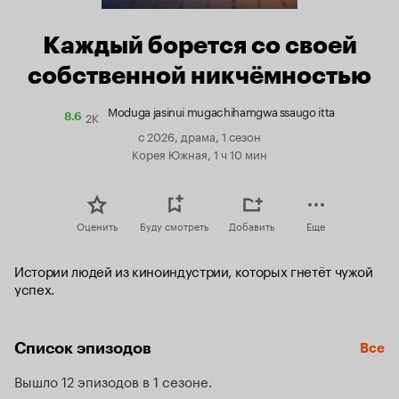
Каждый борется со своей
собственной никчёмностью
Moduga jasinui mugachihamgwa ssaugo itta
2K
Рейтинг
8.6
Кинопоиска
с 2026, драма, 1 сезон
8.6
Корея Южная, 1 ч 10 мин
Оценить
Буду смотреть
Добавить
Еще
Истории людей из киноиндустрии, которых гнетёт чужой 
успех.
Список эпизодов
Все
Вышло 12 эпизодов в 1 сезоне