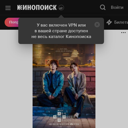
Войти
Онлайн-кинотеатр
Билет
Попробовать Плюс
У вас включен VPN или
в вашей стране доступен
не весь каталог Кинопоиска