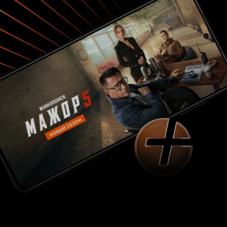
работы своих коллег, она - талантливый
продюсер с каменным лицом и тяжелым
прошлым, который спасает безнадёжные
сценарии. Их пути пересекаются, и далее
происходит то, о чём я писал выше. Идея
взаимопомощи мне кажется странной. Я бы
понял, если бы герои дали друг другу силы и
смелость, чтобы изменить свои жизни, но здесь
всё не так. Чтобы избежать спойлеров я просто
задам несколько вопросов, и вы сами сможете
на них ответить. Если в результате своего
душевного исцеления Ына обрела уверенность
и решила стать успешной, то почему не хочет
работать за деньги? Если она помогла Тонману
наконец достичь успеха, то в чём тогда его
заслуга? Чем в таком случае он лучше подонка
Ма Джэёна как сценарист? Может, это вообще
не его, раз за 20 лет он так и не родил ни
одного хорошего сценария? Сначала он
заявляет, что его цель - просто снять фильм,
затем, стоя на сцене говорит, что будет
стараться и дальше. Как? Снова бежать к Ыне за
помощью? Может, он преуспеет как режиссёр,
а не сценарист, но всю дрогу речь велась о
воплощении на экране своих собственных