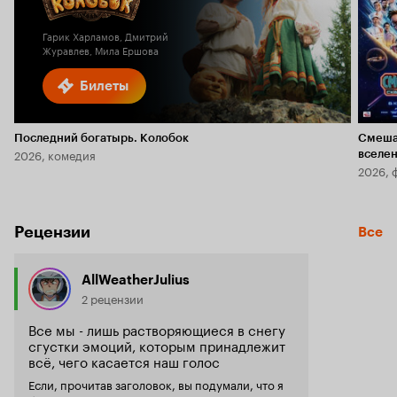
1.7
Гарик Харламов, Дмитрий
Журавлев, Мила Ершова
Билеты
Последний богатырь. Колобок
Смеша
2026, комедия
вселе
2026, 
Рецензии
Все
AllWeatherJulius
2 рецензии
Все мы - лишь растворяющиеся в снегу
сгустки эмоций, которым принадлежит
всё, чего касается наш голос
Если, прочитав заголовок, вы подумали, что я