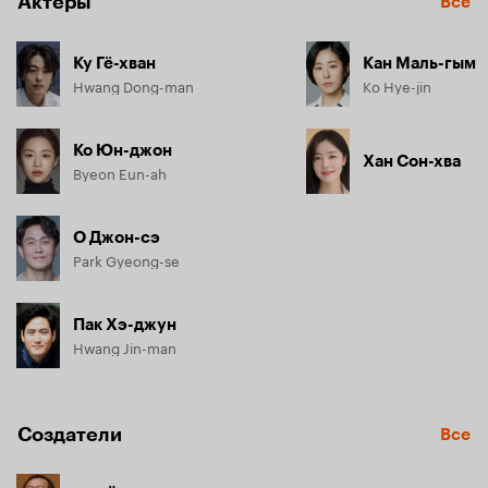
Актёры
Все
Ку Гё-хван
Кан Маль-гым
Hwang Dong-man
Ko Hye-jin
Ко Юн-джон
Хан Сон-хва
Byeon Eun-ah
О Джон-сэ
Park Gyeong-se
Пак Хэ-джун
Hwang Jin-man
Создатели
Все