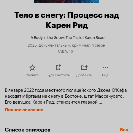
Тело в снегу: Процесс над
Карен Рид
A Body in the Snow: The Trial of Karen Read
2025, документальный, криминал, 1 сезон
США, 16+
Оценить
Буду смотреть
Добавить
Еще
В январе 2022 года местного полицейского Джона О’Кифа 
находят мёртвым на снегу в Бостоне, штат Массачусетс. 
Его девушка, Карен Рид, становится главной 
подозреваемой в убийстве. Обвинение утверждает, 
Полное описание
что она сбила его машиной и бросила умирать, но защита 
настаивает: смерть стала результатом заговора 
и фальсификаций.
Список эпизодов
Все