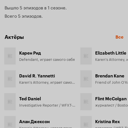
Вышло 5 эпизодов в 1 сезоне
Всего 5 эпизодов
Актёры
Все
Карен Рид
Elizabeth Little
Defendant, играет самого себя
David R. Yannetti
Brendan Kane
Karen's Attorney, играет самого себя (в титрах: David Yannetti)
Ted Daniel
Flint McColgan
Investigative Reporter / WFXT-TV, играет самого себя
Алан Джексон
Kristina Rex
Karen's Attorney, играет самого себя