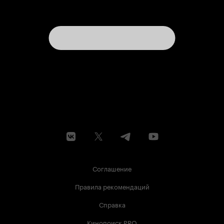
Соглашение
Правила рекомендаций
Справка
Кинопоиск PRO