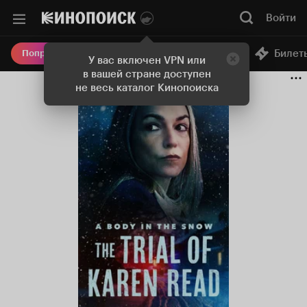
Войти
Онлайн-кинотеатр
Билет
Попробовать Плюс
У вас включен VPN или
в вашей стране доступен
не весь каталог Кинопоиска