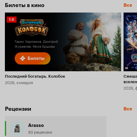
Билеты в кино
Все
Рейтинг
1.6
Кинопоиска
1.6
Гарик Харламов, Дмитрий
Журавлев, Мила Ершова
Билеты
Последний богатырь. Колобок
Смеша
2026, комедия
вселе
2026, 
Рецензии
Все
Arasso
93 рецензии