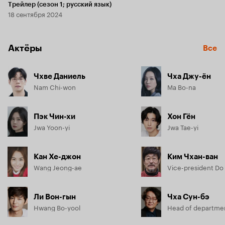
Трейлер (сезон 1; русский язык)
18 сентября 2024
Актёры
Все
Чхве Даниель
Чха Джу-ён
Nam Chi-won
Ma Bo-na
Пэк Чин-хи
Хон Гён
Jwa Yoon-yi
Jwa Tae-yi
Кан Хе-джон
Ким Чхан-ван
Wang Jeong-ae
Vice-president Do
Ли Вон-гын
Чха Сун-бэ
Hwang Bo-yool