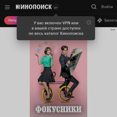
Войти
Онлайн-кинотеатр
Билет
Попробовать Плюс
У вас включен VPN или
в вашей стране доступен
не весь каталог Кинопоиска