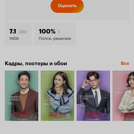
Кинопо
Оценить
7.6
380
1
7.1
100%
IMDb
Полож. рецензии
Кадры, постеры и обои
Все