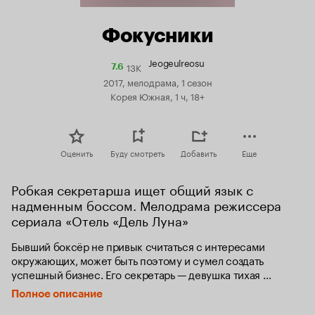
Фокусники
Jeogeulreosu
13K
Рейтинг
7.6
Кинопоиска
2017, мелодрама, 1 сезон
7.6
Корея Южная, 1 ч, 18+
Оценить
Буду смотреть
Добавить
Еще
Робкая секретарша ищет общий язык с 
надменным боссом. Мелодрама режиссера 
сериала «Отель «Дель Луна»
Бывший боксёр не привык считаться с интересами 
окружающих, может быть поэтому и сумел создать 
успешный бизнес. Его секретарь — девушка тихая 
и покорная, ставящая интересы других выше 
Полное описание
собственных. Казалось бы, идеальная пара.