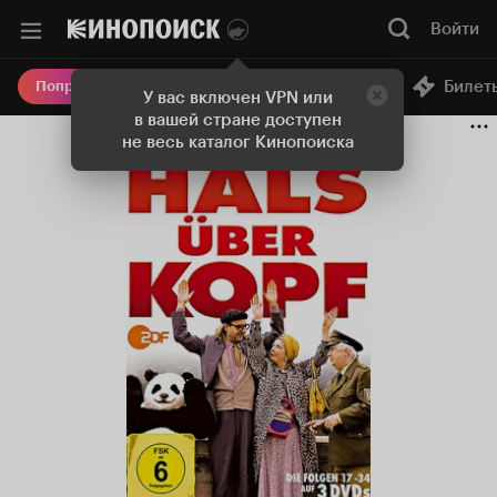
Войти
Онлайн-кинотеатр
Билет
Попробовать Плюс
У вас включен VPN или
в вашей стране доступен
не весь каталог Кинопоиска